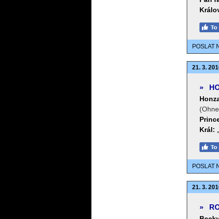
Králo
POSLAT 
21. 3. 201
»
HO
Honza
(Ohne 
Princ
Král:
POSLAT 
21. 3. 201
»
RO
Becky