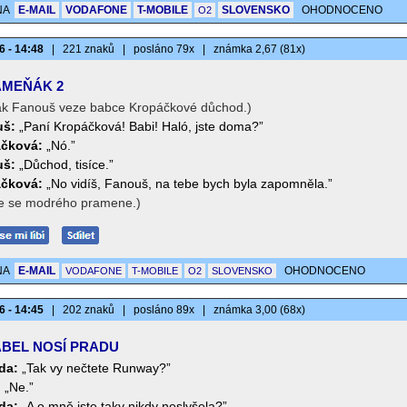
NA
E-MAIL
VODAFONE
T-MOBILE
SLOVENSKO
OHODNOCENO
O2
6 - 14:48
|
221 znaků
|
posláno 79x
|
známka 2,67 (81x)
MEŇÁK 2
ák Fanouš veze babce Kropáčkové důchod.)
uš:
„Paní Kropáčková! Babi! Haló, jste doma?”
čková:
„Nó.”
uš:
„Důchod, tisíce.”
čková:
„No vidíš, Fanouš, na tebe bych byla zapomněla.”
je se modrého pramene.)
NA
E-MAIL
OHODNOCENO
VODAFONE
T-MOBILE
O2
SLOVENSKO
6 - 14:45
|
202 znaků
|
posláno 89x
|
známka 3,00 (68x)
BEL NOSÍ PRADU
da:
„Tak vy nečtete Runway?”
:
„Ne.”
da:
„A o mně jste taky nikdy neslyšela?”