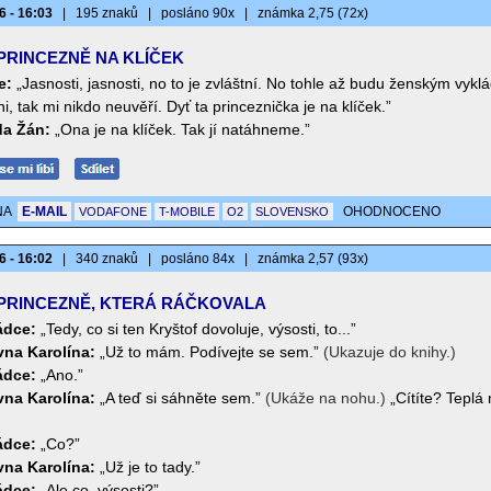
6 - 16:03
|
195 znaků
|
posláno 90x
|
známka 2,75 (72x)
PRINCEZNĚ NA KLÍČEK
e:
„Jasnosti, jasnosti, no to je zvláštní. No tohle až budu ženským vyklá
i, tak mi nikdo neuvěří. Dyť ta princeznička je na klíček.”
a Žán:
„Ona je na klíček. Tak jí natáhneme.”
NA
E-MAIL
OHODNOCENO
VODAFONE
T-MOBILE
O2
SLOVENSKO
6 - 16:02
|
340 znaků
|
posláno 84x
|
známka 2,57 (93x)
PRINCEZNĚ, KTERÁ RÁČKOVALA
ádce:
„Tedy, co si ten Kryštof dovoluje, výsosti, to...”
vna Karolína:
„Už to mám. Podívejte se sem.”
(Ukazuje do knihy.)
ádce:
„Ano.”
vna Karolína:
„A teď si sáhněte sem.”
(Ukáže na nohu.)
„Cítíte? Teplá
ádce:
„Co?”
vna Karolína:
„Už je to tady.”
ádce:
„Ale co, výsosti?”