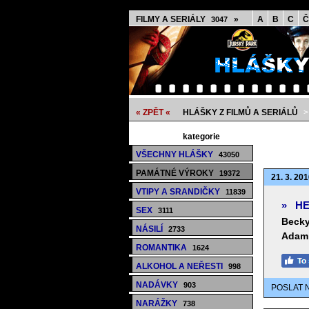
FILMY A SERIÁLY
»
A
B
C
Č
3047
« ZPĚT «
HLÁŠKY Z FILMŮ A SERIÁLŮ
kategorie
VŠECHNY HLÁŠKY
43050
PAMÁTNÉ VÝROKY
19372
21. 3. 201
VTIPY A SRANDIČKY
11839
»
HE
SEX
3111
Becky
NÁSILÍ
2733
Adam
ROMANTIKA
1624
ALKOHOL A NEŘESTI
998
NADÁVKY
903
POSLAT 
NARÁŽKY
738