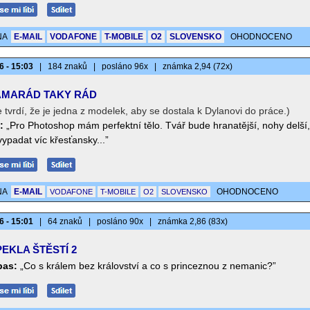
NA
E-MAIL
VODAFONE
T-MOBILE
O2
SLOVENSKO
OHODNOCENO
6 - 15:03
|
184 znaků
|
posláno 96x
|
známka 2,94 (72x)
MARÁD TAKY RÁD
 tvrdí, že je jedna z modelek, aby se dostala k Dylanovi do práce.)
:
„Pro Photoshop mám perfektní tělo. Tvář bude hranatější, nohy delší,
ypadat víc křesťansky...”
NA
E-MAIL
OHODNOCENO
VODAFONE
T-MOBILE
O2
SLOVENSKO
6 - 15:01
|
64 znaků
|
posláno 90x
|
známka 2,86 (83x)
PEKLA ŠTĚSTÍ 2
bas:
„Co s králem bez království a co s princeznou z nemanic?”