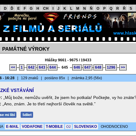
D
Ď
E
F
G
H
CH
I
J
K
L
M
N
Ň
O
P
Q
R
Ř
S
PAMÁTNÉ VÝROKY
>
Hlášky 9661 - 9675 / 19433
<<
--
1
--
642
-
643
-
644
--
645
--
646
-
647
-
648
--
1296
--
>>
6 - 16:28
|
129 znaků
|
posláno 85x
|
známka 2,95 (56x)
ZKÉ VSTÁVÁNÍ
:
„Můj bože, nemůžu uvěřit, že jsem ho potkala! Počkejte, vy ho znáte
:
„Ano, znám. Je to třetí nejhorší člověk na světě.”
NA
E-MAIL
VODAFONE
T-MOBILE
SLOVENSKO
OHODNOCENO
O2