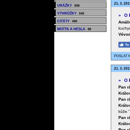
21. 3. 201
URÁŽKY
599
VÝHRŮŽKY
545
»
O 
CITÁTY
499
Amáli
kuchyn
MOTTA A HESLA
89
Vévod
POSLAT 
21. 3. 201
»
O 
Pan r
Králo
Pan r
Králo
kůže.”
Pan r
Králo
Pan r