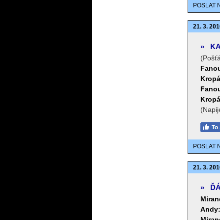
POSLAT 
21. 3. 201
»
KA
(Pošť
Fano
Kropá
Fano
Kropá
(Napi
POSLAT 
21. 3. 201
»
ĎÁ
Miran
Andy
Miran