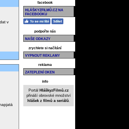
facebook
HLÁŠKYZFILMŮ.CZ NA
FACEBOOKU
dat v
podpořte nás
NAŠE ODKAZY
zrychlete si načítání
VYPNOUT REKLAMY
reklama
ZATEPLENÍ OKEN
info
Portál
HláškyzFilmů.cz
přináší obrovské množství
hlášek z filmů a seriálů
.
 napjatá