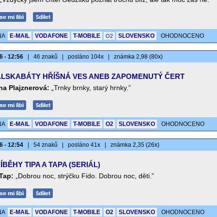
NA
E-MAIL
VODAFONE
T-MOBILE
SLOVENSKO
OHODNOCENO
O2
6 - 12:56
|
46 znaků
|
posláno 104x
|
známka 2,98 (80x)
LSKABÁTY HŘÍŠNÁ VES ANEB ZAPOMENUTÝ ČERT
na Plajznerová:
„Trnky brnky, starý hrnky.”
NA
E-MAIL
VODAFONE
T-MOBILE
O2
SLOVENSKO
OHODNOCENO
6 - 12:54
|
54 znaků
|
posláno 41x
|
známka 2,35 (26x)
ÍBĚHY TIPA A TAPA (SERIÁL)
 Tap:
„Dobrou noc, strýčku Fido. Dobrou noc, děti.”
NA
E-MAIL
VODAFONE
T-MOBILE
O2
SLOVENSKO
OHODNOCENO