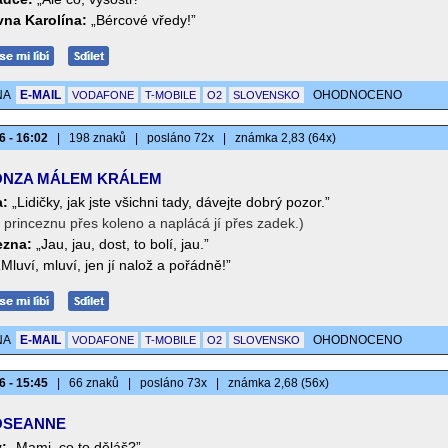
vna Karolína:
„Bércové vředy!”
NA
E-MAIL
OHODNOCENO
VODAFONE
T-MOBILE
O2
SLOVENSKO
6 - 16:02
|
198 znaků
|
posláno 72x
|
známka 2,83 (64x)
NZA MÁLEM KRÁLEM
:
„Lidičky, jak jste všichni tady, dávejte dobrý pozor.”
princeznu přes koleno a naplácá jí přes zadek.)
ezna:
„Jau, jau, dost, to bolí, jau.”
„Mluví, mluví, jen jí nalož a pořádně!”
NA
E-MAIL
OHODNOCENO
VODAFONE
T-MOBILE
O2
SLOVENSKO
6 - 15:45
|
66 znaků
|
posláno 73x
|
známka 2,68 (56x)
SEANNE
:
„Mami, co to děláš?”