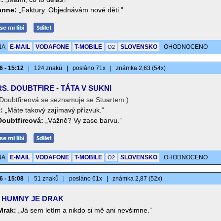
anne:
„Faktury. Objednávám nové děti.”
NA
E-MAIL
VODAFONE
T-MOBILE
SLOVENSKO
OHODNOCENO
O2
6 - 15:12
|
124 znaků
|
posláno 71x
|
známka 2,63 (54x)
S. DOUBTFIRE - TÁTA V SUKNI
 Doubtfireová se seznamuje se Stuartem.)
:
„Máte takový zajímavý přízvuk.”
Doubtfireová:
„Vážně? Vy zase barvu.”
NA
E-MAIL
VODAFONE
T-MOBILE
SLOVENSKO
OHODNOCENO
O2
6 - 15:08
|
51 znaků
|
posláno 61x
|
známka 2,87 (52x)
 HUMNY JE DRAK
Mrak:
„Já sem letím a nikdo si mě ani nevšimne.”