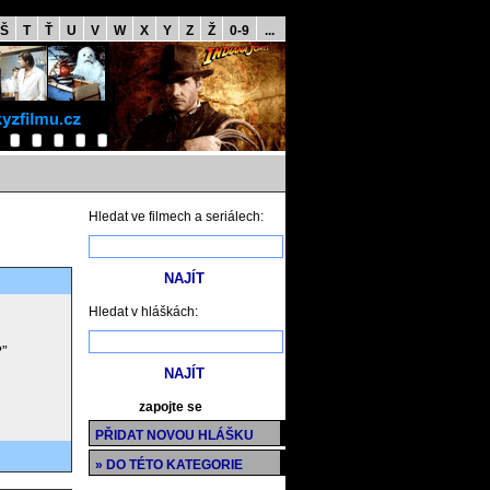
Š
T
Ť
U
V
W
X
Y
Z
Ž
0-9
...
Hledat ve filmech a seriálech:
Hledat v hláškách:
?”
zapojte se
PŘIDAT NOVOU HLÁŠKU
» DO TÉTO KATEGORIE