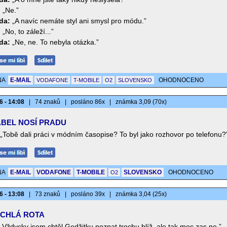
:
„Ne.”
da:
„A navíc nemáte styl ani smysl pro módu.”
:
„No, to záleží...”
da:
„Ne, ne. To nebyla otázka.”
NA
E-MAIL
OHODNOCENO
VODAFONE
T-MOBILE
O2
SLOVENSKO
6 - 14:08
|
74 znaků
|
posláno 86x
|
známka 3,09 (70x)
BEL NOSÍ PRADU
„Tobě dali práci v módním časopise? To byl jako rozhovor po telefonu?
NA
E-MAIL
VODAFONE
T-MOBILE
SLOVENSKO
OHODNOCENO
O2
6 - 13:08
|
73 znaků
|
posláno 39x
|
známka 3,04 (25x)
CHLÁ ROTA
„Vždycky jsem chtěl Gedžitku poznat trochu blíž, ale tak moc zas ne.”