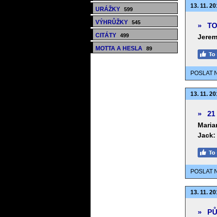
13. 11. 20
URÁŽKY
599
VÝHRŮŽKY
545
»
TO
CITÁTY
499
Jerem
MOTTA A HESLA
89
POSLAT 
13. 11. 20
»
21
Maria
Jack:
POSLAT 
13. 11. 20
»
PŮ