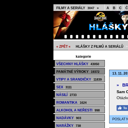
FILMY A SERIÁLY
»
A
B
C
Č
3047
« ZPĚT «
HLÁŠKY Z FILMŮ A SERIÁLŮ
kategorie
VŠECHNY HLÁŠKY
43050
PAMÁTNÉ VÝROKY
19372
13. 11. 20
VTIPY A SRANDIČKY
11839
»
BR
SEX
3111
Sam C
NÁSILÍ
2733
Otázko
ROMANTIKA
1624
ALKOHOL A NEŘESTI
998
NADÁVKY
903
POSLAT 
NARÁŽKY
738