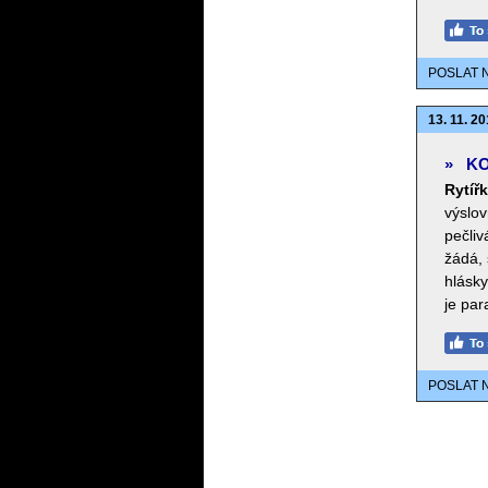
POSLAT 
13. 11. 20
»
KO
Rytířk
výslov
pečliv
žádá, 
hlásky
je par
POSLAT 