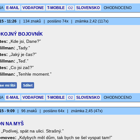
NA
E-MAIL
VODAFONE
T-MOBILE
SLOVENSKO
OHODNOCENO
O2
15 - 11:26
|
134 znaků
|
posláno 74x
|
známka 2,42 (117x)
KOJNÝ BOJOVNÍK
tes:
„Kde jsi, Dane?”
illman:
„Tady.”
tes:
„Jaký je čas?”
illman:
„Teď.”
tes:
„Co jsi zač?”
illman:
„Tenhle moment.”
NA
E-MAIL
VODAFONE
T-MOBILE
SLOVENSKO
OHODNOCENO
O2
15 - 9:09
|
96 znaků
|
posláno 64x
|
známka 2,45 (47x)
N NA MYŠ
„Podívej, spát na ulici. Strašný.”
omovec:
„Kdybych měl dům, tak bych se šel vyspat tam!”