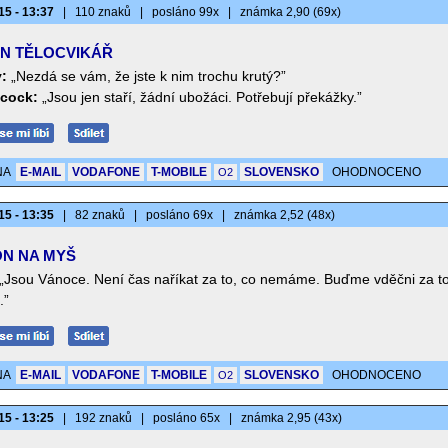
15 - 13:37
|
110 znaků
|
posláno 99x
|
známka 2,90 (69x)
N TĚLOCVIKÁŘ
y:
„Nezdá se vám, že jste k nim trochu krutý?”
cock:
„Jsou jen staří, žádní ubožáci. Potřebují překážky.”
NA
E-MAIL
VODAFONE
T-MOBILE
SLOVENSKO
OHODNOCENO
O2
15 - 13:35
|
82 znaků
|
posláno 69x
|
známka 2,52 (48x)
N NA MYŠ
„Jsou Vánoce. Není čas naříkat za to, co nemáme. Buďme vděčni za to
.”
NA
E-MAIL
VODAFONE
T-MOBILE
SLOVENSKO
OHODNOCENO
O2
15 - 13:25
|
192 znaků
|
posláno 65x
|
známka 2,95 (43x)