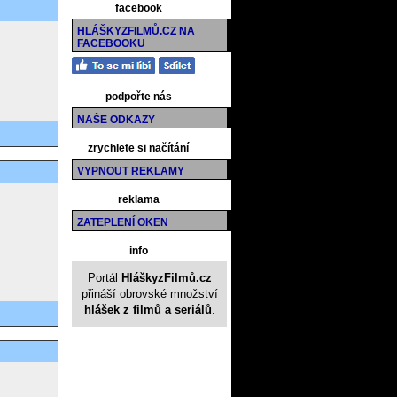
facebook
HLÁŠKYZFILMŮ.CZ NA
FACEBOOKU
podpořte nás
NAŠE ODKAZY
zrychlete si načítání
VYPNOUT REKLAMY
reklama
ZATEPLENÍ OKEN
info
Portál
HláškyzFilmů.cz
přináší obrovské množství
hlášek z filmů a seriálů
.