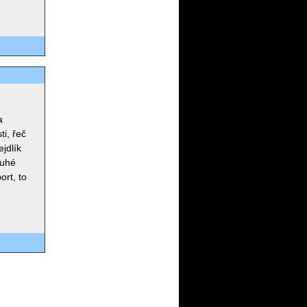
a
ti, řeč
ejdlík
ouhé
ort, to