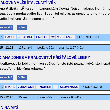
ÁLOVNA ALŽBĚTA: ZLATÝ VĚK
vna Alžběta:
„Říká se mi panenská královna. Nejsem vdaná. Nemám 
ná. Jsem matka svého lidu. Bože, dej mi sílu, ať unesu tu ohromnou 
vaše královna. Jsem sama sebou.”
NA
E-MAIL
OHODNOCENO
VODAFONE
T-MOBILE
O2
SLOVENSKO
15 - 12:28
|
117 znaků
|
posláno 69x
|
známka 2,57 (46x)
DIANA JONES A KRÁLOVSTVÍ KŘIŠŤÁLOVÉ LEBKY
 Spalková:
„Ta lebka není jen soška. To jste jistě poznal, když jste ji spatř
a stvořena lidskýma rukama.”
NA
E-MAIL
VODAFONE
T-MOBILE
SLOVENSKO
OHODNOCENO
O2
15 - 12:25
|
35 znaků
|
posláno 64x
|
známka 2,68 (41x)
N NA MYŠ