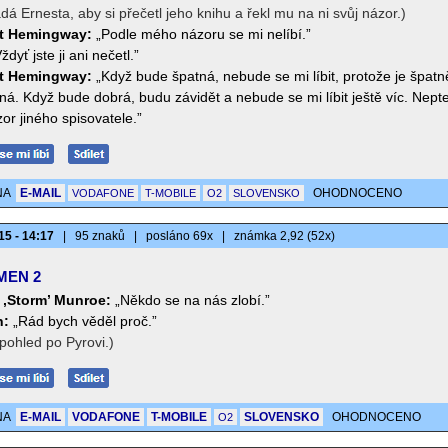
ádá Ernesta, aby si přečetl jeho knihu a řekl mu na ni svůj názor.)
t Hemingway:
„Podle mého názoru se mi nelíbí.”
ždyť jste ji ani nečetl.”
t Hemingway:
„Když bude špatná, nebude se mi líbit, protože je špatn
á. Když bude dobrá, budu závidět a nebude se mi líbit ještě víc. Nepte
or jiného spisovatele.”
NA
E-MAIL
OHODNOCENO
VODAFONE
T-MOBILE
O2
SLOVENSKO
15 - 14:17
|
95 znaků
|
posláno 69x
|
známka 2,92 (52x)
MEN 2
 ‚Storm’ Munroe:
„Někdo se na nás zlobí.”
n:
„Rád bych věděl proč.”
pohled po Pyrovi.)
NA
E-MAIL
VODAFONE
T-MOBILE
SLOVENSKO
OHODNOCENO
O2