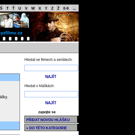
Š
T
Ť
U
V
W
X
Y
Z
Ž
0-9
...
Hledat ve filmech a seriálech:
Hledat v hláškách:
álky.
zapojte se
PŘIDAT NOVOU HLÁŠKU
» DO TÉTO KATEGORIE