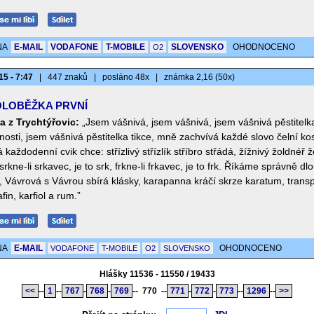
NA
E-MAIL
VODAFONE
T-MOBILE
SLOVENSKO
OHODNOCENO
O2
15 - 7:47
|
447 znaků
|
posláno 48x
|
známka 2,16 (50x)
LOBĚŽKA PRVNÍ
a z Trychtýřovic:
„Jsem vášnivá, jsem vášnivá, jsem vášnivá pěstitelk
nosti, jsem vášnivá pěstitelka tikce, mně zachvívá každé slovo čelní kos
á každodenní cvik chce: střízlivý střízlík stříbro střádá, žížnivý žoldnéř ž
srkne-li srkavec, je to srk, frkne-li frkavec, je to frk. Říkáme správně dl
, Vávrová s Vávrou sbírá klásky, karapanna kráčí skrze karatum, transp
afin, karfiol a rum.”
NA
E-MAIL
OHODNOCENO
VODAFONE
T-MOBILE
O2
SLOVENSKO
Hlášky 11536 - 11550 / 19433
<<
--
1
--
767
-
768
-
769
--
770
--
771
-
772
-
773
--
1296
--
>>