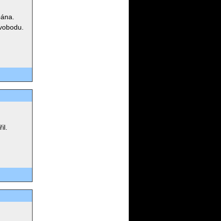
pána.
svobodu.
il.