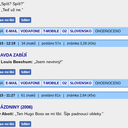
„Spíš? Spíš?”
„Teď už ne.”
NA
E-MAIL
VODAFONE
T-MOBILE
O2
SLOVENSKO
OHODNOCENO
15 - 12:19
|
34 znaků
|
posláno 57x
|
známka 3,28 (43x)
AVDA ZABÍJÍ
 Louis Beechum:
„Jsem nevinný!”
NA
E-MAIL
VODAFONE
T-MOBILE
O2
SLOVENSKO
OHODNOCENO
15 - 11:27
|
61 znaků
|
posláno 81x
|
známka 2,84 (45x)
ÁZDNINY (2006)
r Abott:
„Ten Hugo Boss se mi líbí. Šije padnoucí obleky.”