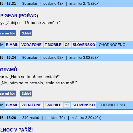
15 - 17:31
|
35 znaků
|
posláno 43x
|
známka 2,75 (20x)
P GEAR (POŘAD)
y:
„Zabij se. Třeba se zasměju.”
NA
E-MAIL
VODAFONE
T-MOBILE
O2
SLOVENSKO
OHODNOCENO
15 - 16:24
|
80 znaků
|
posláno 92x
|
známka 3,02 (58x)
 GRAMŮ
nne:
„Nám se to přece nestalo!”
„Ne, nám se to nestalo, stalo se to mně.”
NA
E-MAIL
VODAFONE
T-MOBILE
SLOVENSKO
OHODNOCENO
O2
15 - 15:26
|
340 znaků
|
posláno 70x
|
známka 3,20 (40x)
LNOC V PAŘÍŽI