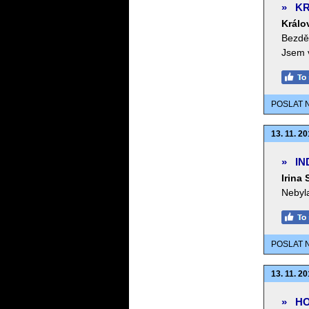
»
KR
Králo
Bezdět
Jsem 
POSLAT 
13. 11. 20
»
IN
Irina
Nebyl
POSLAT 
13. 11. 20
»
HO