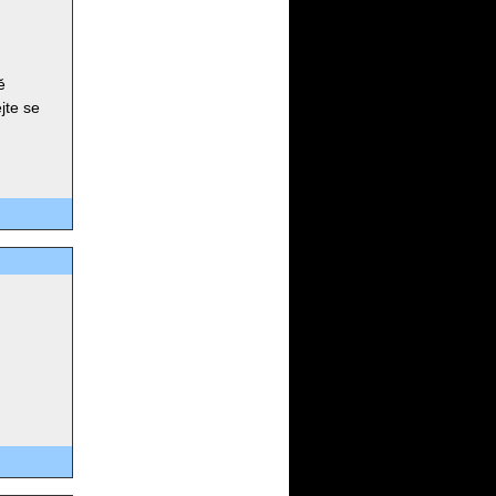
ě
jte se