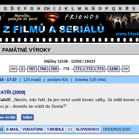
D
Ď
E
F
G
H
CH
I
J
K
L
M
N
Ň
O
P
Q
R
Ř
S
PAMÁTNÉ VÝROKY
>
Hlášky 11536 - 11550 / 19433
<<
--
1
--
767
-
768
-
769
--
770
--
771
-
772
-
773
--
1296
--
>>
15 - 17:37
|
123 znaků
|
posláno 62x
|
známka 3,05 (44x)
ATŘI (2009)
ahill:
„Nevím, kdo řekl, že jen mrtví uvidí konec války. Já viděl konec v
u je - dovedu se vrátit do života?”
NA
E-MAIL
VODAFONE
T-MOBILE
SLOVENSKO
OHODNOCENO
O2