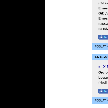
(Gil ž
Ernes
Gil:
„V
Ernes
napsan
na náz
POSLAT 
13. 11. 20
»
X-
Ororo
Loga
(Hodí 
POSLAT 