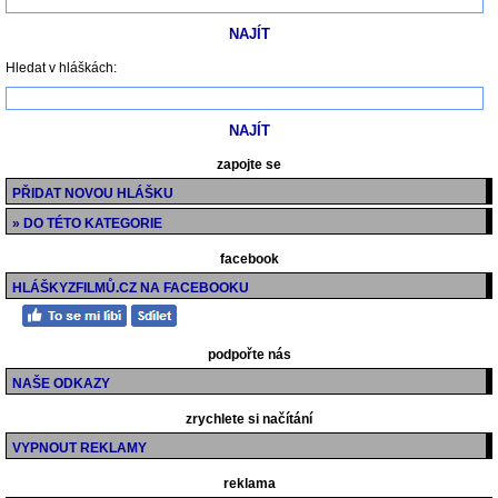
Hledat v hláškách:
zapojte se
PŘIDAT NOVOU HLÁŠKU
» DO TÉTO KATEGORIE
facebook
HLÁŠKYZFILMŮ.CZ NA FACEBOOKU
podpořte nás
NAŠE ODKAZY
zrychlete si načítání
VYPNOUT REKLAMY
reklama