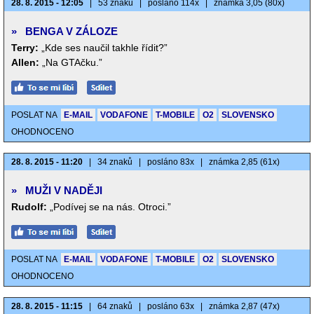
28. 8. 2015 - 12:05
|
53 znaků
|
posláno 114x
|
známka 3,05 (80x)
»
BENGA V ZÁLOZE
Terry:
„Kde ses naučil takhle řídit?”
Allen:
„Na GTAčku.”
POSLAT NA
E-MAIL
VODAFONE
T-MOBILE
O2
SLOVENSKO
OHODNOCENO
28. 8. 2015 - 11:20
|
34 znaků
|
posláno 83x
|
známka 2,85 (61x)
»
MUŽI V NADĚJI
Rudolf:
„Podívej se na nás. Otroci.”
POSLAT NA
E-MAIL
VODAFONE
T-MOBILE
O2
SLOVENSKO
OHODNOCENO
28. 8. 2015 - 11:15
|
64 znaků
|
posláno 63x
|
známka 2,87 (47x)