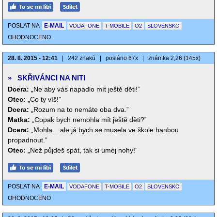
POSLAT NA
E-MAIL
VODAFONE
T-MOBILE
O2
SLOVENSKO
OHODNOCENO
28. 8. 2015 - 12:41
|
242 znaků
|
posláno 67x
|
známka 2,26 (145x)
»
SKŘIVÁNCI NA NITI
Dcera:
„Ne aby vás napadlo mít ještě děti!”
Otec:
„Co ty víš!”
Dcera:
„Rozum na to nemáte oba dva.”
Matka:
„Copak bych nemohla mít ještě děti?”
Dcera:
„Mohla... ale já bych se musela ve škole hanbou
propadnout.”
Otec:
„Než půjdeš spát, tak si umej nohy!”
POSLAT NA
E-MAIL
VODAFONE
T-MOBILE
O2
SLOVENSKO
OHODNOCENO