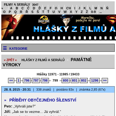
FILMY A SERIÁLY
3047
»
A
B
C
Č
D
Ď
E
F
G
H
CH
I
J
K
L
M
N
Ň
O
P
Q
R
Ř
S
Š
T
Ť
U
V
W
X
Y
Z
Ž
0-9
...
KATEGORIE
PAMÁTNÉ
« ZPĚT «
HLÁŠKY Z FILMŮ A SERIÁLŮ
>
VÝROKY
Hlášky 11971 - 11985 / 19433
<<
--
1
--
796
-
797
-
798
--
799
--
800
-
801
-
802
--
1296
--
>>
28. 8. 2015 - 20:31
|
338 znaků
|
posláno 83x
|
známka 2,85 (67x)
»
PŘÍBĚHY OBYČEJNÉHO ŠÍLENSTVÍ
Petr:
„Vyhráli jste?”
Jiří:
„Jak se to vezme... Já vyhrál.”