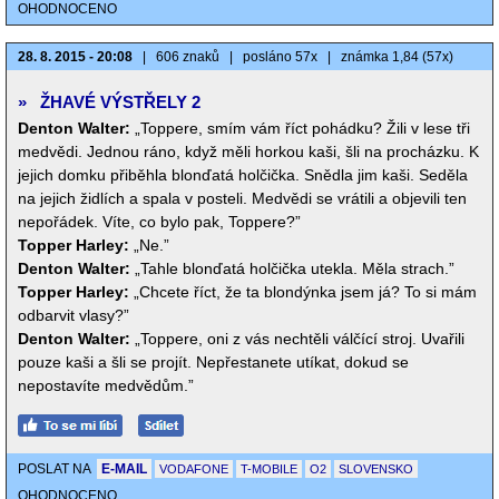
OHODNOCENO
28. 8. 2015 - 20:08
|
606 znaků
|
posláno 57x
|
známka 1,84 (57x)
»
ŽHAVÉ VÝSTŘELY 2
Denton Walter:
„Toppere, smím vám říct pohádku? Žili v lese tři
medvědi. Jednou ráno, když měli horkou kaši, šli na procházku. K
jejich domku přiběhla blonďatá holčička. Snědla jim kaši. Seděla
na jejich židlích a spala v posteli. Medvědi se vrátili a objevili ten
nepořádek. Víte, co bylo pak, Toppere?”
Topper Harley:
„Ne.”
Denton Walter:
„Tahle blonďatá holčička utekla. Měla strach.”
Topper Harley:
„Chcete říct, že ta blondýnka jsem já? To si mám
odbarvit vlasy?”
Denton Walter:
„Toppere, oni z vás nechtěli válčící stroj. Uvařili
pouze kaši a šli se projít. Nepřestanete utíkat, dokud se
nepostavíte medvědům.”
POSLAT NA
E-MAIL
VODAFONE
T-MOBILE
O2
SLOVENSKO
OHODNOCENO