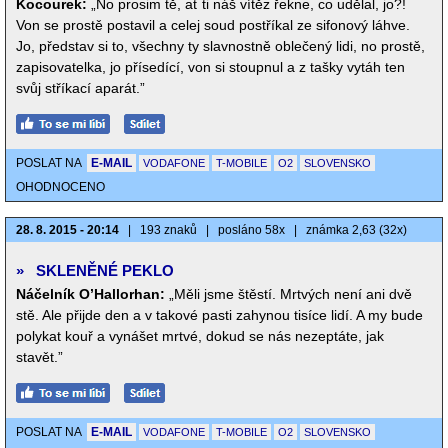
Kocourek:
„No prosim tě, ať ti náš vítěz řekne, co udělal, jo?!
Von se prostě postavil a celej soud postříkal ze sifonový láhve.
Jo, představ si to, všechny ty slavnostně oblečený lidi, no prostě,
zapisovatelka, jo přísedící, von si stoupnul a z tašky vytáh ten
svůj stříkací aparát.”
POSLAT NA
E-MAIL
VODAFONE
T-MOBILE
O2
SLOVENSKO
OHODNOCENO
28. 8. 2015 - 20:14
|
193 znaků
|
posláno 58x
|
známka 2,63 (32x)
»
SKLENĚNÉ PEKLO
Náčelník O’Hallorhan:
„Měli jsme štěstí. Mrtvých není ani dvě
stě. Ale přijde den a v takové pasti zahynou tisíce lidí. A my bude
polykat kouř a vynášet mrtvé, dokud se nás nezeptáte, jak
stavět.”
POSLAT NA
E-MAIL
VODAFONE
T-MOBILE
O2
SLOVENSKO