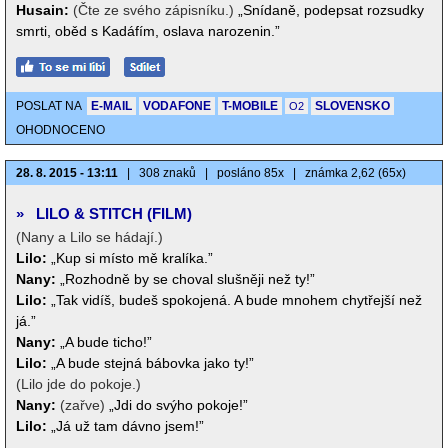
Husain:
(Čte ze svého zápisníku.)
„Snídaně, podepsat rozsudky
smrti, oběd s Kadáfím, oslava narozenin.”
POSLAT NA
E-MAIL
VODAFONE
T-MOBILE
SLOVENSKO
O2
OHODNOCENO
28. 8. 2015 - 13:11
|
308 znaků
|
posláno 85x
|
známka 2,62 (65x)
»
LILO & STITCH (FILM)
(Nany a Lilo se hádají.)
Lilo:
„Kup si místo mě kralíka.”
Nany:
„Rozhodně by se choval slušněji než ty!”
Lilo:
„Tak vidíš, budeš spokojená. A bude mnohem chytřejší než
já.”
Nany:
„A bude ticho!”
Lilo:
„A bude stejná bábovka jako ty!”
(Lilo jde do pokoje.)
Nany:
(zařve)
„Jdi do svýho pokoje!”
Lilo:
„Já už tam dávno jsem!”