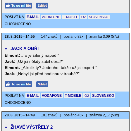
POSLAT NA
E-MAIL
VODAFONE
T-MOBILE
O2
SLOVENSKO
OHODNOCENO
28. 8. 2015 - 14:55
|
147 znaků
|
posláno 82x
|
známka 3,09 (57x)
»
JACK A OBŘI
Elmont:
„To je šílený nápad.”
Jack:
„Už jsi někdy zabil obra?”
Elmont:
„A kolik ty? Jednoho, takže už jsi expert.”
Jack:
„Nebyl jsi před hodinou v troubě?”
POSLAT NA
E-MAIL
VODAFONE
T-MOBILE
SLOVENSKO
O2
OHODNOCENO
28. 8. 2015 - 14:49
|
101 znaků
|
posláno 45x
|
známka 2,17 (53x)
»
ŽHAVÉ VÝSTŘELY 2