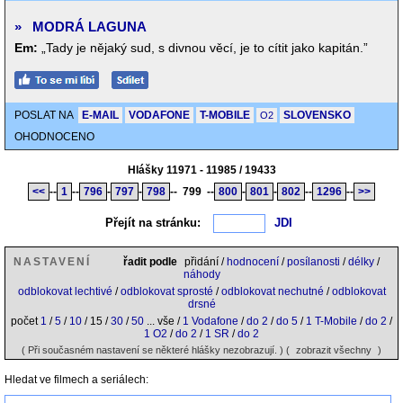
»
MODRÁ LAGUNA
Em:
„Tady je nějaký sud, s divnou věcí, je to cítit jako kapitán.”
POSLAT NA
E-MAIL
VODAFONE
T-MOBILE
SLOVENSKO
O2
OHODNOCENO
Hlášky 11971 - 11985 / 19433
<<
--
1
--
796
-
797
-
798
--
799
--
800
-
801
-
802
--
1296
--
>>
Přejít na stránku:
NASTAVENÍ
řadit podle
přidání /
hodnocení
/
posílanosti
/
délky
/
náhody
odblokovat lechtivé
/
odblokovat sprosté
/
odblokovat nechutné
/
odblokovat
drsné
počet
1
/
5
/
10
/ 15 /
30
/
50
... vše /
1 Vodafone
/
do 2
/
do 5
/
1 T-Mobile
/
do 2
/
1 O2
/
do 2
/
1 SR
/
do 2
( Při současném nastavení se některé hlášky nezobrazují. ) (
zobrazit všechny
)
Hledat ve filmech a seriálech: