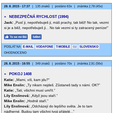
28. 8. 2015 - 17:37
|
135 znaků
|
posláno 63x
|
známka 2,78 (45x)
»
NEBEZPEČNÁ RYCHLOST (1994)
Jack:
„Pusť ji, nepotřebuješ ji, máš prachy, tak běž! No tak, vezmi
si je a běž, nepotřebuješ ji... No tak vezmi si ty zatracený peníze!”
POSLAT NA
E-MAIL
VODAFONE
T-MOBILE
SLOVENSKO
O2
OHODNOCENO
28. 8. 2015 - 16:55
|
349 znaků
|
posláno 70x
|
známka 2,91 (56x)
»
POKOJ 1408
Katie:
„Mami, víš, kam jdu?”
Mike Enslin:
„Ty nikam nejdeš. Zůstaneš tady s námi. OK?”
Katie:
„Tati, všichni musí umřít.”
Lily Enslinová:
„Když jsou staří.”
Mike Enslin:
„Hodně staří.”
Lily Enslinová:
„Odcházejí do lepšího světa. Je to tam
nádherné. Budou tam všichni tvoji přátelé...”