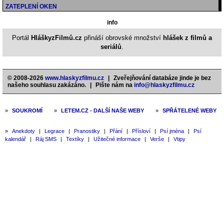
ZATEPLENÍ OKEN
info
Portál
HláškyzFilmů.cz
přináší obrovské množství
hlášek z filmů a
seriálů
.
© 2008-2026
www.hlaskyzfilmu.cz
|
Zveřejňování databáze jinde je bez
našeho souhlasu zakázáno.
|
Pište nám na
info@hlaskyzfilmu.cz
»
SOUKROMÍ
»
LETEM.CZ - DALŠÍ NAŠE WEBY
»
SPŘÁTELENÉ WEBY
»
Anekdoty
|
Legrace
|
Pranostiky
|
Přání
|
Přísloví
|
Psí jména
|
Psí
kalendář
|
Ráj SMS
|
Textíky
|
Užitečné informace
|
Verše
|
Vtipy