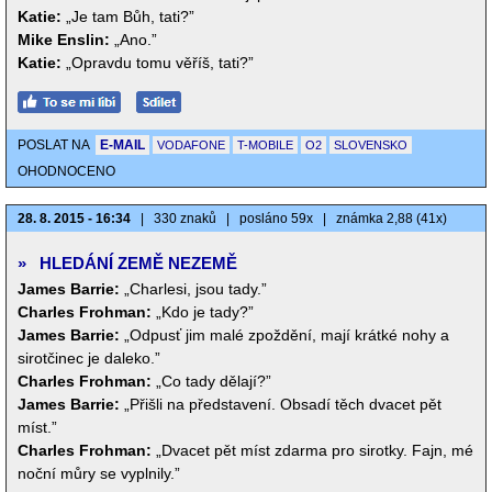
Katie:
„Je tam Bůh, tati?”
Mike Enslin:
„Ano.”
Katie:
„Opravdu tomu věříš, tati?”
POSLAT NA
E-MAIL
VODAFONE
T-MOBILE
O2
SLOVENSKO
OHODNOCENO
28. 8. 2015 - 16:34
|
330 znaků
|
posláno 59x
|
známka 2,88 (41x)
»
HLEDÁNÍ ZEMĚ NEZEMĚ
James Barrie:
„Charlesi, jsou tady.”
Charles Frohman:
„Kdo je tady?”
James Barrie:
„Odpusť jim malé zpoždění, mají krátké nohy a
sirotčinec je daleko.”
Charles Frohman:
„Co tady dělají?”
James Barrie:
„Přišli na představení. Obsadí těch dvacet pět
míst.”
Charles Frohman:
„Dvacet pět míst zdarma pro sirotky. Fajn, mé
noční můry se vyplnily.”