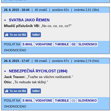
28. 8. 2015 - 18:44
|
40 znaků
|
posláno 62x
|
známka 2,61 (38x)
»
SVATBA JAKO ŘEMEN
Mladší příslušník VB:
„No co, co, co, co?”
POSLAT NA
E-MAIL
VODAFONE
T-MOBILE
O2
SLOVENSKO
OHODNOCENO
28. 8. 2015 - 17:47
|
68 znaků
|
posláno 67x
|
známka 2,74 (54x)
»
NEBEZPEČNÁ RYCHLOST (1994)
Jack Traven:
„Tvařte se všichni nešťastně.”
Otis:
„To nebude tak těžký.”
POSLAT NA
E-MAIL
VODAFONE
T-MOBILE
SLOVENSKO
O2
OHODNOCENO