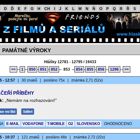
D
Ď
E
F
G
H
CH
I
J
K
L
M
N
Ň
O
P
Q
R
Ř
S
PAMÁTNÉ VÝROKY
>
Hlášky 12781 - 12795 / 19433
<<
--
1
--
850
-
851
-
852
--
853
--
854
-
855
-
856
--
1296
--
>>
5 - 12:57
|
30 znaků
|
posláno 75x
|
známka 2,71 (52x)
ČEŘÍ PŘÍBĚHY
k:
„Nemám na rozhazování!”
NA
E-MAIL
VODAFONE
T-MOBILE
O2
SLOVENSKO
OHODNOCENO
5 - 10:37
|
121 znaků
|
posláno 48x
|
známka 2,72 (32x)