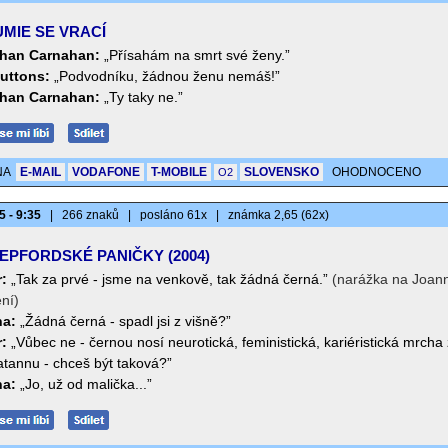
MIE SE VRACÍ
han Carnahan:
„Přísahám na smrt své ženy.”
Buttons:
„Podvodníku, žádnou ženu nemáš!”
han Carnahan:
„Ty taky ne.”
NA
E-MAIL
VODAFONE
T-MOBILE
SLOVENSKO
OHODNOCENO
O2
5 - 9:35
|
266 znaků
|
posláno 61x
|
známka 2,65 (62x)
EPFORDSKÉ PANIČKY (2004)
r:
„Tak za prvé - jsme na venkově, tak žádná černá.”
(narážka na Joan
ní)
a:
„Žádná černá - spadl jsi z višně?”
r:
„Vůbec ne - černou nosí neurotická, feministická, kariéristická mrcha 
tannu - chceš být taková?”
a:
„Jo, už od malička...”