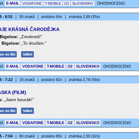
NA
E-MAIL
OHODNOCENO
VODAFONE
T-MOBILE
O2
SLOVENSKO
5 - 8:52
|
50 znaků
|
posláno 64x
|
známka 2,89 (35x)
JE KRÁSNÁ ČARODĚJKA
 Bigelow:
„Zmokneš!”
l Bigelow:
„To doufám.”
NA
E-MAIL
VODAFONE
T-MOBILE
O2
SLOVENSKO
OHODNOCENO
5 - 7:22
|
19 znaků
|
posláno 82x
|
známka 2,78 (59x)
SKA (FILM)
a:
„Jsem bourák!”
NA
E-MAIL
VODAFONE
T-MOBILE
O2
SLOVENSKO
OHODNOCENO
5 - 7:04
|
80 znaků
|
posláno 60x
|
známka 2,50 (32x)