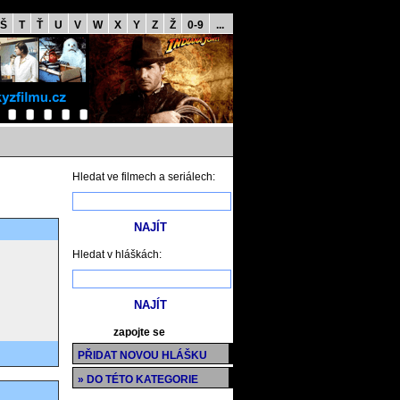
Š
T
Ť
U
V
W
X
Y
Z
Ž
0-9
...
Hledat ve filmech a seriálech:
Hledat v hláškách:
zapojte se
PŘIDAT NOVOU HLÁŠKU
» DO TÉTO KATEGORIE