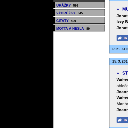
URÁŽKY
599
»
MU
VÝHRŮŽKY
545
Jonat
CITÁTY
499
Izzy 
Jonat
MOTTA A HESLA
89
POSLAT 
15. 3. 201
»
ST
Walte
obleče
Joann
Walte
Manha
Joann