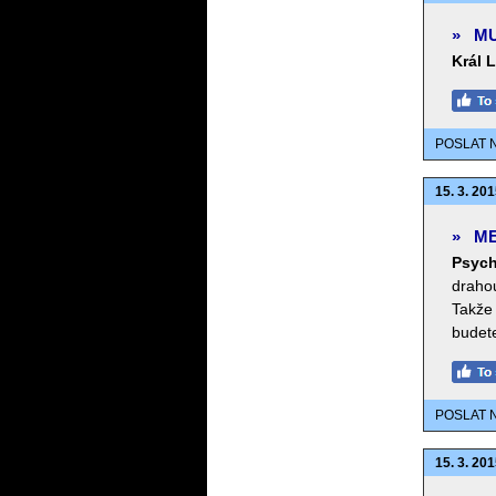
»
MU
Král 
POSLAT 
15. 3. 201
»
ME
Psych
drahou
Takže 
budete
POSLAT 
15. 3. 201