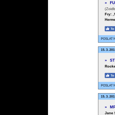
»
FU
(Zoidb
Fry:
„
Herme
POSLAT 
15. 3. 201
»
ST
Rocke
POSLAT 
15. 3. 201
»
MR
Jane 