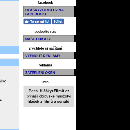
facebook
HLÁŠKYZFILMŮ.CZ NA
FACEBOOKU
podpořte nás
NAŠE ODKAZY
zrychlete si načítání
VYPNOUT REKLAMY
reklama
ZATEPLENÍ OKEN
nino
info
Portál
HláškyzFilmů.cz
přináší obrovské množství
z
hlášek z filmů a seriálů
.