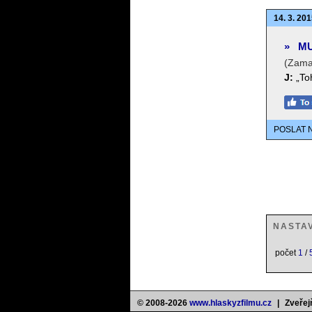
14. 3. 201
»
MU
(Zama
J:
„To
POSLAT 
NASTA
počet
1
/
© 2008-2026
www.hlaskyzfilmu.cz
|
Zveřej