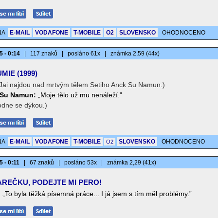
NA
E-MAIL
VODAFONE
T-MOBILE
O2
SLOVENSKO
OHODNOCENO
5 - 0:14
|
117 znaků
|
posláno 61x
|
známka 2,59 (44x)
MIE (1999)
Jai najdou nad mrtvým tělem Setiho Anck Su Namun.)
 Su Namun:
„Moje tělo už mu nenáleží.”
odne se dýkou.)
NA
E-MAIL
VODAFONE
T-MOBILE
SLOVENSKO
OHODNOCENO
O2
5 - 0:11
|
67 znaků
|
posláno 53x
|
známka 2,29 (41x)
REČKU, PODEJTE MI PERO!
:
„To byla těžká písemná práce... I já jsem s tím měl problémy.”