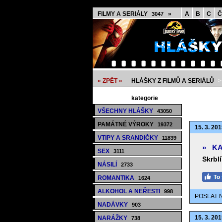
FILMY A SERIÁLY
»
A
B
C
Č
3047
« ZPĚT «
HLÁŠKY Z FILMŮ A SERIÁLŮ
kategorie
VŠECHNY HLÁŠKY
43050
PAMÁTNÉ VÝROKY
19372
15. 3. 201
VTIPY A SRANDIČKY
11839
»
KA
SEX
3111
Skrblí
NÁSILÍ
2733
ROMANTIKA
1624
ALKOHOL A NEŘESTI
998
POSLAT 
NADÁVKY
903
15. 3. 201
NARÁŽKY
738