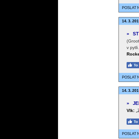
POSLAT 
14. 3. 201
»
ST
(Groo
v pytli.
Rocke
POSLAT 
14. 3. 201
»
JE
Vlk:
„
POSLAT 