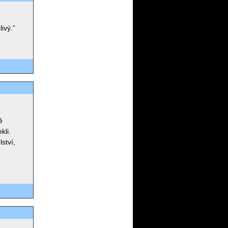
ivý.”
ě
kli.
ství,