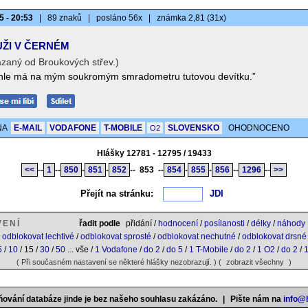
5 - 20:53
|
89 znaků
|
posláno 56x
|
známka 2,81 (31x)
ŽI V ČERNÉM
zaný od Broukových střev.)
hle má na mým soukromým smradometru tutovou devítku.”
NA
E-MAIL
VODAFONE
T-MOBILE
SLOVENSKO
OHODNOCENO
O2
Hlášky 12781 - 12795 / 19433
<<
--
1
--
850
-
851
-
852
--
853
--
854
-
855
-
856
--
1296
--
>>
Přejít na stránku:
VENÍ
řadit podle
přidání /
hodnocení
/
posílanosti
/
délky
/
náhody
odblokovat lechtivé
/
odblokovat sprosté
/
odblokovat nechutné
/
odblokovat drsné
5
/
10
/ 15 /
30
/
50
... vše /
1 Vodafone
/
do 2
/
do 5
/
1 T-Mobile
/
do 2
/
1 O2
/
do 2
/
( Při současném nastavení se některé hlášky nezobrazují. ) (
zobrazit všechny
)
ňování databáze jinde je bez našeho souhlasu zakázáno.
|
Pište nám na
info@