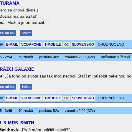
TURAMA
erg se chová divně.)
Možná má parazita!”
s:
„Možná je on parazit...”
NA
E-MAIL
VODAFONE
T-MOBILE
SLOVENSKO
OHODNOCENO
O2
5 - 2:54
|
79 znaků
|
posláno 48x
|
známka 2,83 (42x)
|
Ančodlak Miřátská
RÁŽCI GALAXIE
t:
„Já toho od života zas tak moc nechci. Stačí mi působit pekelnou bol
NA
E-MAIL
VODAFONE
T-MOBILE
SLOVENSKO
OHODNOCENO
O2
5 - 0:49
|
40 znaků
|
posláno 52x
|
známka 2,92 (37x)
. & MRS. SMITH
Smithová:
„Proč mám holčičí pistoli?”