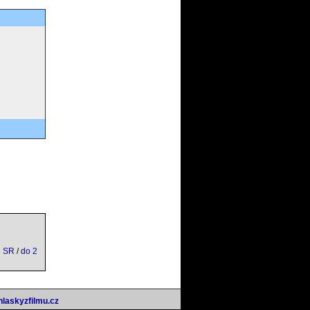
1 SR
/
do 2
hlaskyzfilmu.cz