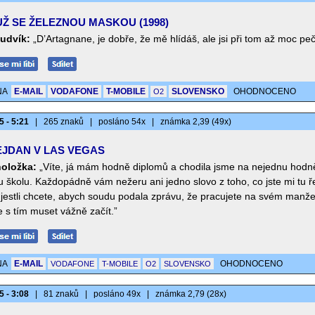
Ž SE ŽELEZNOU MASKOU (1998)
Ludvík:
„D’Artagnane, je dobře, že mě hlídáš, ale jsi při tom až moc pečl
NA
E-MAIL
VODAFONE
T-MOBILE
SLOVENSKO
OHODNOCENO
O2
5 - 5:21
|
265 znaků
|
posláno 54x
|
známka 2,39 (49x)
JDAN V LAS VEGAS
oložka:
„Víte, já mám hodně diplomů a chodila jsme na nejednu hodn
 školu. Každopádně vám nežeru ani jedno slovo z toho, co jste mi tu ře
jestli chcete, abych soudu podala zprávu, že pracujete na svém manžel
 s tím muset vážně začít.”
NA
E-MAIL
OHODNOCENO
VODAFONE
T-MOBILE
O2
SLOVENSKO
5 - 3:08
|
81 znaků
|
posláno 49x
|
známka 2,79 (28x)