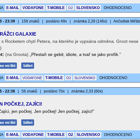
NA
E-MAIL
VODAFONE
T-MOBILE
SLOVENSKO
OHODNOCENO
O2
5 - 23:39
|
158 znaků
|
posláno 49x
|
známka 2,28 (146x)
|
Ančodlak Miřát
RÁŽCI GALAXIE
t s Rocketem chytí Petera, na kterého je vypsána odměna. Groot nese
)
t:
(na Groota)
„Přestaň se gebit, idiote, a tvař se jako profík.”
NA
E-MAIL
T-MOBILE
OHODNOCENO
VODAFONE
O2
SLOVENSKO
5 - 22:38
|
56 znaků
|
posláno 70x
|
známka 2,33 (60x)
N POČKEJ, ZAJÍCI!
Zajíci, jen počkej. Jen počkej! Jen počkej, zajíci!”
NA
E-MAIL
VODAFONE
T-MOBILE
O2
SLOVENSKO
OHODNOCENO