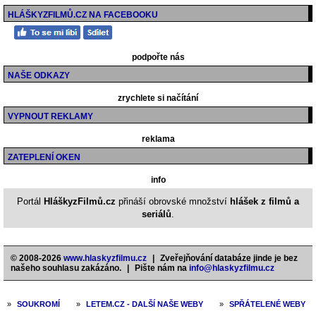
HLÁŠKYZFILMŮ.CZ NA FACEBOOKU
podpořte nás
NAŠE ODKAZY
zrychlete si načítání
VYPNOUT REKLAMY
reklama
ZATEPLENÍ OKEN
info
Portál
HláškyzFilmů.cz
přináší obrovské množství
hlášek z filmů a
seriálů
.
© 2008-2026
www.hlaskyzfilmu.cz
|
Zveřejňování databáze jinde je bez
našeho souhlasu zakázáno.
|
Pište nám na
info@hlaskyzfilmu.cz
»
SOUKROMÍ
»
LETEM.CZ - DALŠÍ NAŠE WEBY
»
SPŘÁTELENÉ WEBY