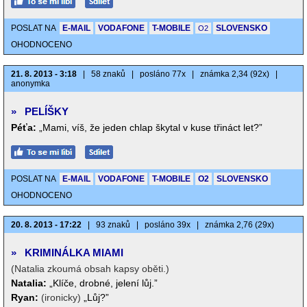
POSLAT NA
E-MAIL
VODAFONE
T-MOBILE
SLOVENSKO
O2
OHODNOCENO
21. 8. 2013 - 3:18
|
58 znaků
|
posláno 77x
|
známka 2,34 (92x)
|
anonymka
»
PELÍŠKY
Péťa:
„Mami, víš, že jeden chlap škytal v kuse třináct let?”
POSLAT NA
E-MAIL
VODAFONE
T-MOBILE
O2
SLOVENSKO
OHODNOCENO
20. 8. 2013 - 17:22
|
93 znaků
|
posláno 39x
|
známka 2,76 (29x)
»
KRIMINÁLKA MIAMI
(Natalia zkoumá obsah kapsy oběti.)
Natalia:
„Klíče, drobné, jelení lůj.”
Ryan:
(ironicky)
„Lůj?”