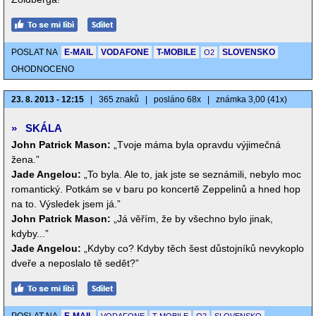
POSLAT NA
E-MAIL
VODAFONE
T-MOBILE
SLOVENSKO
O2
OHODNOCENO
23. 8. 2013 - 12:15
|
365 znaků
|
posláno 68x
|
známka 3,00 (41x)
»
SKÁLA
John Patrick Mason:
„Tvoje máma byla opravdu výjimečná
žena.”
Jade Angelou:
„To byla. Ale to, jak jste se seznámili, nebylo moc
romantický. Potkám se v baru po koncertě Zeppelinů a hned hop
na to. Výsledek jsem já.”
John Patrick Mason:
„Já věřím, že by všechno bylo jinak,
kdyby...”
Jade Angelou:
„Kdyby co? Kdyby těch šest důstojníků nevykoplo
dveře a neposlalo tě sedět?”