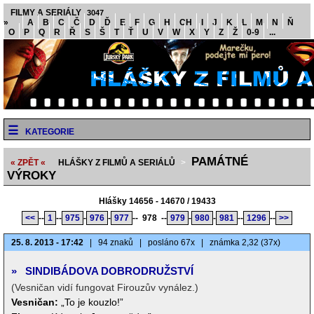
FILMY A SERIÁLY
3047
»
A
B
C
Č
D
Ď
E
F
G
H
CH
I
J
K
L
M
N
Ň
O
P
Q
R
Ř
S
Š
T
Ť
U
V
W
X
Y
Z
Ž
0-9
...
KATEGORIE
PAMÁTNÉ
« ZPĚT «
HLÁŠKY Z FILMŮ A SERIÁLŮ
>
VÝROKY
Hlášky 14656 - 14670 / 19433
<<
--
1
--
975
-
976
-
977
--
978
--
979
-
980
-
981
--
1296
--
>>
25. 8. 2013 - 17:42
|
94 znaků
|
posláno 67x
|
známka 2,32 (37x)
»
SINDIBÁDOVA DOBRODRUŽSTVÍ
(Vesničan vidí fungovat Firouzův vynález.)
Vesničan:
„To je kouzlo!”