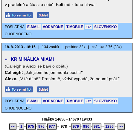
v prádelně a čtu si o sobě. Bolí mě z toho hlava.”
POSLAT NA
E-MAIL
VODAFONE
T-MOBILE
SLOVENSKO
O2
OHODNOCENO
18. 8. 2013 - 18:15
|
134 znaků
|
posláno 32x
|
známka 2,76 (33x)
»
KRIMINÁLKA MIAMI
(Calleigh a Alexx se baví o oběti.)
Calleigh:
„Jak jsem ho jen mohla pustit?”
Alexx:
„V té dílně? Prosím tě, vždyť vypadá, že neumí psát.”
POSLAT NA
E-MAIL
VODAFONE
T-MOBILE
SLOVENSKO
O2
OHODNOCENO
Hlášky 14656 - 14670 / 19433
<<
--
1
--
975
-
976
-
977
--
978
--
979
-
980
-
981
--
1296
--
>>