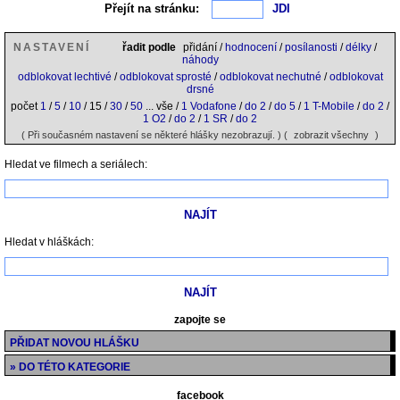
Přejít na stránku:
NASTAVENÍ
řadit podle
přidání /
hodnocení
/
posílanosti
/
délky
/
náhody
odblokovat lechtivé
/
odblokovat sprosté
/
odblokovat nechutné
/
odblokovat
drsné
počet
1
/
5
/
10
/ 15 /
30
/
50
... vše /
1 Vodafone
/
do 2
/
do 5
/
1 T-Mobile
/
do 2
/
1 O2
/
do 2
/
1 SR
/
do 2
( Při současném nastavení se některé hlášky nezobrazují. ) (
zobrazit všechny
)
Hledat ve filmech a seriálech:
Hledat v hláškách:
zapojte se
PŘIDAT NOVOU HLÁŠKU
» DO TÉTO KATEGORIE
facebook