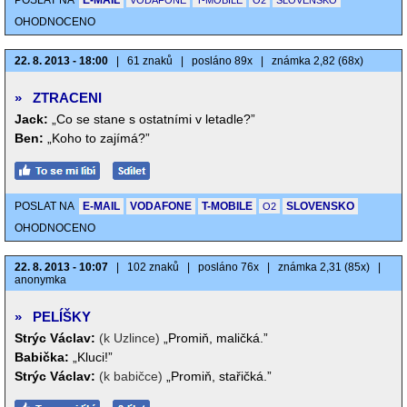
POSLAT NA
E-MAIL
VODAFONE
T-MOBILE
O2
SLOVENSKO
OHODNOCENO
22. 8. 2013 - 18:00
|
61 znaků
|
posláno 89x
|
známka 2,82 (68x)
»
ZTRACENI
Jack:
„Co se stane s ostatními v letadle?”
Ben:
„Koho to zajímá?”
POSLAT NA
E-MAIL
VODAFONE
T-MOBILE
SLOVENSKO
O2
OHODNOCENO
22. 8. 2013 - 10:07
|
102 znaků
|
posláno 76x
|
známka 2,31 (85x)
|
anonymka
»
PELÍŠKY
Strýc Václav:
(k Uzlince)
„Promiň, maličká.”
Babička:
„Kluci!”
Strýc Václav:
(k babičce)
„Promiň, stařičká.”