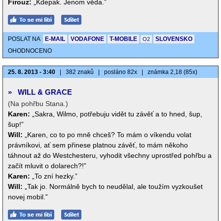
Firouz:
„Kdepak. Jenom věda.”
POSLAT NA
E-MAIL
VODAFONE
T-MOBILE
SLOVENSKO
O2
OHODNOCENO
25. 8. 2013 - 3:40
|
382 znaků
|
posláno 82x
|
známka 2,18 (85x)
»
WILL & GRACE
(Na pohřbu Stana.)
Karen:
„Sakra, Wilmo, potřebuju vidět tu závěť a to hned, šup,
šup!”
Will:
„Karen, co to po mně chceš? To mám o víkendu volat
právníkovi, ať sem přinese platnou závěť, to mám někoho
táhnout až do Westchesteru, vyhodit všechny uprostřed pohřbu a
začít mluvit o dolarech?!”
Karen:
„To zní hezky.”
Will:
„Tak jo. Normálně bych to neudělal, ale toužím vyzkoušet
novej mobil.”