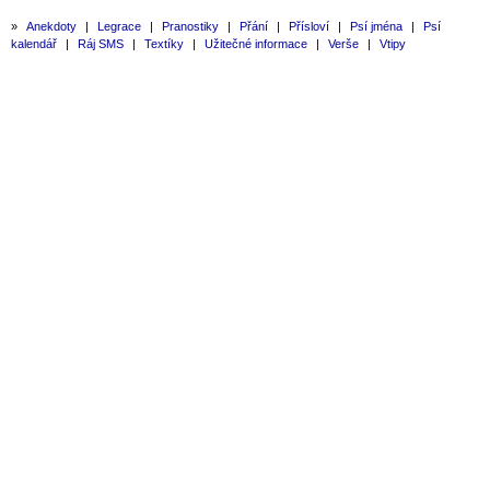
»
Anekdoty
|
Legrace
|
Pranostiky
|
Přání
|
Přísloví
|
Psí jména
|
Psí
kalendář
|
Ráj SMS
|
Textíky
|
Užitečné informace
|
Verše
|
Vtipy