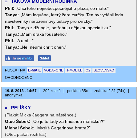
»
TAKOVÁ MODERNÍ RODINKA
Phil:
„Chci toho nejnebezpečnějšího plaza, co máte.”
Tanya:
„Mám leguána, který žere cvrčky. Ten by vyděsil leda
návštěvníky narozeninový oslavy pro cvrčky.”
Phil:
„Tanyo z džungle, potřebuju nějakou specialitku.”
Tanya:
„Mám draka fousatého.”
Phil:
„A umí...”
Tanya:
„Ne, neumí chrlit oheň.”
POSLAT NA
E-MAIL
VODAFONE
T-MOBILE
O2
SLOVENSKO
OHODNOCENO
19. 8. 2013 - 14:57
|
202 znaků
|
posláno 85x
|
známka 2,31 (74x)
|
anonymka
»
PELÍŠKY
(Plakát Micka Jaggera na nástěnce.)
Otec Šebek:
„Co je to tady za hnusnou máničku?!”
Michal Šebek:
„Myslíš Gagarinova bratra?”
(Otec plakát roztrhá.)