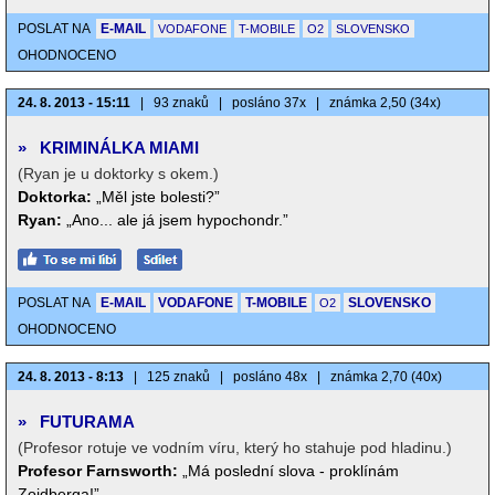
POSLAT NA
E-MAIL
VODAFONE
T-MOBILE
O2
SLOVENSKO
OHODNOCENO
24. 8. 2013 - 15:11
|
93 znaků
|
posláno 37x
|
známka 2,50 (34x)
»
KRIMINÁLKA MIAMI
(Ryan je u doktorky s okem.)
Doktorka:
„Měl jste bolesti?”
Ryan:
„Ano... ale já jsem hypochondr.”
POSLAT NA
E-MAIL
VODAFONE
T-MOBILE
SLOVENSKO
O2
OHODNOCENO
24. 8. 2013 - 8:13
|
125 znaků
|
posláno 48x
|
známka 2,70 (40x)
»
FUTURAMA
(Profesor rotuje ve vodním víru, který ho stahuje pod hladinu.)
Profesor Farnsworth:
„Má poslední slova - proklínám
Zoidberga!”