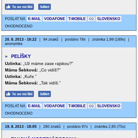
POSLAT NA
E-MAIL
VODAFONE
T-MOBILE
SLOVENSKO
O2
OHODNOCENO
20. 8. 2013 - 16:22
|
94 znaků
|
posláno 78x
|
známka 1,99 (189x)
|
anonymka
»
PELÍŠKY
Uzlinka:
„Už máme zase rajskou?”
Máma Šebková:
„Co vidíš?”
Uzlinka:
„Kuře.”
Máma Šebková:
„Tak vidíš.”
POSLAT NA
E-MAIL
VODAFONE
T-MOBILE
SLOVENSKO
O2
OHODNOCENO
19. 8. 2013 - 18:05
|
280 znaků
|
posláno 97x
|
známka 2,85 (75x)