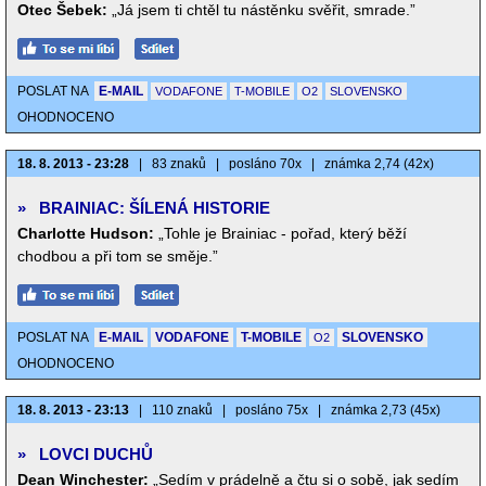
Otec Šebek:
„Já jsem ti chtěl tu nástěnku svěřit, smrade.”
POSLAT NA
E-MAIL
VODAFONE
T-MOBILE
O2
SLOVENSKO
OHODNOCENO
18. 8. 2013 - 23:28
|
83 znaků
|
posláno 70x
|
známka 2,74 (42x)
»
BRAINIAC: ŠÍLENÁ HISTORIE
Charlotte Hudson:
„Tohle je Brainiac - pořad, který běží
chodbou a při tom se směje.”
POSLAT NA
E-MAIL
VODAFONE
T-MOBILE
SLOVENSKO
O2
OHODNOCENO
18. 8. 2013 - 23:13
|
110 znaků
|
posláno 75x
|
známka 2,73 (45x)
»
LOVCI DUCHŮ
Dean Winchester:
„Sedím v prádelně a čtu si o sobě, jak sedím