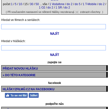
počet
1
/
5
/
10
/ 15 /
30
/
50
... vše /
1 Vodafone
/
do 2
/
do 5
/
1 T-Mobile
/
do 2
/
1 O2
/
do 2
/
1 SR
/
do 2
( Při současném nastavení se některé hlášky nezobrazují. ) (
zobrazit všechny
)
Hledat ve filmech a seriálech:
Hledat v hláškách:
zapojte se
PŘIDAT NOVOU HLÁŠKU
» DO TÉTO KATEGORIE
facebook
HLÁŠKYZFILMŮ.CZ NA FACEBOOKU
podpořte nás