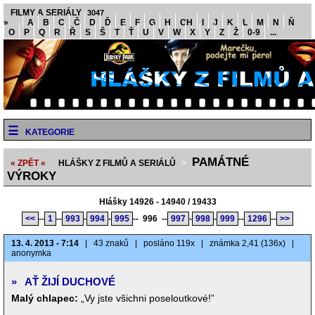
FILMY A SERIÁLY
3047
»
A
B
C
Č
D
Ď
E
F
G
H
CH
I
J
K
L
M
N
Ň
O
P
Q
R
Ř
S
Š
T
Ť
U
V
W
X
Y
Z
Ž
0-9
...
KATEGORIE
PAMÁTNÉ
« ZPĚT «
HLÁŠKY Z FILMŮ A SERIÁLŮ
>
VÝROKY
Hlášky 14926 - 14940 / 19433
<<
--
1
--
993
-
994
-
995
--
996
--
997
-
998
-
999
--
1296
--
>>
13. 4. 2013 - 7:14
|
43 znaků
|
posláno 119x
|
známka 2,41 (136x)
|
anonymka
»
AŤ ŽIJÍ DUCHOVÉ
Malý chlapec:
„Vy jste všichni poseloutkové!”