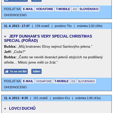
POSLAT NA
E-MAIL
VODAFONE
T-MOBILE
SLOVENSKO
O2
OHODNOCENO
11. 4. 2013 - 17:47
|
158 znaků
|
posláno 75x
|
známka 2,92 (49x)
»
JEFF DUNHAM’S VERY SPECIAL CHRISTMAS
SPECIAL (POŘAD)
Bubba:
„Můj bratranec Elroy sejmul Santovýho jelena.”
Jeff:
„Cože?”
Bubba:
„Často se nevidí dvanáct jelenů stojících na podělaný
střeše... Měsíc jsme měli co žrát.”
POSLAT NA
E-MAIL
T-MOBILE
VODAFONE
O2
SLOVENSKO
OHODNOCENO
11. 4. 2013 - 9:35
|
161 znaků
|
posláno 61x
|
známka 2,86 (43x)
»
LOVCI DUCHŮ