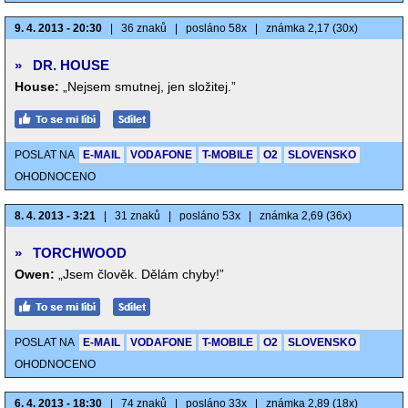
9. 4. 2013 - 20:30
|
36 znaků
|
posláno 58x
|
známka 2,17 (30x)
»
DR. HOUSE
House:
„Nejsem smutnej, jen složitej.”
POSLAT NA
E-MAIL
VODAFONE
T-MOBILE
O2
SLOVENSKO
OHODNOCENO
8. 4. 2013 - 3:21
|
31 znaků
|
posláno 53x
|
známka 2,69 (36x)
»
TORCHWOOD
Owen:
„Jsem člověk. Dělám chyby!”
POSLAT NA
E-MAIL
VODAFONE
T-MOBILE
O2
SLOVENSKO
OHODNOCENO
6. 4. 2013 - 18:30
|
74 znaků
|
posláno 33x
|
známka 2,89 (18x)