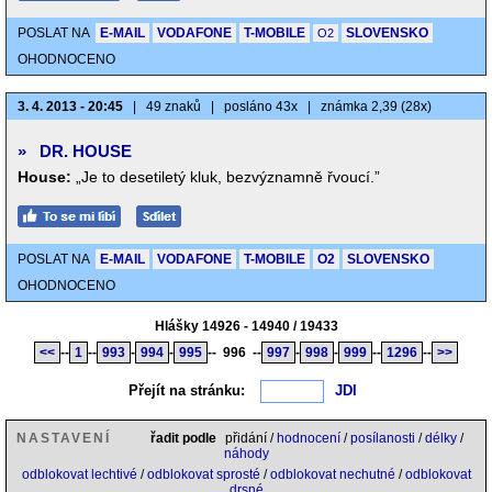
POSLAT NA
E-MAIL
VODAFONE
T-MOBILE
SLOVENSKO
O2
OHODNOCENO
3. 4. 2013 - 20:45
|
49 znaků
|
posláno 43x
|
známka 2,39 (28x)
»
DR. HOUSE
House:
„Je to desetiletý kluk, bezvýznamně řvoucí.”
POSLAT NA
E-MAIL
VODAFONE
T-MOBILE
O2
SLOVENSKO
OHODNOCENO
Hlášky 14926 - 14940 / 19433
<<
--
1
--
993
-
994
-
995
--
996
--
997
-
998
-
999
--
1296
--
>>
Přejít na stránku:
NASTAVENÍ
řadit podle
přidání /
hodnocení
/
posílanosti
/
délky
/
náhody
odblokovat lechtivé
/
odblokovat sprosté
/
odblokovat nechutné
/
odblokovat
drsné