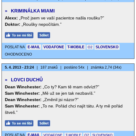
»
KRIMINÁLKA MIAMI
Alexx:
„Proč jsem ve vaší pacientce našla roušku?”
Doktor:
„Roušky nepočítám.”
POSLAT NA
E-MAIL
VODAFONE
T-MOBILE
SLOVENSKO
O2
OHODNOCENO
5. 4. 2013 - 23:24
|
187 znaků
|
posláno 54x
|
známka 2,74 (34x)
»
LOVCI DUCHŮ
Dean Winchester:
„Co ty? Kam tě mam odvízt?”
Sam Winchester:
„Mě už se jen tak nezbavíš.”
Dean Winchester:
„Změnil jsi názor?”
Sam Winchester:
„To ne. Pořád chci najít tátu. A ty mě pořád
štveš.”
POSLAT NA
E-MAIL
VODAFONE
T-MOBILE
O2
SLOVENSKO