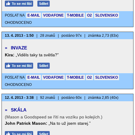
POSLAT NA
E-MAIL
VODAFONE
T-MOBILE
O2
SLOVENSKO
OHODNOCENO
13. 4. 2013 - 1:50
|
28 znaků
|
posláno 97x
|
známka 2,73 (83x)
»
INVAZE
Kira:
„Viděls taky ta světla?”
POSLAT NA
E-MAIL
VODAFONE
T-MOBILE
O2
SLOVENSKO
OHODNOCENO
12. 4. 2013 - 3:38
|
92 znaků
|
posláno 60x
|
známka 2,85 (40x)
»
SKÁLA
(Mason a Goodspeed se řítí na vozíku po kolejích.)
John Patrick Mason:
„Na to už jsem starej.”