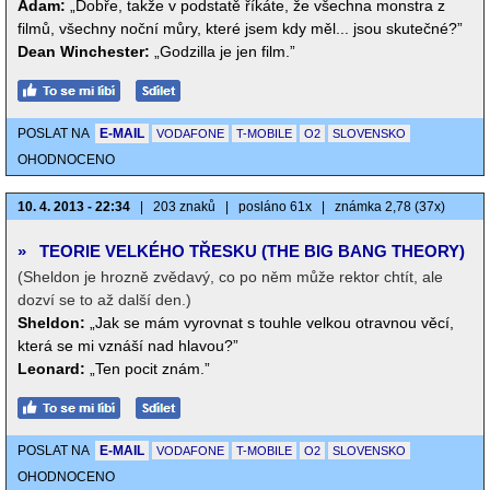
Adam:
„Dobře, takže v podstatě říkáte, že všechna monstra z
filmů, všechny noční můry, které jsem kdy měl... jsou skutečné?”
Dean Winchester:
„Godzilla je jen film.”
POSLAT NA
E-MAIL
VODAFONE
T-MOBILE
O2
SLOVENSKO
OHODNOCENO
10. 4. 2013 - 22:34
|
203 znaků
|
posláno 61x
|
známka 2,78 (37x)
»
TEORIE VELKÉHO TŘESKU (THE BIG BANG THEORY)
(Sheldon je hrozně zvědavý, co po něm může rektor chtít, ale
dozví se to až další den.)
Sheldon:
„Jak se mám vyrovnat s touhle velkou otravnou věcí,
která se mi vznáší nad hlavou?”
Leonard:
„Ten pocit znám.”
POSLAT NA
E-MAIL
VODAFONE
T-MOBILE
O2
SLOVENSKO
OHODNOCENO