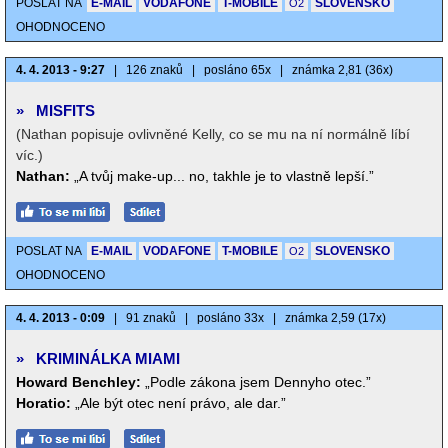
POSLAT NA
E-MAIL
VODAFONE
T-MOBILE
SLOVENSKO
O2
OHODNOCENO
4. 4. 2013 - 9:27
|
126 znaků
|
posláno 65x
|
známka 2,81 (36x)
»
MISFITS
(Nathan popisuje ovlivněné Kelly, co se mu na ní normálně líbí
víc.)
Nathan:
„A tvůj make-up... no, takhle je to vlastně lepší.”
POSLAT NA
E-MAIL
VODAFONE
T-MOBILE
SLOVENSKO
O2
OHODNOCENO
4. 4. 2013 - 0:09
|
91 znaků
|
posláno 33x
|
známka 2,59 (17x)
»
KRIMINÁLKA MIAMI
Howard Benchley:
„Podle zákona jsem Dennyho otec.”
Horatio:
„Ale být otec není právo, ale dar.”