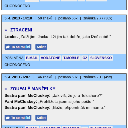
OHODNOCENO
5. 4. 2013 - 14:18
|
59 znaků
|
posláno 66x
|
známka 2,77 (30x)
»
ZTRACENI
Locke:
„Zalži jim, Jacku. Lži jim tak dobře, jako lžeš sobě.”
POSLAT NA
E-MAIL
VODAFONE
T-MOBILE
O2
SLOVENSKO
OHODNOCENO
5. 4. 2013 - 6:07
|
146 znaků
|
posláno 50x
|
známka 2,11 (45x)
»
ZOUFALÉ MANŽELKY
Sestra paní McCluskey:
„Jak víš, že je u Teleshore?”
Paní McCluskey:
„Prohlížela jsem si jeho poštu.”
Sestra paní McCluskey:
„Bože, připomínáš mi mámu.”