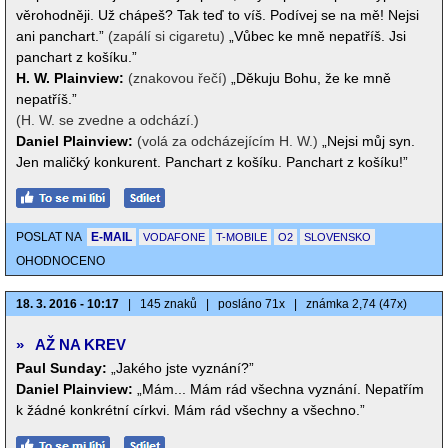
věrohodněji. Už chápeš? Tak teď to víš. Podívej se na mě! Nejsi
ani panchart.”
(zapálí si cigaretu)
„Vůbec ke mně nepatříš. Jsi
panchart z košíku.”
H. W. Plainview:
(znakovou řečí)
„Děkuju Bohu, že ke mně
nepatříš.”
(H. W. se zvedne a odchází.)
Daniel Plainview:
(volá za odcházejícím H. W.)
„Nejsi můj syn.
Jen maličký konkurent. Panchart z košíku. Panchart z košíku!”
POSLAT NA
E-MAIL
VODAFONE
T-MOBILE
O2
SLOVENSKO
OHODNOCENO
18. 3. 2016 - 10:17
|
145 znaků
|
posláno 71x
|
známka 2,74 (47x)
»
AŽ NA KREV
Paul Sunday:
„Jakého jste vyznání?”
Daniel Plainview:
„Mám... Mám rád všechna vyznání. Nepatřím
k žádné konkrétní církvi. Mám rád všechny a všechno.”