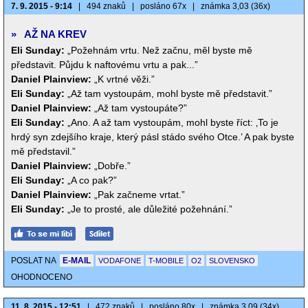
7. 9. 2015 - 9:14
|
494 znaků
|
posláno 67x
|
známka 3,03 (36x)
»
AŽ NA KREV
Eli Sunday:
„Požehnám vrtu. Než začnu, měl byste mě
představit. Půjdu k naftovému vrtu a pak...”
Daniel Plainview:
„K vrtné věži.”
Eli Sunday:
„Až tam vystoupám, mohl byste mě představit.”
Daniel Plainview:
„Až tam vystoupáte?”
Eli Sunday:
„Ano. A až tam vystoupám, mohl byste říct: ‚To je
hrdý syn zdejšího kraje, který pásl stádo svého Otce.’ A pak byste
mě představil.”
Daniel Plainview:
„Dobře.”
Eli Sunday:
„A co pak?”
Daniel Plainview:
„Pak začneme vrtat.”
Eli Sunday:
„Je to prosté, ale důležité požehnání.”
POSLAT NA
E-MAIL
VODAFONE
T-MOBILE
O2
SLOVENSKO
OHODNOCENO
11. 8. 2015 - 12:51
|
472 znaků
|
posláno 80x
|
známka 3,09 (34x)