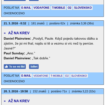
POSLAT NA
E-MAIL
VODAFONE
T-MOBILE
O2
SLOVENSKO
OHODNOCENO
21. 3. 2016 - 0:32
|
181 znaků
|
posláno 62x
|
známka 3,36 (36x)
»
AŽ NA KREV
Daniel Plainview:
„Poslyš, Paule. Když pojedu takovou dálku a
zjistím, že jsi mi lhal, najdu si tě a vezmu si víc než ty peníze.
Jasné?”
Paul Sunday:
„Ano.”
Daniel Plainview:
„Tak dobře.”
POSLAT NA
E-MAIL
VODAFONE
T-MOBILE
O2
SLOVENSKO
OHODNOCENO
20. 3. 2016 - 19:58
|
152 znaků
|
posláno 71x
|
známka 3,22 (32x)
»
AŽ NA KREV