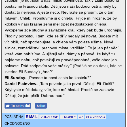
vzdělání je nutností a naší milou povinností. Tak v Little Bostonu
postavme krásnou školu. Děti jsou naší budoucností a měly by
dostat to nejlepší. A ještě něco. Neurazte se prosím, že o tom
mluvím. Chléb. Promluvme si o chlebu. Přijde mi hrozné, že by
kdokoli v naší krásné zemi měl trpět nedostatkem chleba.
Vykopeme zde studny a zavlažíme kraj, který pak bude úrodnější.
Plodiny porostou i tam, kde se dřív nedaly pěstovat. Budete mít
víc obilí, než spotřebujete, a chleba vám poleze ušima. Nové
silnice, zemědělství, pracovní místa, vzdělání. To je jen pár věcí,
které vám nabízíme. A ujišťuji vás, dámy a pánové, že když tu
najdeme naftu, což považuji za pravděpodobné, vaše obec jen
pokvete. Rád zodpovím vaše otázky.”
(Podívá se do davu, kde se
zvedne Eli Sunday.)
„Ano?”
Eli Sunday:
„Povede ta nová cesta ke kostelu?”
Daniel Plainview:
„Tam povede jako první. Děkuji, Eli. Další?
Kdybyste měli dotazy, víte, kde mě hledat. Prostě se zastavte.
Děkuji, že jste přišli. Dobrou noc.”
POSLAT NA
E-MAIL
VODAFONE
T-MOBILE
O2
SLOVENSKO
OHODNOCENO