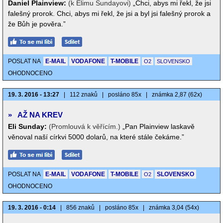
Daniel Plainview:
(k Elimu Sundayovi)
„Chci, abys mi řekl, že jsi
falešný prorok. Chci, abys mi řekl, že jsi a byl jsi falešný prorok a
že Bůh je pověra.”
POSLAT NA
E-MAIL
VODAFONE
T-MOBILE
O2
SLOVENSKO
OHODNOCENO
19. 3. 2016 - 13:27
|
112 znaků
|
posláno 85x
|
známka 2,87 (62x)
»
AŽ NA KREV
Eli Sunday:
(Promlouvá k věřícím.)
„Pan Plainview laskavě
věnoval naší církvi 5000 dolarů, na které stále čekáme.”
POSLAT NA
E-MAIL
VODAFONE
T-MOBILE
SLOVENSKO
O2
OHODNOCENO
19. 3. 2016 - 0:14
|
856 znaků
|
posláno 85x
|
známka 3,04 (54x)