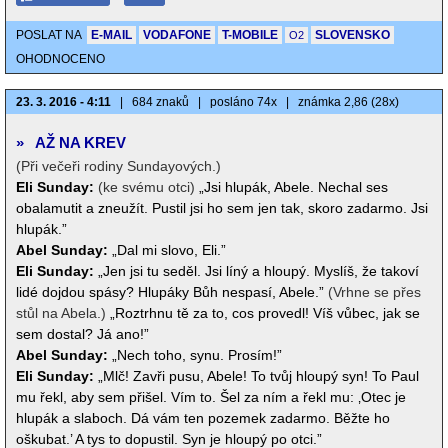
POSLAT NA
E-MAIL
VODAFONE
T-MOBILE
SLOVENSKO
O2
OHODNOCENO
23. 3. 2016 - 4:11
|
684 znaků
|
posláno 74x
|
známka 2,86 (28x)
»
AŽ NA KREV
(Při večeři rodiny Sundayových.)
Eli Sunday:
(ke svému otci)
„Jsi hlupák, Abele. Nechal ses
obalamutit a zneužít. Pustil jsi ho sem jen tak, skoro zadarmo. Jsi
hlupák.”
Abel Sunday:
„Dal mi slovo, Eli.”
Eli Sunday:
„Jen jsi tu seděl. Jsi líný a hloupý. Myslíš, že takoví
lidé dojdou spásy? Hlupáky Bůh nespasí, Abele.”
(Vrhne se přes
stůl na Abela.)
„Roztrhnu tě za to, cos provedl! Víš vůbec, jak se
sem dostal? Já ano!”
Abel Sunday:
„Nech toho, synu. Prosím!”
Eli Sunday:
„Mlč! Zavři pusu, Abele! To tvůj hloupý syn! To Paul
mu řekl, aby sem přišel. Vím to. Šel za ním a řekl mu: ‚Otec je
hlupák a slaboch. Dá vám ten pozemek zadarmo. Běžte ho
oškubat.’ A tys to dopustil. Syn je hloupý po otci.”