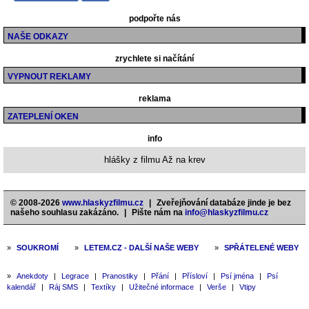
podpořte nás
NAŠE ODKAZY
zrychlete si načítání
VYPNOUT REKLAMY
reklama
ZATEPLENÍ OKEN
info
hlášky z filmu Až na krev
© 2008-2026
www.hlaskyzfilmu.cz
|
Zveřejňování databáze jinde je bez
našeho souhlasu zakázáno.
|
Pište nám na
info@hlaskyzfilmu.cz
»
SOUKROMÍ
»
LETEM.CZ - DALŠÍ NAŠE WEBY
»
SPŘÁTELENÉ WEBY
»
Anekdoty
|
Legrace
|
Pranostiky
|
Přání
|
Přísloví
|
Psí jména
|
Psí
kalendář
|
Ráj SMS
|
Textíky
|
Užitečné informace
|
Verše
|
Vtipy