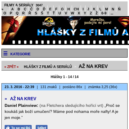
FILMY A SERIÁLY
3047
»
A
B
C
Č
D
Ď
E
F
G
H
CH
I
J
K
L
M
N
Ň
O
P
Q
R
Ř
S
Š
T
Ť
U
V
W
X
Y
Z
Ž
0-9
...
KATEGORIE
AŽ NA KREV
« ZPĚT «
HLÁŠKY Z FILMŮ A SERIÁLŮ
>
Hlášky 1 - 14 / 14
23. 3. 2016 - 22:39
|
131 znaků
|
posláno 86x
|
známka 3,25 (36x)
»
AŽ NA KREV
Daniel Plainview:
(na Fletchera sledujícího hořící vrt)
„Proč se
koukáš jak boží umučení? Máme pod nohama moře nafty! A je
jen moje.”