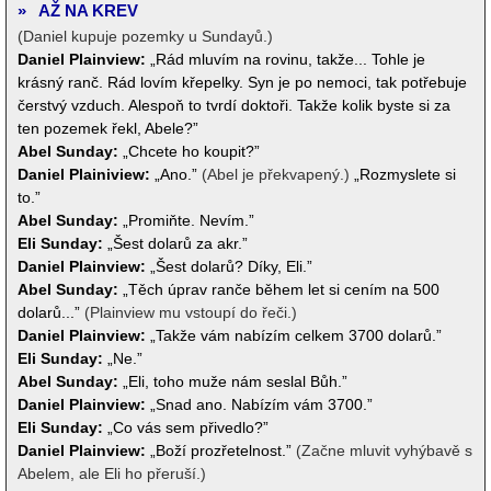
»
AŽ NA KREV
(Daniel kupuje pozemky u Sundayů.)
Daniel Plainview:
„Rád mluvím na rovinu, takže... Tohle je
krásný ranč. Rád lovím křepelky. Syn je po nemoci, tak potřebuje
čerstvý vzduch. Alespoň to tvrdí doktoři. Takže kolik byste si za
ten pozemek řekl, Abele?”
Abel Sunday:
„Chcete ho koupit?”
Daniel Plainiview:
„Ano.”
(Abel je překvapený.)
„Rozmyslete si
to.”
Abel Sunday:
„Promiňte. Nevím.”
Eli Sunday:
„Šest dolarů za akr.”
Daniel Plainview:
„Šest dolarů? Díky, Eli.”
Abel Sunday:
„Těch úprav ranče během let si cením na 500
dolarů...”
(Plainview mu vstoupí do řeči.)
Daniel Plainview:
„Takže vám nabízím celkem 3700 dolarů.”
Eli Sunday:
„Ne.”
Abel Sunday:
„Eli, toho muže nám seslal Bůh.”
Daniel Plainview:
„Snad ano. Nabízím vám 3700.”
Eli Sunday:
„Co vás sem přivedlo?”
Daniel Plainview:
„Boží prozřetelnost.”
(Začne mluvit vyhýbavě s
Abelem, ale Eli ho přeruší.)