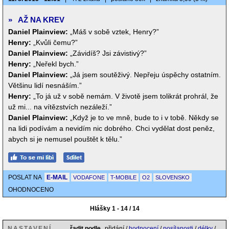
»
AŽ NA KREV
Daniel Plainview:
„Máš v sobě vztek, Henry?”
Henry:
„Kvůli čemu?”
Daniel Plainview:
„Závidíš? Jsi závistivý?”
Henry:
„Neřekl bych.”
Daniel Plainview:
„Já jsem soutěživý. Nepřeju úspěchy ostatním.
Většinu lidí nesnáším.”
Henry:
„To já už v sobě nemám. V životě jsem tolikrát prohrál, že
už mi... na vítězstvích nezáleží.”
Daniel Plainview:
„Když je to ve mně, bude to i v tobě. Někdy se
na lidi podívám a nevidím nic dobrého. Chci vydělat dost peněz,
abych si je nemusel pouštět k tělu.”
POSLAT NA
E-MAIL
VODAFONE
T-MOBILE
O2
SLOVENSKO
OHODNOCENO
Hlášky 1 - 14 / 14
NASTAVENÍ
řadit podle
přidání /
hodnocení
/
posílanosti
/
délky
/