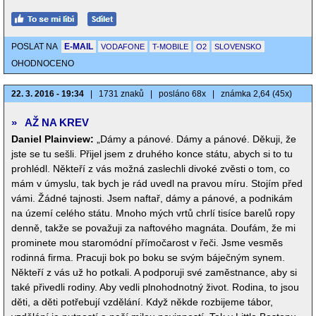
POSLAT NA
E-MAIL
VODAFONE
T-MOBILE
O2
SLOVENSKO
OHODNOCENO
22. 3. 2016 - 19:34
|
1731 znaků
|
posláno 68x
|
známka 2,64 (45x)
»
AŽ NA KREV
Daniel Plainview:
„Dámy a pánové. Dámy a pánové. Děkuji, že
jste se tu sešli. Přijel jsem z druhého konce státu, abych si to tu
prohlédl. Někteří z vás možná zaslechli divoké zvěsti o tom, co
mám v úmyslu, tak bych je rád uvedl na pravou míru. Stojím před
vámi. Žádné tajnosti. Jsem naftař, dámy a pánové, a podnikám
na území celého státu. Mnoho mých vrtů chrlí tisíce barelů ropy
denně, takže se považuji za naftového magnáta. Doufám, že mi
prominete mou staromódní přímočarost v řeči. Jsme vesměs
rodinná firma. Pracuji bok po boku se svým báječným synem.
Někteří z vás už ho potkali. A podporuji své zaměstnance, aby si
také přivedli rodiny. Aby vedli plnohodnotný život. Rodina, to jsou
děti, a děti potřebují vzdělání. Když někde rozbijeme tábor,