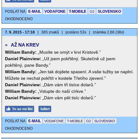
POSLAT NA
E-MAIL
VODAFONE
T-MOBILE
SLOVENSKO
O2
OHODNOCENO
7. 9. 2015 - 17:18
|
365 znaků
|
posláno 53x
|
známka 2,66 (38x)
»
AŽ NA KREV
William Bandy:
„Musíte se omýt v krvi Kristově.”
Daniel Plainview:
„Už jsem pokřtěný. Skutečně už jsem
pokřtěný, pane Bandy.”
William Bandy:
„Jen tak dojdete spasení. A vaše tužby se naplní.
Můžete se nechat pokřtít v kostele Třetího zjevení.”
Daniel Plainview:
„Dám vám tři tisíce dolarů.”
William Bandy:
„Vstupte do naší církve.”
Daniel Plainview:
„Dám vám pět tisíc dolarů.”
POSLAT NA
E-MAIL
VODAFONE
T-MOBILE
O2
SLOVENSKO
OHODNOCENO