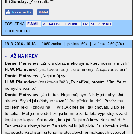
Eli Sunday:
„A co nafta?”
POSLAT NA
E-MAIL
VODAFONE
T-MOBILE
O2
SLOVENSKO
OHODNOCENO
18. 3. 2016 - 10:18
|
1060 znaků
|
posláno 69x
|
známka 2,69 (39x)
»
AŽ NA KREV
Daniel Plainview:
„Zničíš obraz mého syna, který nosím v mysli.”
H. W. Plainview:
(znakovou řečí)
„Jsi umíněný. Zacpáváš si uši.”
Daniel Plainview:
„Nejsi můj syn.”
H. W. Plainview:
(znakovou řečí)
„To neříkej, prosím. Vím, že to
nemyslíš vážně.”
Daniel Plainview:
„Je to tak. Nejsi můj syn. Nikdy jsi nebyl. Jsi
sirotek! Slyšel jsi někdy to slovo?”
(na překladatele)
„Pověz mu,
co jsem řekl.”
(znovu na H. W.)
„A dnes se i tak chováš. Dalo se
to čekat. Měl jsem vědět, že jsi ke mně za ta léta vypěstuješ zášť,
kapku po kapce. Ani nevím, kdo jsi. Nejsi má krev. Nejsi mé dítě.
Ten vztek a zlomyslnost. Za zády mi kuješ pikle. Jsi sirotek z koše
na poušti. Vzal jsem si tě jen proto, abych při nákupech vypadal