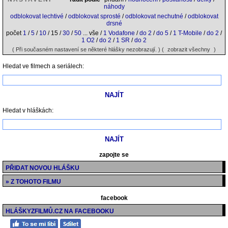
náhody
odblokovat lechtivé
/
odblokovat sprosté
/
odblokovat nechutné
/
odblokovat
drsné
počet
1
/
5
/
10
/ 15 /
30
/
50
... vše /
1 Vodafone
/
do 2
/
do 5
/
1 T-Mobile
/
do 2
/
1 O2
/
do 2
/
1 SR
/
do 2
( Při současném nastavení se některé hlášky nezobrazují. ) (
zobrazit všechny
)
Hledat ve filmech a seriálech:
Hledat v hláškách:
zapojte se
PŘIDAT NOVOU HLÁŠKU
» Z TOHOTO FILMU
facebook
HLÁŠKYZFILMŮ.CZ NA FACEBOOKU