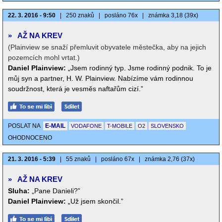
22. 3. 2016 - 9:50
|
250 znaků
|
posláno 76x
|
známka 3,18 (39x)
»
AŽ NA KREV
(Plainview se snaží přemluvit obyvatele městečka, aby na jejich
pozemcích mohl vrtat.)
Daniel Plainview:
„Jsem rodinný typ. Jsme rodinný podnik. To je
můj syn a partner, H. W. Plainview. Nabízíme vám rodinnou
soudržnost, která je vesměs naftařům cizí.”
POSLAT NA
E-MAIL
VODAFONE
T-MOBILE
O2
SLOVENSKO
OHODNOCENO
21. 3. 2016 - 5:39
|
55 znaků
|
posláno 67x
|
známka 2,76 (37x)
»
AŽ NA KREV
Sluha:
„Pane Danieli?”
Daniel Plainview:
„Už jsem skončil.”