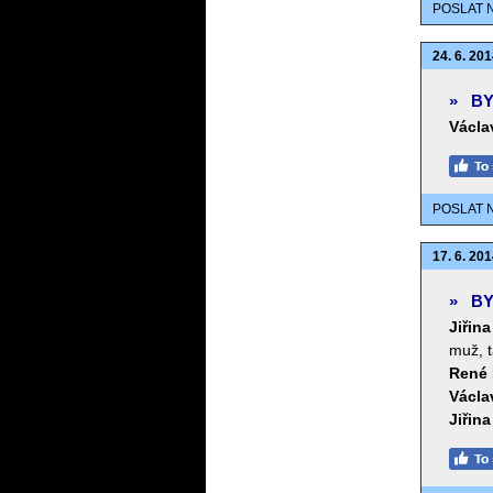
POSLAT 
24. 6. 201
»
BY
Václa
POSLAT 
17. 6. 201
»
BY
Jiřin
muž, t
René 
Václa
Jiřin