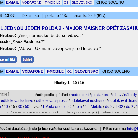
NA
E-MAIL
OHODNOCENO
VODAFONE
T-MOBILE
O2
SLOVENSKO
4 - 13:07
|
123 znaků
|
posláno 113x
|
známka 2,69 (91x)
L JEDNOU JEDEN POLDA 2 - MAJOR MAISNER OPĚT ZASAH
Hrubec:
„Ano, náměstku, budu se vdávat.”
tek:
„Snad ženit, ne?”
Hrubec:
„Vdávat. Už mám závoj. On je od letectva.”
NA
E-MAIL
VODAFONE
T-MOBILE
SLOVENSKO
OHODNOCENO
O2
Hlášky 1 - 10 / 10
VENÍ
řadit podle
přidání /
hodnocení
/
posílanosti
/
délky
/
náhody
odblokovat lechtivé
/
odblokovat sprosté
/
odblokovat nechutné
/
odblokovat drsné
5
/
10
/ 15 /
30
/
50
... vše /
1 Vodafone
/
do 2
/
do 5
/
1 T-Mobile
/
do 2
/
1 O2
/
do 2
/
( Při současném nastavení se některé hlášky nezobrazují. ) (
zobrazit všechny
)
ňování databáze jinde je bez našeho souhlasu zakázáno.
|
Pište nám na
info@