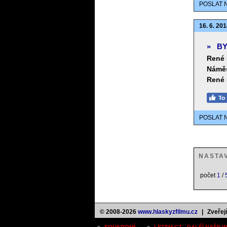
POSLAT 
16. 6. 201
»
BY
René 
Náměs
René 
POSLAT 
NASTA
počet
1
/
© 2008-2026
www.hlaskyzfilmu.cz
|
Zveřej