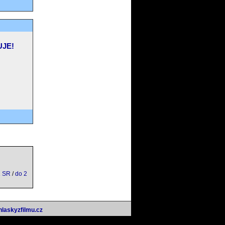
UJE!
1 SR
/
do 2
hlaskyzfilmu.cz