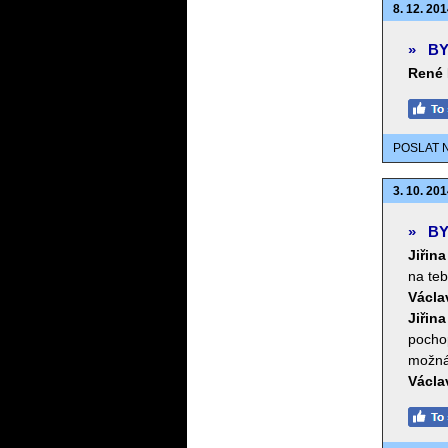
8. 12. 201
»
BY
René 
POSLAT 
3. 10. 201
»
BY
Jiřin
na te
Václa
Jiřin
pochop
možná,
Václa