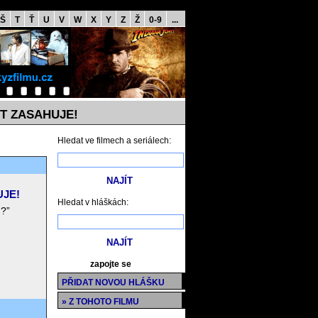
Š
T
Ť
U
V
W
X
Y
Z
Ž
0-9
...
T ZASAHUJE!
Hledat ve filmech a seriálech:
UJE!
Hledat v hláškách:
u?”
zapojte se
PŘIDAT NOVOU HLÁŠKU
» Z TOHOTO FILMU