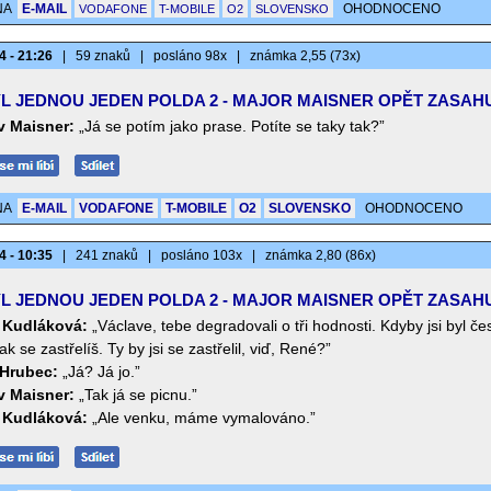
NA
E-MAIL
OHODNOCENO
VODAFONE
T-MOBILE
O2
SLOVENSKO
4 - 21:26
|
59 znaků
|
posláno 98x
|
známka 2,55 (73x)
L JEDNOU JEDEN POLDA 2 - MAJOR MAISNER OPĚT ZASAH
v Maisner:
„Já se potím jako prase. Potíte se taky tak?”
NA
E-MAIL
VODAFONE
T-MOBILE
O2
SLOVENSKO
OHODNOCENO
4 - 10:35
|
241 znaků
|
posláno 103x
|
známka 2,80 (86x)
L JEDNOU JEDEN POLDA 2 - MAJOR MAISNER OPĚT ZASAH
a Kudláková:
„Václave, tebe degradovali o tři hodnosti. Kdyby jsi byl če
ak se zastřelíš. Ty by jsi se zastřelil, viď, René?”
Hrubec:
„Já? Já jo.”
v Maisner:
„Tak já se picnu.”
a Kudláková:
„Ale venku, máme vymalováno.”