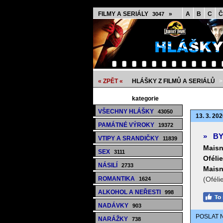
FILMY A SERIÁLY
»
A
B
C
Č
3047
« ZPĚT «
HLÁŠKY Z FILMŮ A SERIÁLŮ
kategorie
VŠECHNY HLÁŠKY
43050
13. 3. 202
PAMÁTNÉ VÝROKY
19372
»
BY
VTIPY A SRANDIČKY
11839
Maisn
SEX
3111
Ofélie
NÁSILÍ
2733
Maisn
ROMANTIKA
(Oféli
1624
ALKOHOL A NEŘESTI
998
NADÁVKY
903
POSLAT 
NARÁŽKY
738