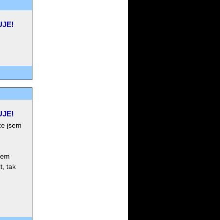
UJE!
UJE!
 že jsem
jsem
t, tak