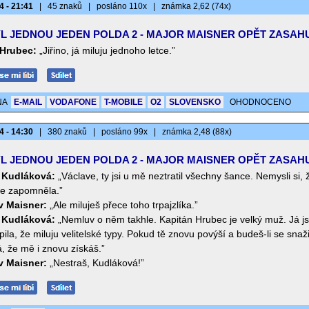
4 - 21:41
|
45 znaků
|
posláno 110x
|
známka 2,62 (74x)
L JEDNOU JEDEN POLDA 2 - MAJOR MAISNER OPĚT ZASAH
Hrubec:
„Jiřino, já miluju jednoho letce.”
NA
E-MAIL
VODAFONE
T-MOBILE
O2
SLOVENSKO
OHODNOCENO
4 - 14:30
|
380 znaků
|
posláno 99x
|
známka 2,48 (88x)
L JEDNOU JEDEN POLDA 2 - MAJOR MAISNER OPĚT ZASAH
a Kudláková:
„Václave, ty jsi u mě neztratil všechny šance. Nemysli si,
be zapomněla.”
v Maisner:
„Ale miluješ přece toho trpajzlíka.”
a Kudláková:
„Nemluv o něm takhle. Kapitán Hrubec je velký muž. Já 
ila, že miluju velitelské typy. Pokud tě znovu povýší a budeš-li se snaži
 že mě i znovu získáš.”
v Maisner:
„Nestraš, Kudláková!”