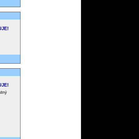
UJE!
UJE!
stný