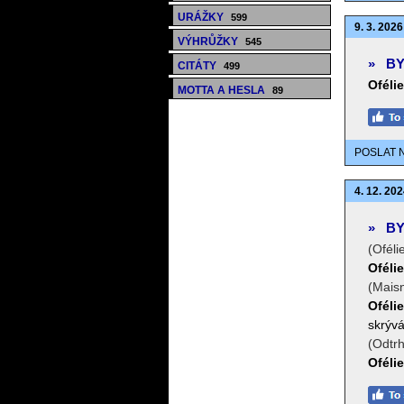
URÁŽKY
599
9. 3. 2026
VÝHRŮŽKY
545
»
BY
CITÁTY
499
Ofélie
MOTTA A HESLA
89
POSLAT 
4. 12. 202
»
BY
(Oféli
Ofélie
(Maisn
Ofélie
skrývá
(Odtrh
Ofélie