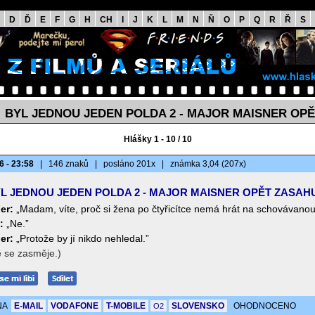
D
Ď
E
F
G
H
CH
I
J
K
L
M
N
Ň
O
P
Q
R
Ř
S
BYL JEDNOU JEDEN POLDA 2 - MAJOR MAISNER OPĚ
>
Hlášky 1 - 10 / 10
6 - 23:58
|
146 znaků
|
posláno 201x
|
známka 3,04 (207x)
L JEDNOU JEDEN POLDA 2 - MAJOR MAISNER OPĚT ZASAH
er:
„Madam, víte, proč si žena po čtyřicítce nemá hrát na schovávano
:
„Ne.”
er:
„Protože by jí nikdo nehledal.”
e se zasměje.)
NA
E-MAIL
VODAFONE
T-MOBILE
SLOVENSKO
OHODNOCENO
O2