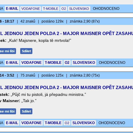
NA
E-MAIL
OHODNOCENO
VODAFONE
T-MOBILE
O2
SLOVENSKO
6 - 18:17
|
42 znaků
|
posláno 129x
|
známka 2,90 (87x)
L JEDNOU JEDEN POLDA 2 - MAJOR MAISNER OPĚT ZASAH
ček:
„Kuk! Majsnere, kopla tě mrtvola!”
NA
E-MAIL
VODAFONE
T-MOBILE
O2
SLOVENSKO
OHODNOCENO
14 - 3:52
|
75 znaků
|
posláno 125x
|
známka 2,80 (75x)
L JEDNOU JEDEN POLDA 2 - MAJOR MAISNER OPĚT ZASAH
tek:
„Půjč mi tu pistoli, já přepadnu ministra.”
v Maisner:
„Tak jo.”
NA
E-MAIL
VODAFONE
T-MOBILE
SLOVENSKO
OHODNOCENO
O2