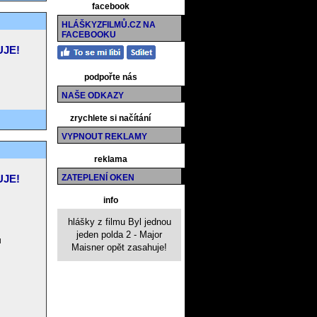
facebook
HLÁŠKYZFILMŮ.CZ NA
FACEBOOKU
UJE!
podpořte nás
NAŠE ODKAZY
zrychlete si načítání
VYPNOUT REKLAMY
reklama
UJE!
ZATEPLENÍ OKEN
info
hlášky z filmu Byl jednou
jeden polda 2 - Major
u
Maisner opět zasahuje!