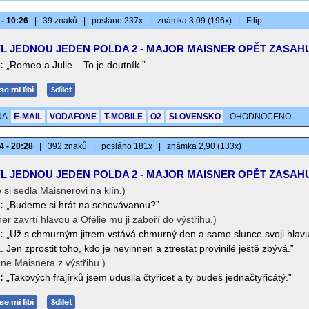
 - 10:26
|
39 znaků
|
posláno 237x
|
známka 3,09 (196x)
|
Filip
L JEDNOU JEDEN POLDA 2 - MAJOR MAISNER OPĚT ZASAH
:
„Romeo a Julie... To je doutník.”
NA
E-MAIL
VODAFONE
T-MOBILE
O2
SLOVENSKO
OHODNOCENO
4 - 20:28
|
392 znaků
|
posláno 181x
|
známka 2,90 (133x)
L JEDNOU JEDEN POLDA 2 - MAJOR MAISNER OPĚT ZASAH
e si sedla Maisnerovi na klín.)
:
„Budeme si hrát na schovávanou?”
er zavrtí hlavou a Ofélie mu ji zaboří do výstřihu.)
:
„Už s chmurným jitrem vstává chmurný den a samo slunce svoji hlav
. Jen zprostit toho, kdo je nevinnen a ztrestat provinilé ještě zbývá.”
ne Maisnera z výstřihu.)
:
„Takových frajírků jsem udusila čtyřicet a ty budeš jednačtyřicátý.”