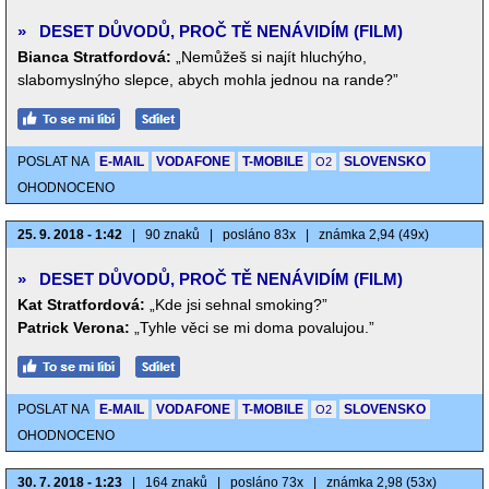
»
DESET DŮVODŮ, PROČ TĚ NENÁVIDÍM (FILM)
Bianca Stratfordová:
„Nemůžeš si najít hluchýho,
slabomyslnýho slepce, abych mohla jednou na rande?”
POSLAT NA
E-MAIL
VODAFONE
T-MOBILE
SLOVENSKO
O2
OHODNOCENO
25. 9. 2018 - 1:42
|
90 znaků
|
posláno 83x
|
známka 2,94 (49x)
»
DESET DŮVODŮ, PROČ TĚ NENÁVIDÍM (FILM)
Kat Stratfordová:
„Kde jsi sehnal smoking?”
Patrick Verona:
„Tyhle věci se mi doma povalujou.”
POSLAT NA
E-MAIL
VODAFONE
T-MOBILE
SLOVENSKO
O2
OHODNOCENO
30. 7. 2018 - 1:23
|
164 znaků
|
posláno 73x
|
známka 2,98 (53x)