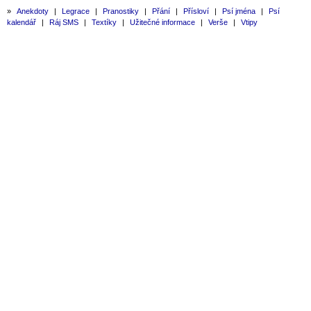
»
Anekdoty
|
Legrace
|
Pranostiky
|
Přání
|
Přísloví
|
Psí jména
|
Psí
kalendář
|
Ráj SMS
|
Textíky
|
Užitečné informace
|
Verše
|
Vtipy