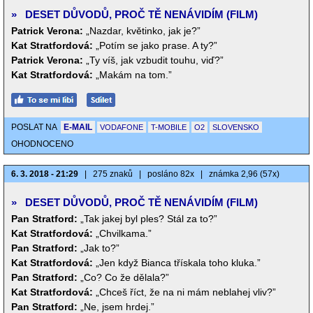
»
DESET DŮVODŮ, PROČ TĚ NENÁVIDÍM (FILM)
Patrick Verona:
„Nazdar, květinko, jak je?”
Kat Stratfordová:
„Potím se jako prase. A ty?”
Patrick Verona:
„Ty víš, jak vzbudit touhu, viď?”
Kat Stratfordová:
„Makám na tom.”
POSLAT NA
E-MAIL
VODAFONE
T-MOBILE
O2
SLOVENSKO
OHODNOCENO
6. 3. 2018 - 21:29
|
275 znaků
|
posláno 82x
|
známka 2,96 (57x)
»
DESET DŮVODŮ, PROČ TĚ NENÁVIDÍM (FILM)
Pan Stratford:
„Tak jakej byl ples? Stál za to?”
Kat Stratfordová:
„Chvilkama.”
Pan Stratford:
„Jak to?”
Kat Stratfordová:
„Jen když Bianca třískala toho kluka.”
Pan Stratford:
„Co? Co že dělala?”
Kat Stratfordová:
„Chceš říct, že na ni mám neblahej vliv?”
Pan Stratford:
„Ne, jsem hrdej.”