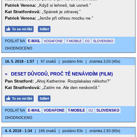
Patrick Verona:
„Když si lehneš, tak usneš.”
Kat Stratfordová:
„Spánek je zdravej.”
Patrick Verona:
„Jenže při otřesu mozku ne.”
POSLAT NA
E-MAIL
VODAFONE
T-MOBILE
O2
SLOVENSKO
OHODNOCENO
16. 5. 2018 - 1:57
|
97 znaků
|
posláno 64x
|
známka 3,03 (40x)
»
DESET DŮVODŮ, PROČ TĚ NENÁVIDÍM (FILM)
Pan Stratford:
„Ahoj Katherine. Rozplakalas někoho?”
Kat Stratfordová:
„Zatím ne. Ale den neskončil.”
POSLAT NA
E-MAIL
VODAFONE
T-MOBILE
SLOVENSKO
O2
OHODNOCENO
4. 4. 2018 - 1:34
|
166 znaků
|
posláno 83x
|
známka 2,93 (60x)