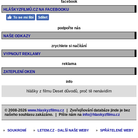
facebook
HLÁŠKYZFILMŮ.CZ NA FACEBOOKU
podpořte nás
NAŠE ODKAZY
zrychlete si načítání
VYPNOUT REKLAMY
reklama
ZATEPLENÍ OKEN
info
hlášky z filmu Deset důvodů, proč tě nenávidím
© 2008-2026
www.hlaskyzfilmu.cz
|
Zveřejňování databáze jinde je bez
našeho souhlasu zakázáno.
|
Pište nám na
info@hlaskyzfilmu.cz
»
SOUKROMÍ
»
LETEM.CZ - DALŠÍ NAŠE WEBY
»
SPŘÁTELENÉ WEBY