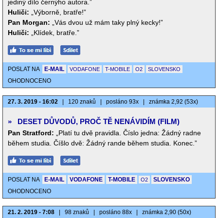
jediný dílo černýho autora.”
Huliči:
„Výborně, bratře!”
Pan Morgan:
„Vás dvou už mám taky plný kecky!”
Huliči:
„Klídek, bratře.”
POSLAT NA
E-MAIL
VODAFONE
T-MOBILE
O2
SLOVENSKO
OHODNOCENO
27. 3. 2019 - 16:02
|
120 znaků
|
posláno 93x
|
známka 2,92 (53x)
»
DESET DŮVODŮ, PROČ TĚ NENÁVIDÍM (FILM)
Pan Stratford:
„Platí tu dvě pravidla. Číslo jedna: Žádný radne
během studia. Číšlo dvě: Žádný rande během studia. Konec.”
POSLAT NA
E-MAIL
VODAFONE
T-MOBILE
SLOVENSKO
O2
OHODNOCENO
21. 2. 2019 - 7:08
|
98 znaků
|
posláno 88x
|
známka 2,90 (50x)