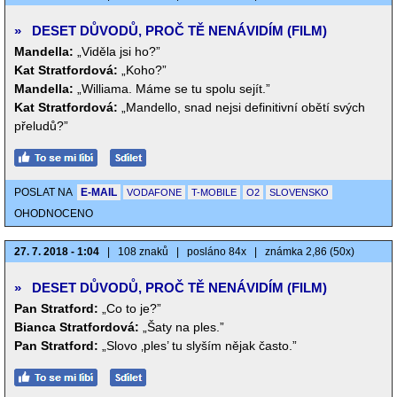
»
DESET DŮVODŮ, PROČ TĚ NENÁVIDÍM (FILM)
Mandella:
„Viděla jsi ho?”
Kat Stratfordová:
„Koho?”
Mandella:
„Williama. Máme se tu spolu sejít.”
Kat Stratfordová:
„Mandello, snad nejsi definitivní obětí svých
přeludů?”
POSLAT NA
E-MAIL
VODAFONE
T-MOBILE
O2
SLOVENSKO
OHODNOCENO
27. 7. 2018 - 1:04
|
108 znaků
|
posláno 84x
|
známka 2,86 (50x)
»
DESET DŮVODŮ, PROČ TĚ NENÁVIDÍM (FILM)
Pan Stratford:
„Co to je?”
Bianca Stratfordová:
„Šaty na ples.”
Pan Stratford:
„Slovo ‚ples’ tu slyším nějak často.”