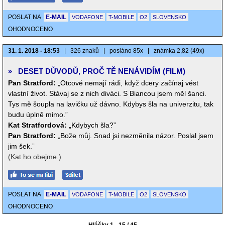
POSLAT NA
E-MAIL
VODAFONE
T-MOBILE
O2
SLOVENSKO
OHODNOCENO
31. 1. 2018 - 18:53
|
326 znaků
|
posláno 85x
|
známka 2,82 (49x)
»
DESET DŮVODŮ, PROČ TĚ NENÁVIDÍM (FILM)
Pan Stratford:
„Otcové nemají rádi, když dcery začínaj vést
vlastní život. Stávaj se z nich diváci. S Biancou jsem měl šanci.
Tys mě šoupla na lavičku už dávno. Kdybys šla na univerzitu, tak
budu úplně mimo.”
Kat Stratfordová:
„Kdybych šla?”
Pan Stratford:
„Bože můj. Snad jsi nezměnila názor. Poslal jsem
jim šek.”
(Kat ho obejme.)
POSLAT NA
E-MAIL
VODAFONE
T-MOBILE
O2
SLOVENSKO
OHODNOCENO