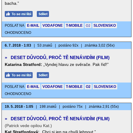
bacha.”
POSLAT NA
E-MAIL
VODAFONE
T-MOBILE
SLOVENSKO
O2
OHODNOCENO
6. 7. 2018 - 1:03
|
53 znaků
|
posláno 92x
|
známka 3,02 (56x)
»
DESET DŮVODŮ, PROČ TĚ NENÁVIDÍM (FILM)
Katarina Stratford:
„Vyndej hlavu ze svěrače. Pak řiď!”
POSLAT NA
E-MAIL
VODAFONE
T-MOBILE
O2
SLOVENSKO
OHODNOCENO
19. 5. 2018 - 1:05
|
198 znaků
|
posláno 75x
|
známka 2,91 (55x)
»
DESET DŮVODŮ, PROČ TĚ NENÁVIDÍM (FILM)
(Patrick vede opilou Kat.)
Kat Stratfordová:
„Chci si jen na chvíli lehnout.”