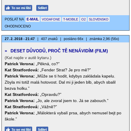
POSLAT NA
E-MAIL
VODAFONE
T-MOBILE
O2
SLOVENSKO
OHODNOCENO
27. 2. 2018 - 21:47
|
407 znaků
|
posláno 66x
|
známka 2,96 (56x)
»
DESET DŮVODŮ, PROČ TĚ NENÁVIDÍM (FILM)
(Kat najde v autě kytaru.)
Patrick Verona:
„Pěkná, co?”
Kat Stratfordová:
„Fender Strat? Je pro mě?”
Patrick Verona:
„Může se ti hodit, kdybys zakládala kapelu.
Zbyla mi totiž malá hotovost. Dal mi ji jeden blb, abych sbalil
bezva holku.”
Kat Stratfordová:
„Opravdu?”
Patrick Verona:
„Jo, ale zvoral jsem to. Já se zabouch.”
Kat Stratfordová:
„Vážně?”
Patrick Verona:
„Málokterá vybalí prsa, abych nemusel bejt po
škole.”