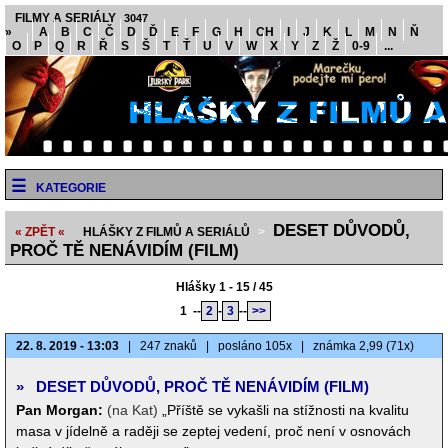
FILMY A SERIÁLY
3047
»
A
B
C
Č
D
Ď
E
F
G
H
CH
I
J
K
L
M
N
Ň
O
P
Q
R
Ř
S
Š
T
Ť
U
V
W
X
Y
Z
Ž
0-9
...
KATEGORIE
DESET DŮVODŮ,
« ZPĚT «
HLÁŠKY Z FILMŮ A SERIÁLŮ
>
PROČ TĚ NENÁVIDÍM (FILM)
Hlášky 1 - 15 / 45
1
--
2
-
3
--
>>
22. 8. 2019 - 13:03
|
247 znaků
|
posláno 105x
|
známka 2,99 (71x)
»
DESET DŮVODŮ, PROČ TĚ NENÁVIDÍM (FILM)
Pan Morgan:
(na Kat)
„Příště se vykašli na stížnosti na kvalitu
masa v jídelně a raději se zeptej vedení, proč není v osnovách