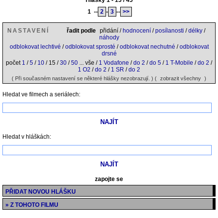
Hlášky 1 - 15 / 45
1
--
2
-
3
--
>>
NASTAVENÍ
řadit podle
přidání /
hodnocení
/
posílanosti
/
délky
/
náhody
odblokovat lechtivé
/
odblokovat sprosté
/
odblokovat nechutné
/
odblokovat
drsné
počet
1
/
5
/
10
/ 15 /
30
/
50
... vše /
1 Vodafone
/
do 2
/
do 5
/
1 T-Mobile
/
do 2
/
1 O2
/
do 2
/
1 SR
/
do 2
( Při současném nastavení se některé hlášky nezobrazují. ) (
zobrazit všechny
)
Hledat ve filmech a seriálech:
Hledat v hláškách:
zapojte se
PŘIDAT NOVOU HLÁŠKU
» Z TOHOTO FILMU