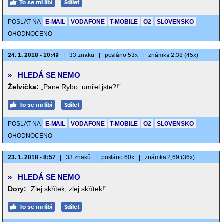
POSLAT NA
E-MAIL
VODAFONE
T-MOBILE
O2
SLOVENSKO
OHODNOCENO
24. 1. 2018 - 10:49
|
33 znaků
|
posláno 53x
|
známka 2,38 (45x)
»
HLEDÁ SE NEMO
Želvička:
„Pane Rybo, umřel jste?!”
POSLAT NA
E-MAIL
VODAFONE
T-MOBILE
O2
SLOVENSKO
OHODNOCENO
23. 1. 2018 - 8:57
|
33 znaků
|
posláno 60x
|
známka 2,69 (36x)
»
HLEDÁ SE NEMO
Dory:
„Zlej skřítek, zlej skřítek!”