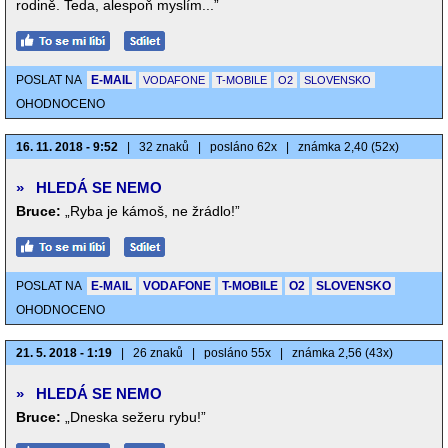
rodině. Teda, alespoň myslím...”
POSLAT NA
E-MAIL
VODAFONE
T-MOBILE
O2
SLOVENSKO
OHODNOCENO
16. 11. 2018 - 9:52
|
32 znaků
|
posláno 62x
|
známka 2,40 (52x)
»
HLEDÁ SE NEMO
Bruce:
„Ryba je kámoš, ne žrádlo!”
POSLAT NA
E-MAIL
VODAFONE
T-MOBILE
O2
SLOVENSKO
OHODNOCENO
21. 5. 2018 - 1:19
|
26 znaků
|
posláno 55x
|
známka 2,56 (43x)
»
HLEDÁ SE NEMO
Bruce:
„Dneska sežeru rybu!”