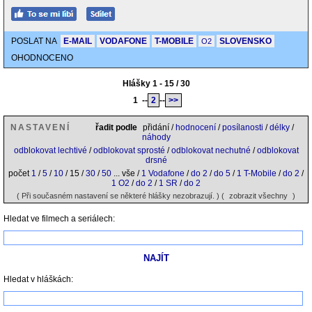
POSLAT NA
E-MAIL
VODAFONE
T-MOBILE
SLOVENSKO
O2
OHODNOCENO
Hlášky 1 - 15 / 30
1
--
2
--
>>
NASTAVENÍ
řadit podle
přidání /
hodnocení
/
posílanosti
/
délky
/
náhody
odblokovat lechtivé
/
odblokovat sprosté
/
odblokovat nechutné
/
odblokovat
drsné
počet
1
/
5
/
10
/ 15 /
30
/
50
... vše /
1 Vodafone
/
do 2
/
do 5
/
1 T-Mobile
/
do 2
/
1 O2
/
do 2
/
1 SR
/
do 2
( Při současném nastavení se některé hlášky nezobrazují. ) (
zobrazit všechny
)
Hledat ve filmech a seriálech:
Hledat v hláškách: