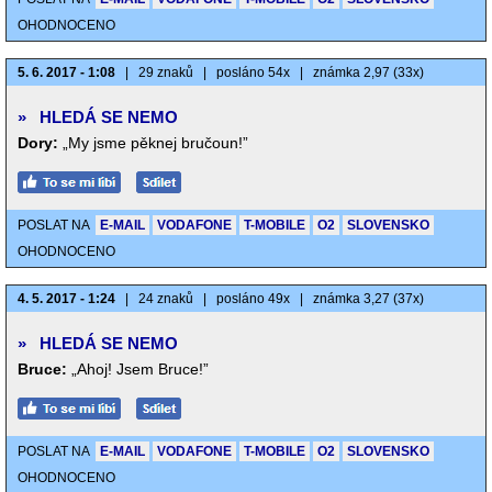
OHODNOCENO
5. 6. 2017 - 1:08
|
29 znaků
|
posláno 54x
|
známka 2,97 (33x)
»
HLEDÁ SE NEMO
Dory:
„My jsme pěknej bručoun!”
POSLAT NA
E-MAIL
VODAFONE
T-MOBILE
O2
SLOVENSKO
OHODNOCENO
4. 5. 2017 - 1:24
|
24 znaků
|
posláno 49x
|
známka 3,27 (37x)
»
HLEDÁ SE NEMO
Bruce:
„Ahoj! Jsem Bruce!”
POSLAT NA
E-MAIL
VODAFONE
T-MOBILE
O2
SLOVENSKO
OHODNOCENO