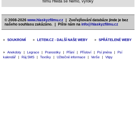
filmu Hledá se Nemo, výroky
© 2008-2026
www.hlaskyzfilmu.cz
|
Zveřejňování databáze jinde je bez
našeho souhlasu zakázáno.
|
Pište nám na
info@hlaskyzfilmu.cz
»
SOUKROMÍ
»
LETEM.CZ - DALŠÍ NAŠE WEBY
»
SPŘÁTELENÉ WEBY
»
Anekdoty
|
Legrace
|
Pranostiky
|
Přání
|
Přísloví
|
Psí jména
|
Psí
kalendář
|
Ráj SMS
|
Textíky
|
Užitečné informace
|
Verše
|
Vtipy