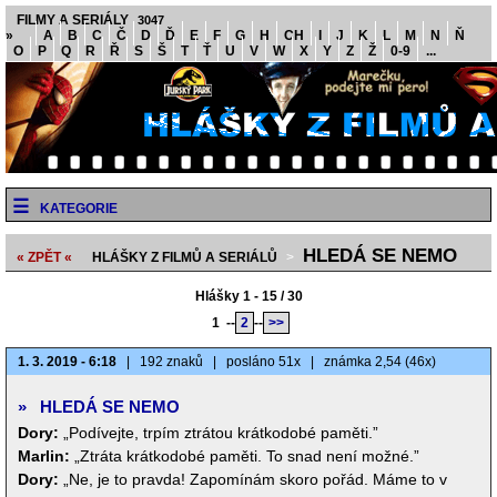
FILMY A SERIÁLY
3047
»
A
B
C
Č
D
Ď
E
F
G
H
CH
I
J
K
L
M
N
Ň
O
P
Q
R
Ř
S
Š
T
Ť
U
V
W
X
Y
Z
Ž
0-9
...
KATEGORIE
HLEDÁ SE NEMO
« ZPĚT «
HLÁŠKY Z FILMŮ A SERIÁLŮ
>
Hlášky 1 - 15 / 30
1
--
2
--
>>
1. 3. 2019 - 6:18
|
192 znaků
|
posláno 51x
|
známka 2,54 (46x)
»
HLEDÁ SE NEMO
Dory:
„Podívejte, trpím ztrátou krátkodobé paměti.”
Marlin:
„Ztráta krátkodobé paměti. To snad není možné.”
Dory:
„Ne, je to pravda! Zapomínám skoro pořád. Máme to v