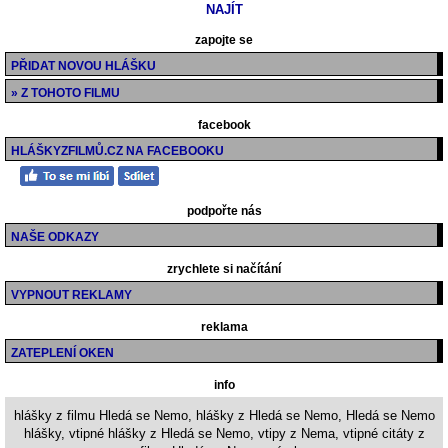
zapojte se
PŘIDAT NOVOU HLÁŠKU
» Z TOHOTO FILMU
facebook
HLÁŠKYZFILMŮ.CZ NA FACEBOOKU
podpořte nás
NAŠE ODKAZY
zrychlete si načítání
VYPNOUT REKLAMY
reklama
ZATEPLENÍ OKEN
info
hlášky z filmu Hledá se Nemo, hlášky z Hledá se Nemo, Hledá se Nemo
hlášky, vtipné hlášky z Hledá se Nemo, vtipy z Nema, vtipné citáty z