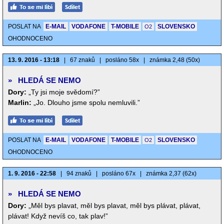
POSLAT NA
E-MAIL
VODAFONE
T-MOBILE
SLOVENSKO
O2
OHODNOCENO
13. 9. 2016 - 13:18
|
67 znaků
|
posláno 58x
|
známka 2,48 (50x)
»
HLEDÁ SE NEMO
Dory:
„Ty jsi moje svědomí?”
Marlin:
„Jo. Dlouho jsme spolu nemluvili.”
POSLAT NA
E-MAIL
VODAFONE
T-MOBILE
SLOVENSKO
O2
OHODNOCENO
1. 9. 2016 - 22:58
|
94 znaků
|
posláno 67x
|
známka 2,37 (62x)
»
HLEDÁ SE NEMO
Dory:
„Měl bys plavat, měl bys plavat, měl bys plávat, plávat,
plávat! Když nevíš co, tak plav!”