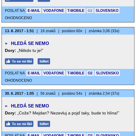
POSLAT NA
E-MAIL
VODAFONE
T-MOBILE
SLOVENSKO
O2
OHODNOCENO
13. 8. 2017 - 1:51
|
18 znaků
|
posláno 60x
|
známka 3,06 (33x)
»
HLEDÁ SE NEMO
Dory:
„Někdo tu je!”
POSLAT NA
E-MAIL
VODAFONE
T-MOBILE
O2
SLOVENSKO
OHODNOCENO
30. 6. 2017 - 1:05
|
56 znaků
|
posláno 54x
|
známka 2,54 (37x)
»
HLEDÁ SE NEMO
Dory:
„Cože? Mejdan? Nezevluj a pojď taky, bude to hlína!”
POSLAT NA
E-MAIL
VODAFONE
T-MOBILE
O2
SLOVENSKO