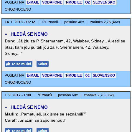
POSLAT NA
E-MAIL
VODAFONE
T-MOBILE
O2
SLOVENSKO
OHODNOCENO
14. 1. 2018 - 16:32
|
130 znaků
|
posláno 46x
|
známka 2,76 (46x)
»
HLEDÁ SE NEMO
Dory:
„Já jdu za P. Shermanem, 42, Walabey, Sidney... A jestli se
ptáš, kam jdu já, tak jdu za P. Shermanem, 42, Walabey,
Sidney...”
POSLAT NA
E-MAIL
VODAFONE
T-MOBILE
SLOVENSKO
O2
OHODNOCENO
1. 9. 2017 - 1:08
|
70 znaků
|
posláno 60x
|
známka 2,78 (36x)
»
HLEDÁ SE NEMO
Marlin:
„Pamatuješ, jak jsme se seznámili?”
Coral:
„Snažím se zapomenout!”