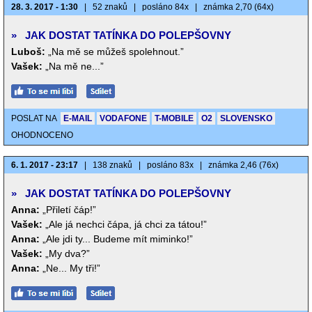
28. 3. 2017 - 1:30
|
52 znaků
|
posláno 84x
|
známka 2,70 (64x)
»
JAK DOSTAT TATÍNKA DO POLEPŠOVNY
Luboš:
„Na mě se můžeš spolehnout.”
Vašek:
„Na mě ne...”
POSLAT NA
E-MAIL
VODAFONE
T-MOBILE
O2
SLOVENSKO
OHODNOCENO
6. 1. 2017 - 23:17
|
138 znaků
|
posláno 83x
|
známka 2,46 (76x)
»
JAK DOSTAT TATÍNKA DO POLEPŠOVNY
Anna:
„Přiletí čáp!”
Vašek:
„Ale já nechci čápa, já chci za tátou!”
Anna:
„Ale jdi ty... Budeme mít miminko!”
Vašek:
„My dva?”
Anna:
„Ne... My tři!”