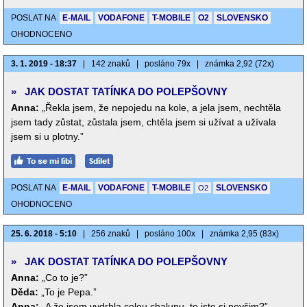
POSLAT NA
E-MAIL
VODAFONE
T-MOBILE
O2
SLOVENSKO
OHODNOCENO
3. 1. 2019 - 18:37
|
142 znaků
|
posláno 79x
|
známka 2,92 (72x)
»
JAK DOSTAT TATÍNKA DO POLEPŠOVNY
Anna:
„Řekla jsem, že nepojedu na kole, a jela jsem, nechtěla
jsem tady zůstat, zůstala jsem, chtěla jsem si užívat a užívala
jsem si u plotny.”
POSLAT NA
E-MAIL
VODAFONE
T-MOBILE
SLOVENSKO
O2
OHODNOCENO
25. 6. 2018 - 5:10
|
256 znaků
|
posláno 100x
|
známka 2,95 (83x)
»
JAK DOSTAT TATÍNKA DO POLEPŠOVNY
Anna:
„Co to je?”
Děda:
„To je Pepa.”
Anna:
„A že jsem vydrhla celou chalupu, to jste si nevšim?”