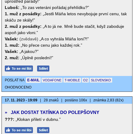
uprostřed parády!”
Luboš:
„To zas veteráni pořádaj přehlídku?”
1. muž z posádky:
„Jestli Máňa letos nevybojuje první cenu, tak
skáču ze skály!”
2. muž z posádky:
„A to já ne. Mně bude stačit, když zaboduje
aspoň jako vloni.”
Vašek:
(zvědavě)
„A co vyhrála Máňa loni?!”
1. muž:
„No přece cenu jako každej rok.”
Vašek:
„A jakou?”
2. muž:
„Úplně poslední!”
POSLAT NA
E-MAIL
VODAFONE
T-MOBILE
O2
SLOVENSKO
OHODNOCENO
17. 11. 2023 - 19:09
|
28 znaků
|
posláno 106x
|
známka 2,83 (82x)
»
JAK DOSTAT TATÍNKA DO POLEPŠOVNY
???:
„Klokan přiletí v dubnu.”