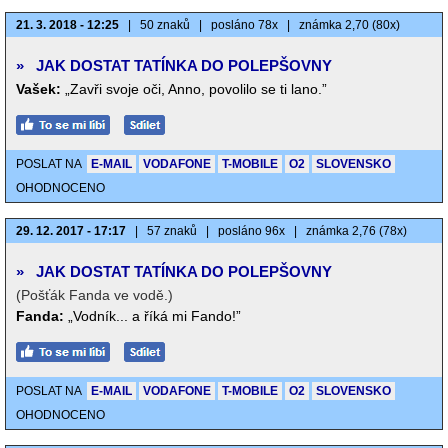
21. 3. 2018 - 12:25
|
50 znaků
|
posláno 78x
|
známka 2,70 (80x)
»
JAK DOSTAT TATÍNKA DO POLEPŠOVNY
Vašek:
„Zavři svoje oči, Anno, povolilo se ti lano.”
POSLAT NA
E-MAIL
VODAFONE
T-MOBILE
O2
SLOVENSKO
OHODNOCENO
29. 12. 2017 - 17:17
|
57 znaků
|
posláno 96x
|
známka 2,76 (78x)
»
JAK DOSTAT TATÍNKA DO POLEPŠOVNY
(Pošťák Fanda ve vodě.)
Fanda:
„Vodník... a říká mi Fando!”
POSLAT NA
E-MAIL
VODAFONE
T-MOBILE
O2
SLOVENSKO
OHODNOCENO