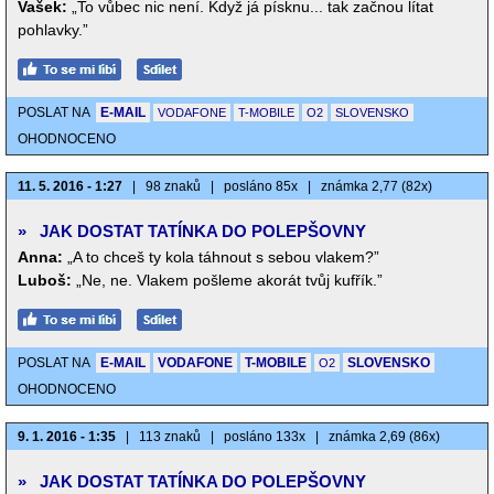
Vašek:
„To vůbec nic není. Když já písknu... tak začnou lítat
pohlavky.”
POSLAT NA
E-MAIL
VODAFONE
T-MOBILE
O2
SLOVENSKO
OHODNOCENO
11. 5. 2016 - 1:27
|
98 znaků
|
posláno 85x
|
známka 2,77 (82x)
»
JAK DOSTAT TATÍNKA DO POLEPŠOVNY
Anna:
„A to chceš ty kola táhnout s sebou vlakem?”
Luboš:
„Ne, ne. Vlakem pošleme akorát tvůj kufřík.”
POSLAT NA
E-MAIL
VODAFONE
T-MOBILE
SLOVENSKO
O2
OHODNOCENO
9. 1. 2016 - 1:35
|
113 znaků
|
posláno 133x
|
známka 2,69 (86x)
»
JAK DOSTAT TATÍNKA DO POLEPŠOVNY