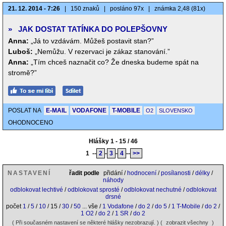
21. 12. 2014 - 7:26
|
150 znaků
|
posláno 97x
|
známka 2,48 (81x)
»
JAK DOSTAT TATÍNKA DO POLEPŠOVNY
Anna:
„Já to vzdávám. Můžeš postavit stan?”
Luboš:
„Nemůžu. V rezervaci je zákaz stanování.”
Anna:
„Tím chceš naznačit co? Že dneska budeme spát na
stromě?”
POSLAT NA
E-MAIL
VODAFONE
T-MOBILE
O2
SLOVENSKO
OHODNOCENO
Hlášky 1 - 15 / 46
1
--
2
-
3
-
4
--
>>
NASTAVENÍ
řadit podle
přidání /
hodnocení
/
posílanosti
/
délky
/
náhody
odblokovat lechtivé
/
odblokovat sprosté
/
odblokovat nechutné
/
odblokovat
drsné
počet
1
/
5
/
10
/ 15 /
30
/
50
... vše /
1 Vodafone
/
do 2
/
do 5
/
1 T-Mobile
/
do 2
/
1 O2
/
do 2
/
1 SR
/
do 2
( Při současném nastavení se některé hlášky nezobrazují. ) (
zobrazit všechny
)