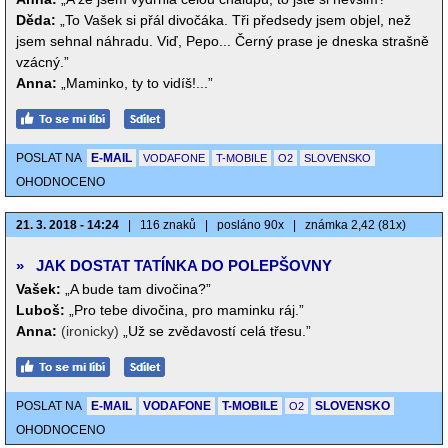
Děda:
„To Vašek si přál divočáka. Tři předsedy jsem objel, než
jsem sehnal náhradu. Viď, Pepo... Černý prase je dneska strašně
vzácný.”
Anna:
„Maminko, ty to vidíš!...”
POSLAT NA
E-MAIL
VODAFONE
T-MOBILE
O2
SLOVENSKO
OHODNOCENO
21. 3. 2018 - 14:24
|
116 znaků
|
posláno 90x
|
známka 2,42 (81x)
»
JAK DOSTAT TATÍNKA DO POLEPŠOVNY
Vašek:
„A bude tam divočina?”
Luboš:
„Pro tebe divočina, pro maminku ráj.”
Anna:
(ironicky)
„Už se zvědavostí celá třesu.”
POSLAT NA
E-MAIL
VODAFONE
T-MOBILE
SLOVENSKO
O2
OHODNOCENO