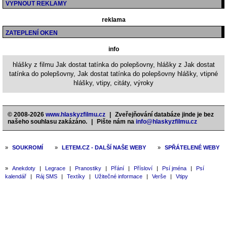
VYPNOUT REKLAMY
reklama
ZATEPLENÍ OKEN
info
hlášky z filmu Jak dostat tatínka do polepšovny, hlášky z Jak dostat
tatínka do polepšovny, Jak dostat tatínka do polepšovny hlášky, vtipné
hlášky, vtipy, citáty, výroky
© 2008-2026
www.hlaskyzfilmu.cz
|
Zveřejňování databáze jinde je bez
našeho souhlasu zakázáno.
|
Pište nám na
info@hlaskyzfilmu.cz
»
SOUKROMÍ
»
LETEM.CZ - DALŠÍ NAŠE WEBY
»
SPŘÁTELENÉ WEBY
»
Anekdoty
|
Legrace
|
Pranostiky
|
Přání
|
Přísloví
|
Psí jména
|
Psí
kalendář
|
Ráj SMS
|
Textíky
|
Užitečné informace
|
Verše
|
Vtipy