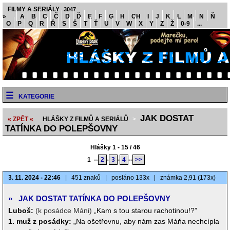
FILMY A SERIÁLY
3047
»
A
B
C
Č
D
Ď
E
F
G
H
CH
I
J
K
L
M
N
Ň
O
P
Q
R
Ř
S
Š
T
Ť
U
V
W
X
Y
Z
Ž
0-9
...
KATEGORIE
JAK DOSTAT
« ZPĚT «
HLÁŠKY Z FILMŮ A SERIÁLŮ
>
TATÍNKA DO POLEPŠOVNY
Hlášky 1 - 15 / 46
1
--
2
-
3
-
4
--
>>
3. 11. 2024 - 22:46
|
451 znaků
|
posláno 133x
|
známka 2,91 (173x)
»
JAK DOSTAT TATÍNKA DO POLEPŠOVNY
Luboš:
(k posádce Máni)
„Kam s tou starou rachotinou!?”
1. muž z posádky:
„Na ošetřovnu, aby nám zas Máňa nechcípla