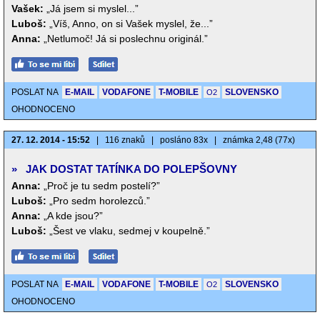
Vašek:
„Já jsem si myslel...”
Luboš:
„Víš, Anno, on si Vašek myslel, že...”
Anna:
„Netlumoč! Já si poslechnu originál.”
POSLAT NA
E-MAIL
VODAFONE
T-MOBILE
SLOVENSKO
O2
OHODNOCENO
27. 12. 2014 - 15:52
|
116 znaků
|
posláno 83x
|
známka 2,48 (77x)
»
JAK DOSTAT TATÍNKA DO POLEPŠOVNY
Anna:
„Proč je tu sedm postelí?”
Luboš:
„Pro sedm horolezců.”
Anna:
„A kde jsou?”
Luboš:
„Šest ve vlaku, sedmej v koupelně.”
POSLAT NA
E-MAIL
VODAFONE
T-MOBILE
SLOVENSKO
O2
OHODNOCENO