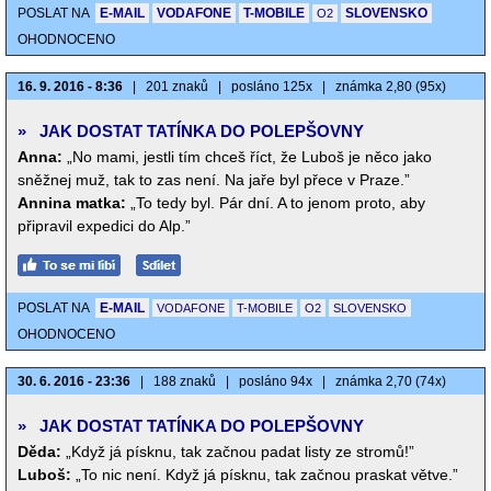
POSLAT NA
E-MAIL
VODAFONE
T-MOBILE
SLOVENSKO
O2
OHODNOCENO
16. 9. 2016 - 8:36
|
201 znaků
|
posláno 125x
|
známka 2,80 (95x)
»
JAK DOSTAT TATÍNKA DO POLEPŠOVNY
Anna:
„No mami, jestli tím chceš říct, že Luboš je něco jako
sněžnej muž, tak to zas není. Na jaře byl přece v Praze.”
Annina matka:
„To tedy byl. Pár dní. A to jenom proto, aby
připravil expedici do Alp.”
POSLAT NA
E-MAIL
VODAFONE
T-MOBILE
O2
SLOVENSKO
OHODNOCENO
30. 6. 2016 - 23:36
|
188 znaků
|
posláno 94x
|
známka 2,70 (74x)
»
JAK DOSTAT TATÍNKA DO POLEPŠOVNY
Děda:
„Když já písknu, tak začnou padat listy ze stromů!”
Luboš:
„To nic není. Když já písknu, tak začnou praskat větve.”