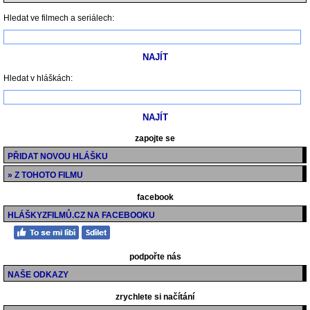
Hledat ve filmech a seriálech:
Hledat v hláškách:
zapojte se
PŘIDAT NOVOU HLÁŠKU
» Z TOHOTO FILMU
facebook
HLÁŠKYZFILMŮ.CZ NA FACEBOOKU
podpořte nás
NAŠE ODKAZY
zrychlete si načítání