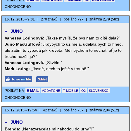
OHODNOCENO
16. 12. 2015 - 9:01
|
270 znaků
|
posláno 79x
|
známka 2,79 (58x)
»
JUNO
Vanessa Loringová:
„Takže myslíš, že bys nám to dítě dala?”
Juno MacGuffová:
„Kdybych to už měla, udělala bych to hned,
ale zatím to vypadá jak kreveta. Měli bychom to nechat, ať je to
trochu hezčí, jo?”
Vanessa Loringová:
„Skvěle.”
Mark Loring:
„Jasně, nech to ještě v troubě.”
POSLAT NA
E-MAIL
VODAFONE
T-MOBILE
O2
SLOVENSKO
OHODNOCENO
15. 12. 2015 - 19:54
|
42 znaků
|
posláno 73x
|
známka 2,84 (51x)
»
JUNO
Brenda:
„Nenazvracelas mi náhodou do urny?!”