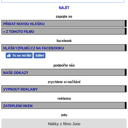
zapojte se
PŘIDAT NOVOU HLÁŠKU
» Z TOHOTO FILMU
facebook
HLÁŠKYZFILMŮ.CZ NA FACEBOOKU
podpořte nás
NAŠE ODKAZY
zrychlete si načítání
VYPNOUT REKLAMY
reklama
ZATEPLENÍ OKEN
info
hlášky z filmu Juno