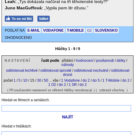
Leah:
„Tys dokázala načůrat na tři těhotenské testy?!”
Juno MacGuffová:
„Vypila jsem litr džusu.”
POSLAT NA
E-MAIL
VODAFONE
T-MOBILE
SLOVENSKO
O2
OHODNOCENO
Hlášky 1 - 9 / 9
NASTAVENÍ
řadit podle
přidání /
hodnocení
/
posílanosti
/
délky
/
náhody
odblokovat lechtivé
/
odblokovat sprosté
/
odblokovat nechutné
/
odblokovat
drsné
počet
1
/
5
/
10
/ 15 /
30
/
50
... vše /
1 Vodafone
/
do 2
/
do 5
/
1 T-Mobile
/
do 2
/
1 O2
/
do 2
/
1 SR
/
do 2
( Při současném nastavení se některé hlášky nezobrazují. ) (
zobrazit všechny
)
Hledat ve filmech a seriálech:
Hledat v hláškách: