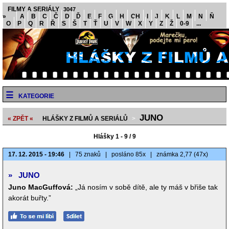
FILMY A SERIÁLY
3047
»
A
B
C
Č
D
Ď
E
F
G
H
CH
I
J
K
L
M
N
Ň
O
P
Q
R
Ř
S
Š
T
Ť
U
V
W
X
Y
Z
Ž
0-9
...
KATEGORIE
JUNO
« ZPĚT «
HLÁŠKY Z FILMŮ A SERIÁLŮ
>
Hlášky 1 - 9 / 9
17. 12. 2015 - 19:46
|
75 znaků
|
posláno 85x
|
známka 2,77 (47x)
»
JUNO
Juno MacGuffová:
„Já nosím v sobě dítě, ale ty máš v břiše tak
akorát buřty.”