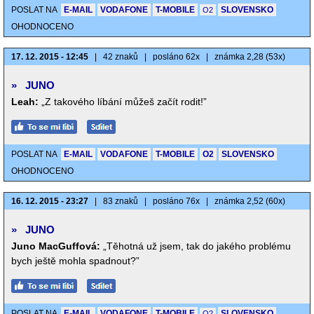
POSLAT NA
E-MAIL
VODAFONE
T-MOBILE
SLOVENSKO
O2
OHODNOCENO
17. 12. 2015 - 12:45
|
42 znaků
|
posláno 62x
|
známka 2,28 (53x)
»
JUNO
Leah:
„Z takového líbání můžeš začít rodit!”
POSLAT NA
E-MAIL
VODAFONE
T-MOBILE
O2
SLOVENSKO
OHODNOCENO
16. 12. 2015 - 23:27
|
83 znaků
|
posláno 76x
|
známka 2,52 (60x)
»
JUNO
Juno MacGuffová:
„Těhotná už jsem, tak do jakého problému
bych ještě mohla spadnout?”
POSLAT NA
E-MAIL
VODAFONE
T-MOBILE
SLOVENSKO
O2