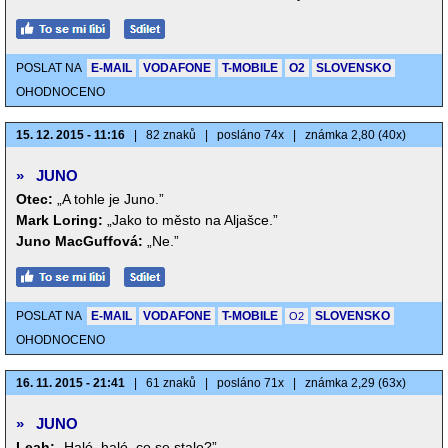
POSLAT NA
E-MAIL
VODAFONE
T-MOBILE
O2
SLOVENSKO
OHODNOCENO
15. 12. 2015 - 11:16
|
82 znaků
|
posláno 74x
|
známka 2,80 (40x)
»
JUNO
Otec:
„A tohle je Juno.”
Mark Loring:
„Jako to město na Aljašce.”
Juno MacGuffová:
„Ne.”
POSLAT NA
E-MAIL
VODAFONE
T-MOBILE
SLOVENSKO
O2
OHODNOCENO
16. 11. 2015 - 21:41
|
61 znaků
|
posláno 71x
|
známka 2,29 (63x)
»
JUNO
Leah:
„Haló, haló, co se stalo?”