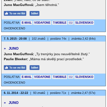
Juno MacGuffová:
„Jsem těhotná.”
POSLAT NA
E-MAIL
VODAFONE
T-MOBILE
SLOVENSKO
O2
OHODNOCENO
7. 5. 2015 - 20:08
|
102 znaků
|
posláno 74x
|
známka 2,42 (64x)
»
JUNO
Juno MacGuffová:
„Ty trenýrky jsou neuvěřitelně žlutý.”
Paulie Bleeker:
„Máma má skvělý prací prostředek.”
POSLAT NA
E-MAIL
VODAFONE
T-MOBILE
SLOVENSKO
O2
OHODNOCENO
6. 11. 2014 - 22:22
|
93 znaků
|
posláno 71x
|
známka 2,47 (57x)
»
JUNO