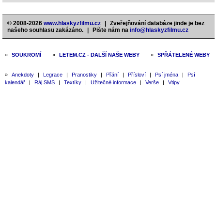
© 2008-2026
www.hlaskyzfilmu.cz
|
Zveřejňování databáze jinde je bez
našeho souhlasu zakázáno.
|
Pište nám na
info@hlaskyzfilmu.cz
»
SOUKROMÍ
»
LETEM.CZ - DALŠÍ NAŠE WEBY
»
SPŘÁTELENÉ WEBY
»
Anekdoty
|
Legrace
|
Pranostiky
|
Přání
|
Přísloví
|
Psí jména
|
Psí
kalendář
|
Ráj SMS
|
Textíky
|
Užitečné informace
|
Verše
|
Vtipy