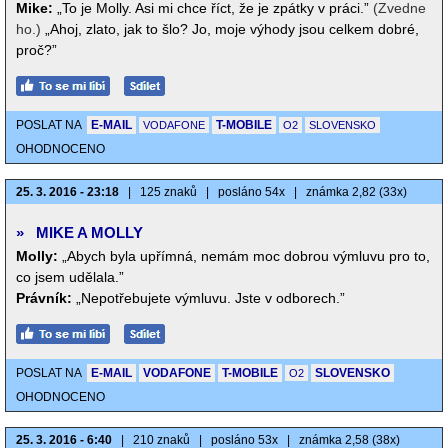
Mike:
„To je Molly. Asi mi chce říct, že je zpátky v práci.”
(Zvedne
ho.)
„Ahoj, zlato, jak to šlo? Jo, moje výhody jsou celkem dobré,
proč?”
POSLAT NA
E-MAIL
T-MOBILE
VODAFONE
O2
SLOVENSKO
OHODNOCENO
25. 3. 2016 - 23:18
|
125 znaků
|
posláno 54x
|
známka 2,82 (33x)
»
MIKE A MOLLY
Molly:
„Abych byla upřímná, nemám moc dobrou výmluvu pro to,
co jsem udělala.”
Právník:
„Nepotřebujete výmluvu. Jste v odborech.”
POSLAT NA
E-MAIL
VODAFONE
T-MOBILE
SLOVENSKO
O2
OHODNOCENO
25. 3. 2016 - 6:40
|
210 znaků
|
posláno 53x
|
známka 2,58 (38x)