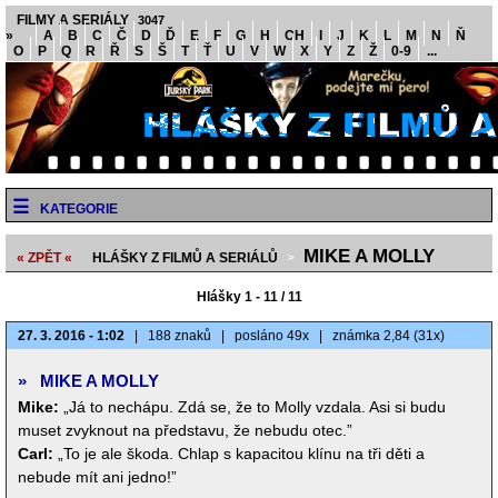
FILMY A SERIÁLY
3047
»
A
B
C
Č
D
Ď
E
F
G
H
CH
I
J
K
L
M
N
Ň
O
P
Q
R
Ř
S
Š
T
Ť
U
V
W
X
Y
Z
Ž
0-9
...
KATEGORIE
MIKE A MOLLY
« ZPĚT «
HLÁŠKY Z FILMŮ A SERIÁLŮ
>
Hlášky 1 - 11 / 11
27. 3. 2016 - 1:02
|
188 znaků
|
posláno 49x
|
známka 2,84 (31x)
»
MIKE A MOLLY
Mike:
„Já to nechápu. Zdá se, že to Molly vzdala. Asi si budu
muset zvyknout na představu, že nebudu otec.”
Carl:
„To je ale škoda. Chlap s kapacitou klínu na tři děti a
nebude mít ani jedno!”