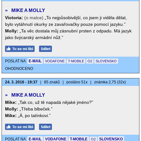
»
MIKE A MOLLY
Victoria:
(o matce)
„To nejpůsobivější, co jsem ji viděla dělat,
bylo vytáhnutí okurky ze zavařovačky pouze pomocí jazyku.”
Molly:
„Ta věc dostala můj zásnubní prsten z odpadu. Má jazyk
jako švýcarský armádní nůž.”
POSLAT NA
E-MAIL
VODAFONE
T-MOBILE
O2
SLOVENSKO
OHODNOCENO
24. 3. 2016 - 19:37
|
85 znaků
|
posláno 51x
|
známka 2,75 (32x)
»
MIKE A MOLLY
Mike:
„Tak co, už tě napadá nějaké jméno?”
Molly:
„Třeba blbeček.”
Mike:
„Á, po tatínkovi.”
POSLAT NA
E-MAIL
VODAFONE
T-MOBILE
SLOVENSKO
O2