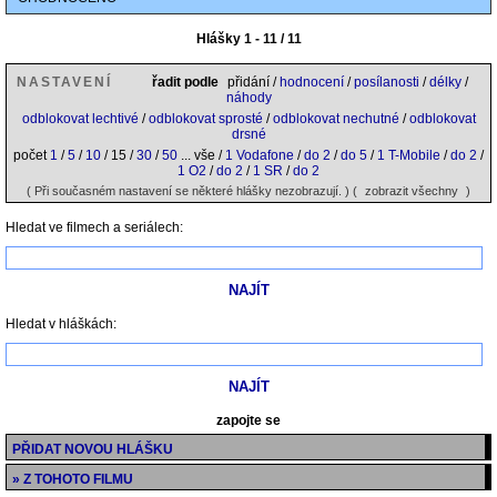
Hlášky 1 - 11 / 11
NASTAVENÍ
řadit podle
přidání /
hodnocení
/
posílanosti
/
délky
/
náhody
odblokovat lechtivé
/
odblokovat sprosté
/
odblokovat nechutné
/
odblokovat
drsné
počet
1
/
5
/
10
/ 15 /
30
/
50
... vše /
1 Vodafone
/
do 2
/
do 5
/
1 T-Mobile
/
do 2
/
1 O2
/
do 2
/
1 SR
/
do 2
( Při současném nastavení se některé hlášky nezobrazují. ) (
zobrazit všechny
)
Hledat ve filmech a seriálech:
Hledat v hláškách:
zapojte se
PŘIDAT NOVOU HLÁŠKU
» Z TOHOTO FILMU