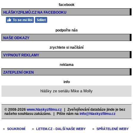
facebook
HLÁŠKYZFILMŮ.CZ NA FACEBOOKU
podpořte nás
NAŠE ODKAZY
zrychlete si načítání
VYPNOUT REKLAMY
reklama
ZATEPLENÍ OKEN
info
hlášky ze seriálu Mike a Molly
© 2008-2026
www.hlaskyzfilmu.cz
|
Zveřejňování databáze jinde je bez
našeho souhlasu zakázáno.
|
Pište nám na
info@hlaskyzfilmu.cz
»
SOUKROMÍ
»
LETEM.CZ - DALŠÍ NAŠE WEBY
»
SPŘÁTELENÉ WEBY