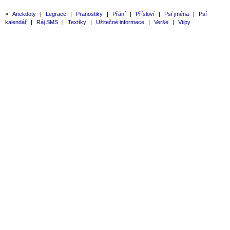
»
Anekdoty
|
Legrace
|
Pranostiky
|
Přání
|
Přísloví
|
Psí jména
|
Psí
kalendář
|
Ráj SMS
|
Textíky
|
Užitečné informace
|
Verše
|
Vtipy