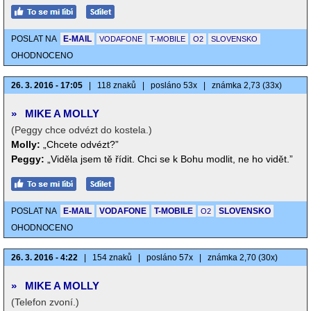
POSLAT NA
E-MAIL
VODAFONE
T-MOBILE
O2
SLOVENSKO
OHODNOCENO
26. 3. 2016 - 17:05
|
118 znaků
|
posláno 53x
|
známka 2,73 (33x)
»
MIKE A MOLLY
(Peggy chce odvézt do kostela.)
Molly:
„Chcete odvézt?”
Peggy:
„Viděla jsem tě řídit. Chci se k Bohu modlit, ne ho vidět.”
POSLAT NA
E-MAIL
VODAFONE
T-MOBILE
SLOVENSKO
O2
OHODNOCENO
26. 3. 2016 - 4:22
|
154 znaků
|
posláno 57x
|
známka 2,70 (30x)
»
MIKE A MOLLY
(Telefon zvoní.)