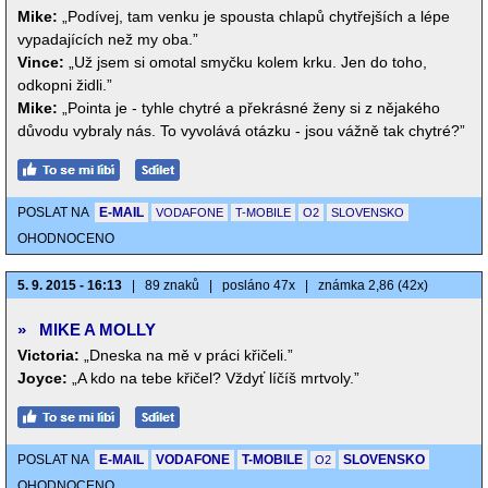
Mike:
„Podívej, tam venku je spousta chlapů chytřejších a lépe
vypadajících než my oba.”
Vince:
„Už jsem si omotal smyčku kolem krku. Jen do toho,
odkopni židli.”
Mike:
„Pointa je - tyhle chytré a překrásné ženy si z nějakého
důvodu vybraly nás. To vyvolává otázku - jsou vážně tak chytré?”
POSLAT NA
E-MAIL
VODAFONE
T-MOBILE
O2
SLOVENSKO
OHODNOCENO
5. 9. 2015 - 16:13
|
89 znaků
|
posláno 47x
|
známka 2,86 (42x)
»
MIKE A MOLLY
Victoria:
„Dneska na mě v práci křičeli.”
Joyce:
„A kdo na tebe křičel? Vždyť líčíš mrtvoly.”
POSLAT NA
E-MAIL
VODAFONE
T-MOBILE
SLOVENSKO
O2
OHODNOCENO