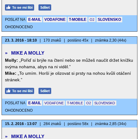
POSLAT NA
E-MAIL
VODAFONE
T-MOBILE
SLOVENSKO
O2
OHODNOCENO
23. 3. 2016 - 18:10
|
170 znaků
|
posláno 45x
|
známka 2,30 (44x)
»
MIKE A MOLLY
Molly:
„Pořiď si brýle na čtení nebo se můžeš naučit držet knížku
svýma nohama, abys na ni viděl.”
Mike:
„To umím. Horší je olizovat si prsty na nohou kvůli otáčení
stránek.”
POSLAT NA
E-MAIL
VODAFONE
T-MOBILE
O2
SLOVENSKO
OHODNOCENO
15. 2. 2016 - 13:07
|
284 znaků
|
posláno 58x
|
známka 2,85 (34x)
»
MIKE A MOLLY