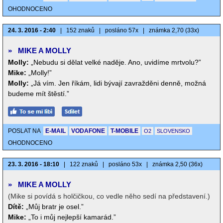
OHODNOCENO
24. 3. 2016 - 2:40
|
152 znaků
|
posláno 57x
|
známka 2,70 (33x)
»
MIKE A MOLLY
Molly:
„Nebudu si dělat velké naděje. Ano, uvidíme mrtvolu?”
Mike:
„Molly!”
Molly:
„Já vím. Jen říkám, lidi bývají zavražděni denně, možná
budeme mít štěstí.”
POSLAT NA
E-MAIL
VODAFONE
T-MOBILE
O2
SLOVENSKO
OHODNOCENO
23. 3. 2016 - 18:10
|
122 znaků
|
posláno 53x
|
známka 2,50 (36x)
»
MIKE A MOLLY
(Mike si povídá s holčičkou, co vedle něho sedí na představení.)
Dítě:
„Můj bratr je osel.”
Mike:
„To i můj nejlepší kamarád.”