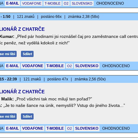
NA
E-MAIL
OHODNOCENO
VODAFONE
T-MOBILE
O2
SLOVENSKO
 - 1:50
|
121 znaků
|
posláno 66x
|
známka 2,38 (58x)
LIONÁŘ Z CHATRČE
Kumar:
„Před pár hodinami jsi roznášel čaj pro zaměstnance call centr
c peněz, než vydělá kdokoli z nich!”
NA
E-MAIL
VODAFONE
T-MOBILE
SLOVENSKO
OHODNOCENO
O2
15 - 22:39
|
121 znaků
|
posláno 47x
|
známka 2,56 (50x)
LIONÁŘ Z CHATRČE
 Malik:
„Proč všichni tak moc milují ten pořad?”
a:
„Je to naše šance na únik, nemyslíš? Vstup do jiného života...”
NA
E-MAIL
VODAFONE
T-MOBILE
SLOVENSKO
OHODNOCENO
O2