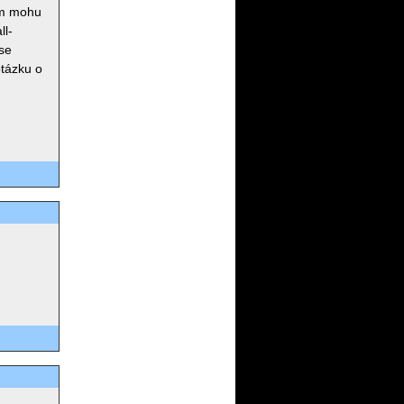
mím mohu
ll-
pse
otázku o