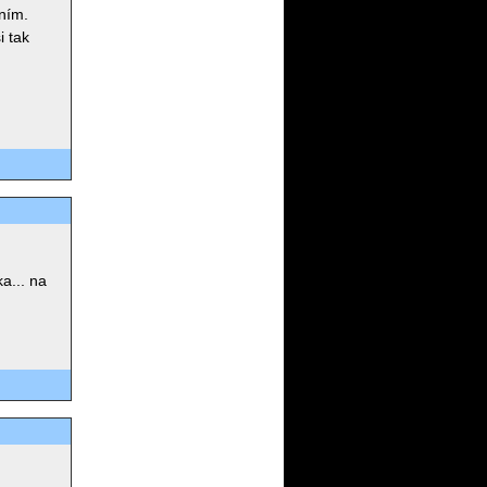
áním.
i tak
ka... na