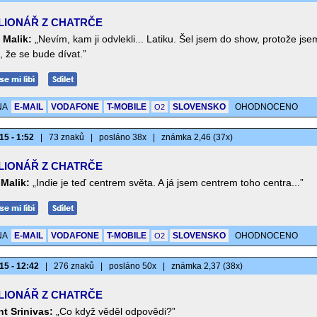
LIONÁŘ Z CHATRČE
 Malik:
„Nevím, kam ji odvlekli... Latiku. Šel jsem do show, protože jse
, že se bude dívat.”
NA
E-MAIL
VODAFONE
T-MOBILE
SLOVENSKO
OHODNOCENO
O2
15 - 1:52
|
73 znaků
|
posláno 38x
|
známka 2,46 (37x)
LIONÁŘ Z CHATRČE
 Malik:
„Indie je teď centrem světa. A já jsem centrem toho centra...”
NA
E-MAIL
VODAFONE
T-MOBILE
SLOVENSKO
OHODNOCENO
O2
15 - 12:42
|
276 znaků
|
posláno 50x
|
známka 2,37 (38x)
LIONÁŘ Z CHATRČE
nt Srinivas:
„Co když věděl odpovědi?”