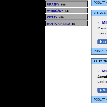
POSLAT 
URÁŽKY
599
VÝHRŮŽKY
545
9. 5. 2017
CITÁTY
499
»
MI
MOTTA A HESLA
89
Prem 
máš ví
POSLAT 
21. 12. 20
»
MI
Jamal
Latik
POSLAT 