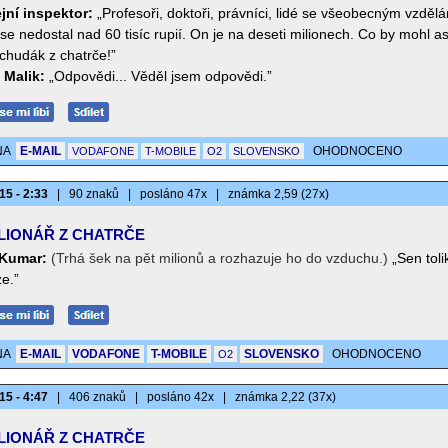
jní inspektor:
„Profesoři, doktoři, právníci, lidé se všeobecným vzděl
se nedostal nad 60 tisíc rupií. On je na deseti milionech. Co by mohl as
chudák z chatrče!”
 Malik:
„Odpovědi... Věděl jsem odpovědi.”
NA
E-MAIL
OHODNOCENO
VODAFONE
T-MOBILE
O2
SLOVENSKO
15 - 2:33
|
90 znaků
|
posláno 47x
|
známka 2,59 (27x)
LIONÁŘ Z CHATRČE
Kumar:
(Trhá šek na pět milionů a rozhazuje ho do vzduchu.)
„Sen toli
e.”
NA
E-MAIL
VODAFONE
T-MOBILE
SLOVENSKO
OHODNOCENO
O2
15 - 4:47
|
406 znaků
|
posláno 42x
|
známka 2,22 (37x)
LIONÁŘ Z CHATRČE