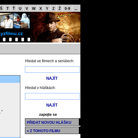
Š
T
Ť
U
V
W
X
Y
Z
Ž
0-9
...
Hledat ve filmech a seriálech:
Hledat v hláškách:
.”
zapojte se
PŘIDAT NOVOU HLÁŠKU
» Z TOHOTO FILMU