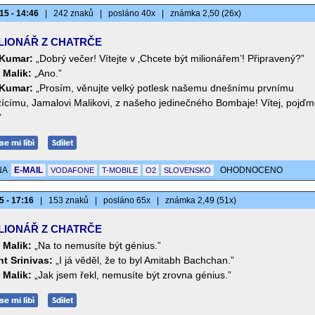
15 - 14:46
|
242 znaků
|
posláno 40x
|
známka 2,50 (26x)
LIONÁŘ Z CHATRČE
Kumar:
„Dobrý večer! Vítejte v ‚Chcete být milionářem’! Připravený?”
 Malik:
„Ano.”
Kumar:
„Prosím, věnujte velký potlesk našemu dnešnímu prvnímu
ícímu, Jamalovi Malikovi, z našeho jedinečného Bombaje! Vítej, pojďm
”
NA
E-MAIL
OHODNOCENO
VODAFONE
T-MOBILE
O2
SLOVENSKO
5 - 17:16
|
153 znaků
|
posláno 65x
|
známka 2,49 (51x)
LIONÁŘ Z CHATRČE
 Malik:
„Na to nemusíte být génius.”
nt Srinivas:
„I já věděl, že to byl Amitabh Bachchan.”
 Malik:
„Jak jsem řekl, nemusíte být zrovna génius.”