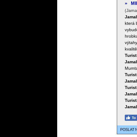
»
MI
(Jama
Jamal
která 
vybudo
hrobku
výtahy
kvalitě
Turist
Jamal
Mumta
Turist
Jamal
Turist
Jamal
Turist
Jamal
POSLAT 