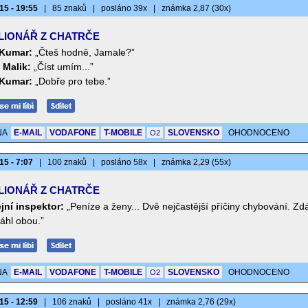
15 - 19:55
|
85 znaků
|
posláno 39x
|
známka 2,87 (30x)
LIONÁŘ Z CHATRČE
Kumar:
„Čteš hodně, Jamale?”
 Malik:
„Číst umím...”
Kumar:
„Dobře pro tebe.”
NA
E-MAIL
VODAFONE
T-MOBILE
SLOVENSKO
OHODNOCENO
O2
15 - 7:07
|
100 znaků
|
posláno 58x
|
známka 2,29 (55x)
LIONÁŘ Z CHATRČE
jní inspektor:
„Peníze a ženy... Dvě nejčastější příčiny chybování. Zd
sáhl obou.”
NA
E-MAIL
VODAFONE
T-MOBILE
SLOVENSKO
OHODNOCENO
O2
15 - 12:59
|
106 znaků
|
posláno 41x
|
známka 2,76 (29x)