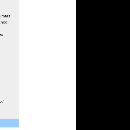
Mumtaz,
zhodl
í
bo
é
o.”