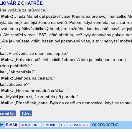
LIONÁŘ Z CHATRČE
l se vydává za průvodce.)
 Malik:
„Tádž Mahal dal postavit císař Khurrama pro svoji manželku 
byla tou nejkrásnější ženou na světě. Potom, když zemřela, se císař ro
vat tento pětihvězdičkový hotel, pro každého, kdo by chtěl navštívit jej
. Ale zemřel v roce 1587, ještě předtím, než byly dostavěny pokoje ne
. Ale jak můžete vidět, bazén byl postavený včas, a to v nejvyšší možn
.”
ka:
„V průvodci se o tom nic nepíše.”
 Malik:
„Průvodce píší líní indičtí žebráci. A toto je, milá paní a pane,
zino pohřebiště.”
ka:
„Jak zemřela?”
 Malik:
„Nehoda na cestách.”
ka:
„Skutečně?”
 Malik:
„Hrozná hromadná srážka...”
a:
„Myslel jsem si, že zemřela při porodu.”
 Malik:
„Přesně tak, pane. Byla na cestě do nemocnice, když se to stal
NA
E-MAIL
OHODNOCENO
VODAFONE
T-MOBILE
O2
SLOVENSKO