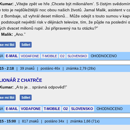
Kumar:
„Vítejte zpět ve hře ‚Chcete být milionářem’. S čistým svědo
že toto je nejdůležitější noc obou našich životů. Jamal Malik, asistent v ca
 z Bombaje, už vyhrál deset milionů... Může odejít s touto sumou v ka
podstoupit největší risk v dějinách televize, tím, že půjde na poslední 
ch dvacet milionů rupií. Jsi připravený na tu otázku?”
 Malik:
„Ano.”
NA
E-MAIL
OHODNOCENO
VODAFONE
T-MOBILE
O2
SLOVENSKO
15 - 2:18
|
39 znaků
|
posláno 46x
|
známka 2,79 (28x)
LIONÁŘ Z CHATRČE
Kumar:
„A to je... správná odpověď!”
NA
E-MAIL
VODAFONE
T-MOBILE
O2
SLOVENSKO
OHODNOCENO
15 - 15:00
|
817 znaků
|
posláno 34x
|
známka 1,66 (71x)