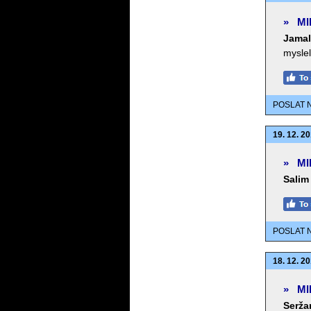
»
MI
Jamal
myslel
POSLAT 
19. 12. 20
»
MI
Salim
POSLAT 
18. 12. 20
»
MI
Serža