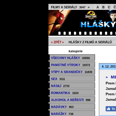
FILMY A SERIÁLY
»
A
B
C
Č
3047
« ZPĚT «
HLÁŠKY Z FILMŮ A SERIÁLŮ
kategorie
VŠECHNY HLÁŠKY
43050
PAMÁTNÉ VÝROKY
19372
4. 12. 201
VTIPY A SRANDIČKY
11839
»
MI
SEX
3111
Prem 
NÁSILÍ
2733
Jamal
ROMANTIKA
1624
Prem 
Jamal
ALKOHOL A NEŘESTI
998
NADÁVKY
903
NARÁŽKY
738