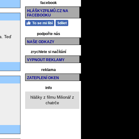
facebook
HLÁŠKYZFILMŮ.CZ NA
FACEBOOKU
podpořte nás
a. Teď
NAŠE ODKAZY
zrychlete si načítání
VYPNOUT REKLAMY
reklama
ZATEPLENÍ OKEN
info
hlášky z filmu Milionář z
chatrče