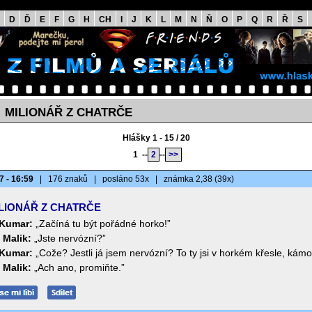
D
Ď
E
F
G
H
CH
I
J
K
L
M
N
Ň
O
P
Q
R
Ř
S
MILIONÁŘ Z CHATRČE
>
Hlášky 1 - 15 / 20
1
--
2
--
>>
7 - 16:59
|
176 znaků
|
posláno 53x
|
známka 2,38 (39x)
LIONÁŘ Z CHATRČE
Kumar:
„Začíná tu být pořádné horko!”
 Malik:
„Jste nervózní?”
Kumar:
„Cože? Jestli já jsem nervózní? To ty jsi v horkém křesle, kámo
 Malik:
„Ach ano, promiňte.”