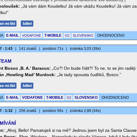
holoušek:
„Já vám dám Koudelku! Já vám ukážu Koudelku! Já vám za
lku!”
NA
E-MAIL
T-MOBILE
OHODNOCENO
VODAFONE
O2
SLOVENSKO
7 - 1:43
|
141 znaků
|
posláno 71x
|
známka 3,03 (39x)
TEAM
nt Bosco ‚B. A.’ Baracus:
„Co?! On bude řídit?! To ne, to se jim raděj
án ‚Howling Mad’ Murdock:
„Je tady spousta čudlíků, Bosco.”
NA
E-MAIL
VODAFONE
T-MOBILE
SLOVENSKO
OHODNOCENO
O2
7 - 1:32
|
256 znaků
|
posláno 56x
|
známka 2,88 (34x)
MÍVÁNÍ
n:
„Ahoj, Bello! Pamatuješ si na mě? Jednou jsem byl za Santa Clause
ie Swan:
„Ehm, Waylone... Naposledy tu slavila Vánoce, když jí byly čtyř