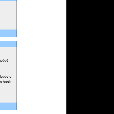
 půdě.
 bude o
s honit