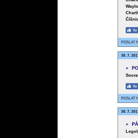
Waylo
Charl
Číšni
POSLAT 
30. 7. 201
»
PO
Socra
POSLAT 
30. 7. 201
»
PÁ
Legol