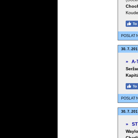
Choc
Koude
POSLAT 
30. 7. 201
»
A-
Serža
Kapit
POSLAT 
30. 7. 201
»
ST
Waylo
Charl