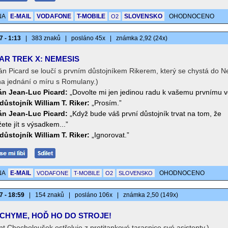
NA
E-MAIL
VODAFONE
T-MOBILE
SLOVENSKO
OHODNOCENO
O2
7 - 1:13
|
383 znaků
|
posláno 45x
|
známka 2,92 (24x)
AR TREK X: NEMESIS
án Picard se loučí s prvním důstojníkem Rikerem, který se chystá do Ne
a jednání o míru s Romulany.)
án Jean-Luc Picard:
„Dovolte mi jen jedinou radu k vašemu prvnímu v
důstojník William T. Riker:
„Prosím.”
án Jean-Luc Picard:
„Když bude váš první důstojník trvat na tom, že
te jít s výsadkem...”
důstojník William T. Riker:
„Ignorovat.”
NA
E-MAIL
OHODNOCENO
VODAFONE
T-MOBILE
O2
SLOVENSKO
7 - 18:59
|
154 znaků
|
posláno 106x
|
známka 2,50 (149x)
CHYME, HOĎ HO DO STROJE!
t Chocholoušek ostřeluje z protitankové tarasnice své asistenty.)