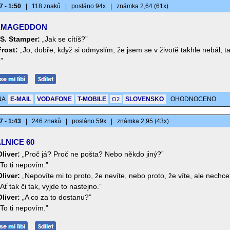
7 - 1:50
|
118 znaků
|
posláno 94x
|
známka 2,64 (61x)
MAGEDDON
 S. Stamper:
„Jak se cítíš?”
Frost:
„Jo, dobře, když si odmyslím, že jsem se v životě takhle nebál, t
”
NA
E-MAIL
VODAFONE
T-MOBILE
SLOVENSKO
OHODNOCENO
O2
7 - 1:43
|
246 znaků
|
posláno 59x
|
známka 2,95 (43x)
LNICE 60
liver:
„Proč já? Proč ne pošta? Nebo někdo jiný?”
„To ti nepovím.”
liver:
„Nepovíte mi to proto, že nevíte, nebo proto, že víte, ale nechce
„Ať tak či tak, vyjde to nastejno.”
liver:
„A co za to dostanu?”
„To ti nepovím.”