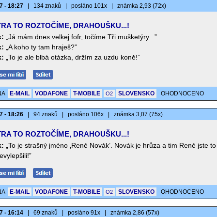
7 - 18:27
|
134 znaků
|
posláno 101x
|
známka 2,93 (72x)
TRA TO ROZTOČÍME, DRAHOUŠKU...!
:
„Já mám dnes velkej fofr, točíme Tři mušketýry...”
:
„A koho ty tam hraješ?”
:
„To je ale blbá otázka, držím za uzdu koně!”
NA
E-MAIL
VODAFONE
T-MOBILE
SLOVENSKO
OHODNOCENO
O2
7 - 18:26
|
94 znaků
|
posláno 106x
|
známka 3,07 (75x)
TRA TO ROZTOČÍME, DRAHOUŠKU...!
:
„To je strašný jméno ‚René Novák’. Novák je hrůza a tim René jste to
vylepšili!”
NA
E-MAIL
VODAFONE
T-MOBILE
SLOVENSKO
OHODNOCENO
O2
7 - 16:14
|
69 znaků
|
posláno 91x
|
známka 2,86 (57x)