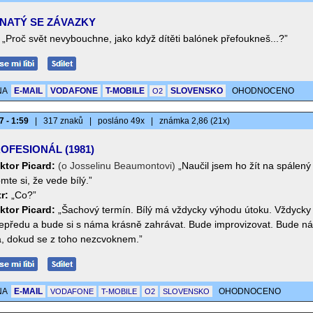
NATÝ SE ZÁVAZKY
„Proč svět nevybouchne, jako když dítěti balónek přefoukneš...?”
NA
E-MAIL
VODAFONE
T-MOBILE
SLOVENSKO
OHODNOCENO
O2
7 - 1:59
|
317 znaků
|
posláno 49x
|
známka 2,86 (21x)
OFESIONÁL (1981)
ktor Picard:
(o Josselinu Beaumontovi)
„Naučil jsem ho žít na spálený
te si, že vede bílý.”
r:
„Co?”
ktor Picard:
„Šachový termín. Bílý má vždycky výhodu útoku. Vždycky
epředu a bude si s náma krásně zahrávat. Bude improvizovat. Bude ná
a, dokud se z toho nezcvoknem.”
NA
E-MAIL
OHODNOCENO
VODAFONE
T-MOBILE
O2
SLOVENSKO