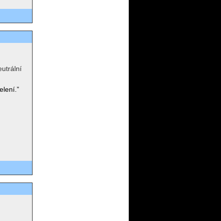
utrální
elení.”