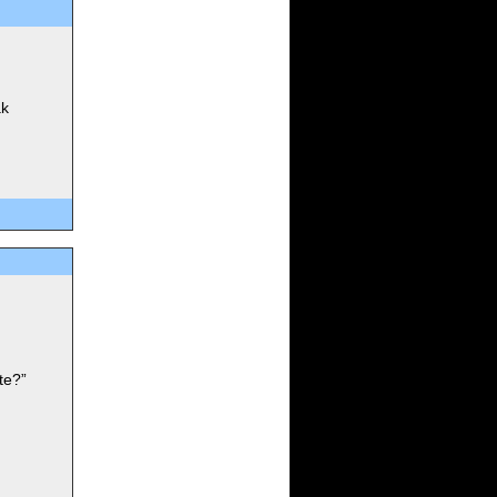
ak
te?”