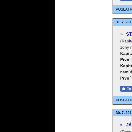
POSLAT 
31. 7. 201
»
ST
(Kapit
zóny n
Kapit
První 
Kapit
nemůže
První 
POSLAT 
30. 7. 201
»
JÁ
(Docen