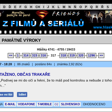
D
Ď
E
F
G
H
CH
I
J
K
L
M
N
Ň
O
P
Q
R
Ř
S
PAMÁTNÉ VÝROKY
>
Hlášky 4741 - 4755 / 19433
<<
--
1
--
314
-
315
-
316
--
317
--
318
-
319
-
320
--
1296
--
>>
7 - 18:28
|
86 znaků
|
posláno 84x
|
známka 2,92 (62x)
TAŽENO, OBČAS TRAKAŘE
„Podívej se mi do očí a řekni, že to máš pod kontrolou a nebude z toho
h...”
NA
E-MAIL
VODAFONE
T-MOBILE
SLOVENSKO
OHODNOCENO
O2