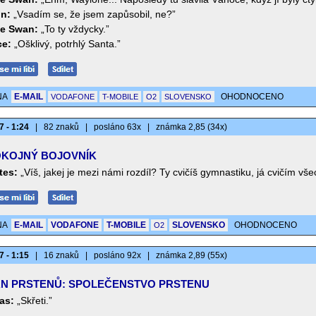
n:
„Vsadím se, že jsem zapůsobil, ne?”
ie Swan:
„To ty vždycky.”
ce:
„Ošklivý, potrhlý Santa.”
NA
E-MAIL
OHODNOCENO
VODAFONE
T-MOBILE
O2
SLOVENSKO
7 - 1:24
|
82 znaků
|
posláno 63x
|
známka 2,85 (34x)
KOJNÝ BOJOVNÍK
tes:
„Víš, jakej je mezi námi rozdíl? Ty cvičíš gymnastiku, já cvičím vš
NA
E-MAIL
VODAFONE
T-MOBILE
SLOVENSKO
OHODNOCENO
O2
7 - 1:15
|
16 znaků
|
posláno 92x
|
známka 2,89 (55x)
N PRSTENŮ: SPOLEČENSTVO PRSTENU
as:
„Skřeti.”