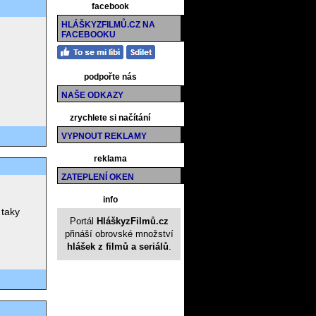
facebook
HLÁŠKYZFILMŮ.CZ NA
FACEBOOKU
podpořte nás
NAŠE ODKAZY
zrychlete si načítání
VYPNOUT REKLAMY
reklama
ZATEPLENÍ OKEN
info
 taky
Portál
HláškyzFilmů.cz
přináší obrovské množství
hlášek z filmů a seriálů
.