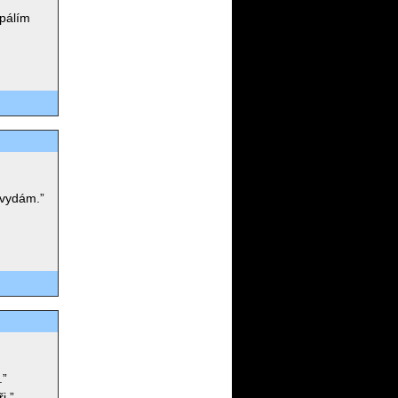
pálím
i vydám.”
.”
i.”