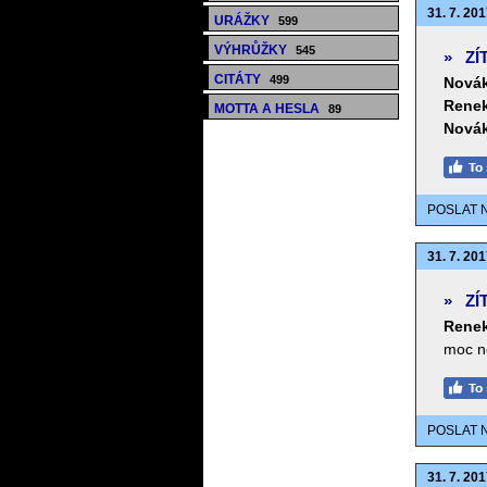
31. 7. 201
URÁŽKY
599
VÝHRŮŽKY
545
»
ZÍ
CITÁTY
499
Novák
Renek
MOTTA A HESLA
89
Novák
POSLAT 
31. 7. 201
»
ZÍ
Renek
moc ne
POSLAT 
31. 7. 201