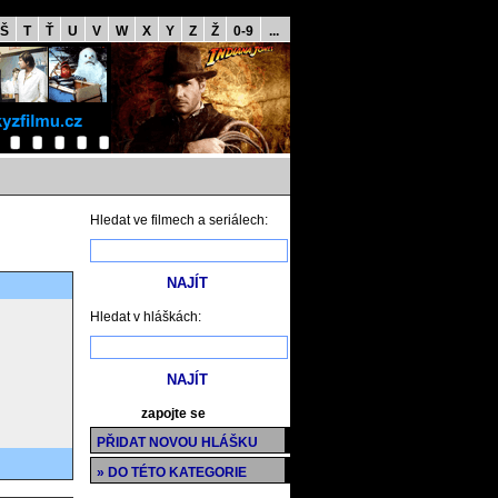
Š
T
Ť
U
V
W
X
Y
Z
Ž
0-9
...
Hledat ve filmech a seriálech:
Hledat v hláškách:
zapojte se
PŘIDAT NOVOU HLÁŠKU
» DO TÉTO KATEGORIE