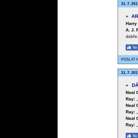
31. 7. 201
»
AR
Harry
A. J. 
dobře.
POSLAT 
31. 7. 201
»
DÁ
Neal O
Ray:
Neal O
Ray:
Neal O
Ray: