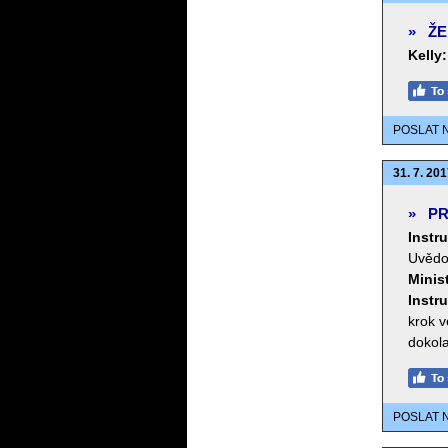
»
ŽE
Kelly:
POSLAT 
31. 7. 201
»
PR
Instru
Uvědom
Minist
Instru
krok v
dokol
POSLAT 