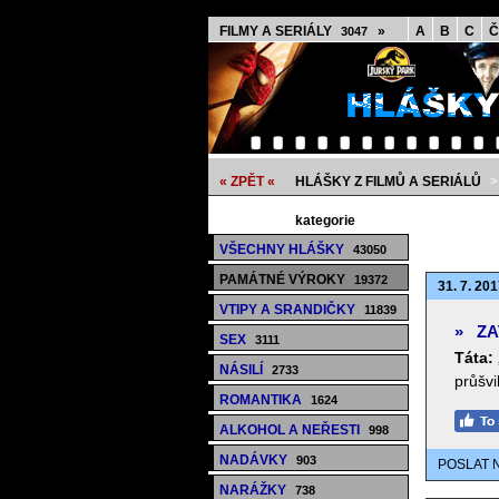
FILMY A SERIÁLY
»
A
B
C
Č
3047
« ZPĚT «
HLÁŠKY Z FILMŮ A SERIÁLŮ
kategorie
VŠECHNY HLÁŠKY
43050
PAMÁTNÉ VÝROKY
19372
31. 7. 201
VTIPY A SRANDIČKY
11839
»
ZA
SEX
3111
Táta:
NÁSILÍ
2733
průšvi
ROMANTIKA
1624
ALKOHOL A NEŘESTI
998
NADÁVKY
903
POSLAT 
NARÁŽKY
738