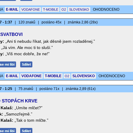
NA
E-MAIL
OHODNOCENO
VODAFONE
T-MOBILE
O2
SLOVENSKO
7 - 1:37
|
120 znaků
|
posláno 45x
|
známka 2,86 (28x)
SVATBOVI
y:
„Ani ti nebudu říkat, jak děsně jsem rozladěnej.”
„Já vím. Ale moc ti to sluší.”
y:
„Víš moc dobře, že ne!”
NA
E-MAIL
VODAFONE
T-MOBILE
SLOVENSKO
OHODNOCENO
O2
7 - 1:25
|
75 znaků
|
posláno 71x
|
známka 2,89 (61x)
 STOPÁCH KRVE
 Kalaš:
„Umíte mlčet?”
k:
„Samozřejmě.”
 Kalaš:
„Tak o tom mlčte.”