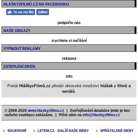
HLÁŠKYZFILMŮ.CZ NA FACEBOOKU
podpořte nás
NAŠE ODKAZY
zrychlete si načítání
VYPNOUT REKLAMY
reklama
ZATEPLENÍ OKEN
info
Portál
HláškyzFilmů.cz
přináší obrovské množství
hlášek z filmů a
seriálů
.
© 2008-2026
www.hlaskyzfilmu.cz
|
Zveřejňování databáze jinde je bez
našeho souhlasu zakázáno.
|
Pište nám na
info@hlaskyzfilmu.cz
»
SOUKROMÍ
»
LETEM.CZ - DALŠÍ NAŠE WEBY
»
SPŘÁTELENÉ WEBY