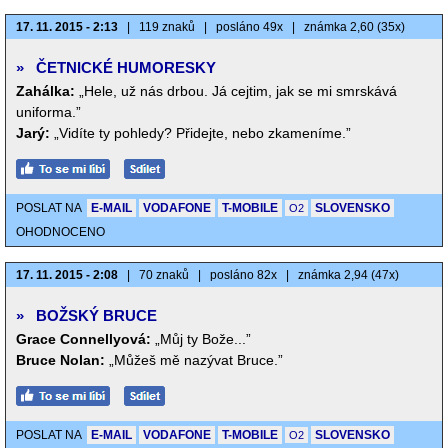
17. 11. 2015 - 2:13
|
119 znaků
|
posláno 49x
|
známka 2,60 (35x)
»
ČETNICKÉ HUMORESKY
Zahálka:
„Hele, už nás drbou. Já cejtim, jak se mi smrskává
uniforma.”
Jarý:
„Vidíte ty pohledy? Přidejte, nebo zkameníme.”
POSLAT NA
E-MAIL
VODAFONE
T-MOBILE
SLOVENSKO
O2
OHODNOCENO
17. 11. 2015 - 2:08
|
70 znaků
|
posláno 82x
|
známka 2,94 (47x)
»
BOŽSKÝ BRUCE
Grace Connellyová:
„Můj ty Bože...”
Bruce Nolan:
„Můžeš mě nazývat Bruce.”
POSLAT NA
E-MAIL
VODAFONE
T-MOBILE
SLOVENSKO
O2