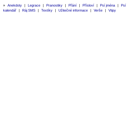
»
Anekdoty
|
Legrace
|
Pranostiky
|
Přání
|
Přísloví
|
Psí jména
|
Psí
kalendář
|
Ráj SMS
|
Textíky
|
Užitečné informace
|
Verše
|
Vtipy