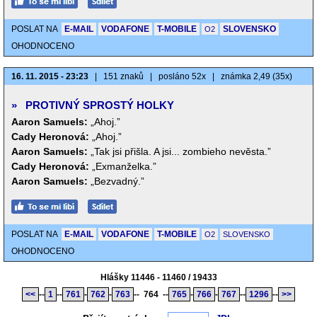
POSLAT NA
E-MAIL
VODAFONE
T-MOBILE
SLOVENSKO
O2
OHODNOCENO
16. 11. 2015 - 23:23
|
151 znaků
|
posláno 52x
|
známka 2,49 (35x)
»
PROTIVNÝ SPROSTÝ HOLKY
Aaron Samuels:
„Ahoj.”
Cady Heronová:
„Ahoj.”
Aaron Samuels:
„Tak jsi přišla. A jsi... zombieho nevěsta.”
Cady Heronová:
„Exmanželka.”
Aaron Samuels:
„Bezvadný.”
POSLAT NA
E-MAIL
VODAFONE
T-MOBILE
O2
SLOVENSKO
OHODNOCENO
Hlášky 11446 - 11460 / 19433
<<
--
1
--
761
-
762
-
763
--
764
--
765
-
766
-
767
--
1296
--
>>