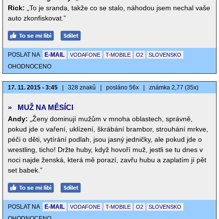
Rick:
„To je sranda, takže co se stalo, náhodou jsem nechal vaše
auto zkonfiskovat.”
POSLAT NA
E-MAIL
VODAFONE
T-MOBILE
O2
SLOVENSKO
OHODNOCENO
17. 11. 2015 - 3:45
|
328 znaků
|
posláno 56x
|
známka 2,77 (35x)
»
MUŽ NA MĚSÍCI
Andy:
„Ženy dominují mužům v mnoha oblastech, správně,
pokud jde o vaření, uklízení, škrábání brambor, strouhání mrkve,
péči o děti, vytírání podlah, jsou jasný jedničky, ale pokud jde o
wrestling, ticho! Držte huby, když hovoří muž, jestli se tu dnes v
noci najde ženská, která mě porazí, zavřu hubu a zaplatím jí pět
set babek.”
POSLAT NA
E-MAIL
VODAFONE
T-MOBILE
O2
SLOVENSKO
OHODNOCENO