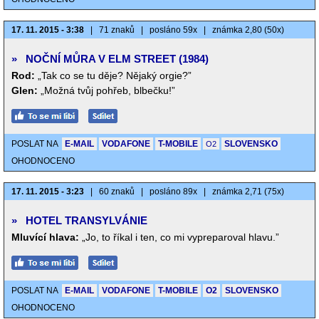
17. 11. 2015 - 3:38
|
71 znaků
|
posláno 59x
|
známka 2,80 (50x)
»
NOČNÍ MŮRA V ELM STREET (1984)
Rod:
„Tak co se tu děje? Nějaký orgie?”
Glen:
„Možná tvůj pohřeb, blbečku!”
POSLAT NA
E-MAIL
VODAFONE
T-MOBILE
SLOVENSKO
O2
OHODNOCENO
17. 11. 2015 - 3:23
|
60 znaků
|
posláno 89x
|
známka 2,71 (75x)
»
HOTEL TRANSYLVÁNIE
Mluvící hlava:
„Jo, to říkal i ten, co mi vypreparoval hlavu.”
POSLAT NA
E-MAIL
VODAFONE
T-MOBILE
O2
SLOVENSKO
OHODNOCENO