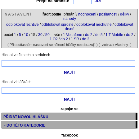
Přejít na stránku:
NASTAVENÍ
řadit podle
přidání /
hodnocení
/
posílanosti
/
délky
/
náhody
odblokovat lechtivé
/
odblokovat sprosté
/
odblokovat nechutné
/
odblokovat
drsné
počet
1
/
5
/
10
/ 15 /
30
/
50
... vše /
1 Vodafone
/
do 2
/
do 5
/
1 T-Mobile
/
do 2
/
1 O2
/
do 2
/
1 SR
/
do 2
( Při současném nastavení se některé hlášky nezobrazují. ) (
zobrazit všechny
)
Hledat ve filmech a seriálech:
Hledat v hláškách:
zapojte se
PŘIDAT NOVOU HLÁŠKU
» DO TÉTO KATEGORIE
facebook