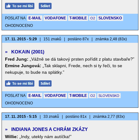
POSLAT NA
E-MAIL
VODAFONE
T-MOBILE
SLOVENSKO
O2
OHODNOCENO
17. 11. 2015 - 5:29
|
151 znaků
|
posláno 87x
|
známka 2,48 (83x)
»
KOKAIN (2001)
Fred Jung:
„Vážně se dá takový prsten pořídit z platu stavbaře?”
Ermine Jungová:
„Tak sklapni, Frede, nech si ty řeči, to se
nekupuje, to bude na splátky.”
POSLAT NA
E-MAIL
VODAFONE
T-MOBILE
O2
SLOVENSKO
OHODNOCENO
17. 11. 2015 - 5:15
|
33 znaků
|
posláno 81x
|
známka 2,77 (83x)
»
INDIANA JONES A CHRÁM ZKÁZY
Willie:
„Indy, utekly nám autíčka!”