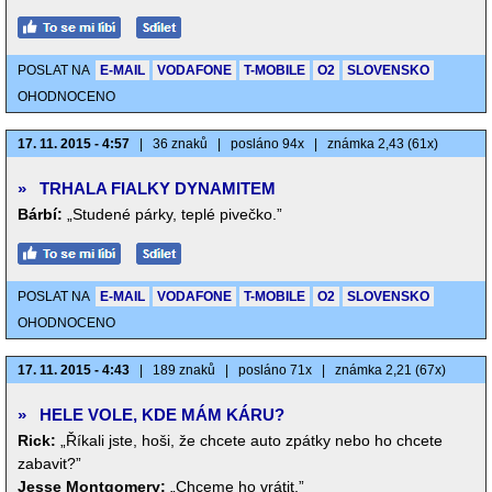
POSLAT NA
E-MAIL
VODAFONE
T-MOBILE
O2
SLOVENSKO
OHODNOCENO
17. 11. 2015 - 4:57
|
36 znaků
|
posláno 94x
|
známka 2,43 (61x)
»
TRHALA FIALKY DYNAMITEM
Bárbí:
„Studené párky, teplé pivečko.”
POSLAT NA
E-MAIL
VODAFONE
T-MOBILE
O2
SLOVENSKO
OHODNOCENO
17. 11. 2015 - 4:43
|
189 znaků
|
posláno 71x
|
známka 2,21 (67x)
»
HELE VOLE, KDE MÁM KÁRU?
Rick:
„Říkali jste, hoši, že chcete auto zpátky nebo ho chcete
zabavit?”
Jesse Montgomery:
„Chceme ho vrátit.”