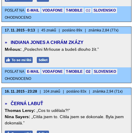
POSLAT NA
E-MAIL
VODAFONE
T-MOBILE
SLOVENSKO
O2
OHODNOCENO
17. 11. 2015 - 0:13
|
45 znaků
|
posláno 89x
|
známka 2,84 (77x)
»
INDIANA JONES A CHRÁM ZKÁZY
Mrňous:
„Poslechni Mrňouse a budeš dlouho žít.”
POSLAT NA
E-MAIL
VODAFONE
T-MOBILE
O2
SLOVENSKO
OHODNOCENO
16. 11. 2015 - 23:28
|
104 znaků
|
posláno 83x
|
známka 2,94 (71x)
»
ČERNÁ LABUŤ
Thomas Leroy:
„Cos to udělala?!”
Nina Sayers:
„Cítila jsem to. Cítila jsem se dokonale. Byla jsem
dokonalá.”