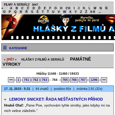
FILMY A SERIÁLY
3047
»
A
B
C
Č
D
Ď
E
F
G
H
CH
I
J
K
L
M
N
Ň
O
P
Q
R
Ř
S
Š
T
Ť
U
V
W
X
Y
Z
Ž
0-9
...
KATEGORIE
PAMÁTNÉ
« ZPĚT «
HLÁŠKY Z FILMŮ A SERIÁLŮ
>
VÝROKY
Hlášky 11446 - 11460 / 19433
<<
--
1
--
761
-
762
-
763
--
764
--
765
-
766
-
767
--
1296
--
>>
17. 11. 2015 - 5:31
|
84 znaků
|
posláno 60x
|
známka 2,91 (32x)
»
LEMONY SNICKET: ŘADA NEŠŤASTNÝCH PŘÍHOD
Hrabě Olaf:
„Pane Poe, vychovám tyhle sirotky, jako kdyby mi na
nich velice záleželo.”