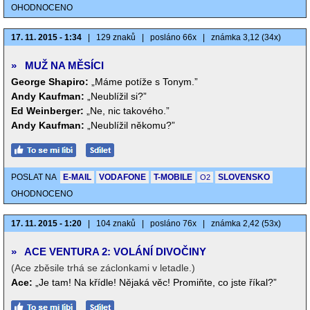
OHODNOCENO
17. 11. 2015 - 1:34
|
129 znaků
|
posláno 66x
|
známka 3,12 (34x)
»
MUŽ NA MĚSÍCI
George Shapiro:
„Máme potíže s Tonym.”
Andy Kaufman:
„Neublížil si?”
Ed Weinberger:
„Ne, nic takového.”
Andy Kaufman:
„Neublížil někomu?”
POSLAT NA
E-MAIL
VODAFONE
T-MOBILE
SLOVENSKO
O2
OHODNOCENO
17. 11. 2015 - 1:20
|
104 znaků
|
posláno 76x
|
známka 2,42 (53x)
»
ACE VENTURA 2: VOLÁNÍ DIVOČINY
(Ace zběsile trhá se záclonkami v letadle.)
Ace:
„Je tam! Na křídle! Nějaká věc! Promiňte, co jste říkal?”