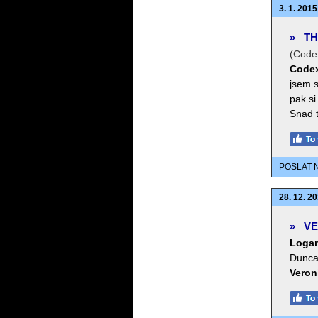
3. 1. 2015
»
TH
(Code
Code
jsem s
pak si
Snad t
POSLAT 
28. 12. 20
»
VE
Loga
Dunc
Veron