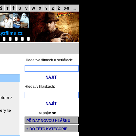
Š
T
Ť
U
V
W
X
Y
Z
Ž
0-9
...
Hledat ve filmech a seriálech:
Hledat v hláškách:
Petem z
erý tě
zapojte se
PŘIDAT NOVOU HLÁŠKU
» DO TÉTO KATEGORIE