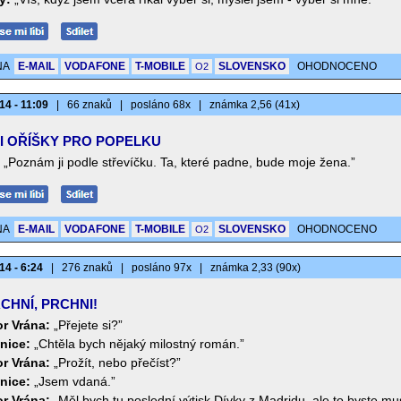
NA
E-MAIL
VODAFONE
T-MOBILE
SLOVENSKO
OHODNOCENO
O2
14 - 11:09
|
66 znaků
|
posláno 68x
|
známka 2,56 (41x)
I OŘÍŠKY PRO POPELKU
„Poznám ji podle střevíčku. Ta, které padne, bude moje žena.”
NA
E-MAIL
VODAFONE
T-MOBILE
SLOVENSKO
OHODNOCENO
O2
14 - 6:24
|
276 znaků
|
posláno 97x
|
známka 2,33 (90x)
CHNÍ, PRCHNI!
or Vrána:
„Přejete si?”
nice:
„Chtěla bych nějaký milostný román.”
or Vrána:
„Prožít, nebo přečíst?”
nice:
„Jsem vdaná.”
or Vrána:
„Měl bych tu poslední výtisk Dívky z Madridu, ale to byste mus