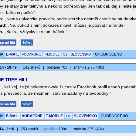
by se staly zranitelnými a někoho potřebovaly. Jen tak dál, dej si ještě 
e. Taťka si počká.”
h:
„Nemá univerzita pravidlo, podle kterého nesmíš chodit se studentk
rd:
„Ne, pokud s nimi dokážeš mluvit, můžeš je pozvat na rande.”
h:
„Sakra, vždycky je v tom háček.”
NA
E-MAIL
OHODNOCENO
VODAFONE
T-MOBILE
O2
SLOVENSKO
14 - 19:49
|
142 znaků
|
posláno 76x
|
známka 2,75 (48x)
E TREE HILL
:
„Neříkej, že jsi nekontrolovala Lucasův Facebook profil aspoň padesát
s přesvědčila, že nezměnil stav ze Zadaný na Svobodný.”
NA
E-MAIL
VODAFONE
T-MOBILE
SLOVENSKO
OHODNOCENO
O2
14 - 1:10
|
253 znaků
|
posláno 108x
|
známka 2,79 (48x)