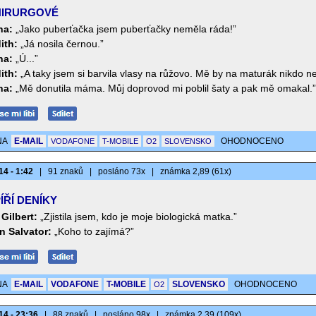
IRURGOVÉ
na:
„Jako puberťačka jsem puberťačky neměla ráda!”
ith:
„Já nosila černou.”
na:
„Ú...”
ith:
„A taky jsem si barvila vlasy na růžovo. Mě by na maturák nikdo ne
na:
„Mě donutila máma. Můj doprovod mi poblil šaty a pak mě omakal.”
NA
E-MAIL
OHODNOCENO
VODAFONE
T-MOBILE
O2
SLOVENSKO
14 - 1:42
|
91 znaků
|
posláno 73x
|
známka 2,89 (61x)
ÍŘÍ DENÍKY
Gilbert:
„Zjistila jsem, kdo je moje biologická matka.”
 Salvator:
„Koho to zajímá?”
NA
E-MAIL
VODAFONE
T-MOBILE
SLOVENSKO
OHODNOCENO
O2
14 - 23:36
|
88 znaků
|
posláno 98x
|
známka 2,39 (109x)