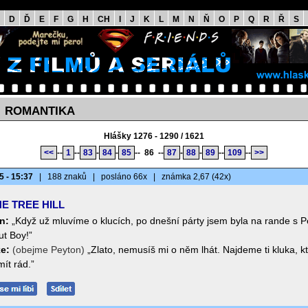
D
Ď
E
F
G
H
CH
I
J
K
L
M
N
Ň
O
P
Q
R
Ř
S
ROMANTIKA
>
Hlášky 1276 - 1290 / 1621
<<
--
1
--
83
-
84
-
85
--
86
--
87
-
88
-
89
--
109
--
>>
5 - 15:37
|
188 znaků
|
posláno 66x
|
známka 2,67 (42x)
E TREE HILL
n:
„Když už mluvíme o klucích, po dnešní párty jsem byla na rande s 
ut Boy!”
e:
(obejme Peyton)
„Zlato, nemusíš mi o něm lhát. Najdeme ti kluka, kt
ít rád.”