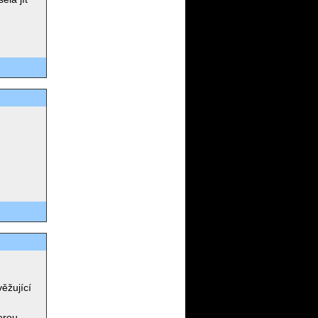
věžující
erou