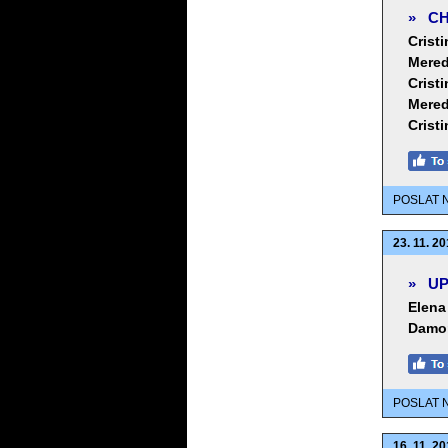
»
CH
Cristi
Mered
Cristi
Mered
Cristi
POSLAT 
23. 11. 20
»
UP
Elena 
Damon
POSLAT 
16. 11. 20