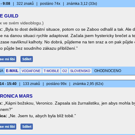
 - 9:08
|
322 znaků
|
posláno 74x
|
známka 3,12 (33x)
E GUILD
x ve svém videoblogu.)
x:
„Byla to dost delikátní situace, potom co se Zaboo odhalil a tak. Ale 
e na danou situaci rychle adaptovat. Začala jsem hystericky brečet a t
 zase navlíknul kalhoty. No dobrá, půjdeme na ten sraz a on pak půjde
o půjde bez soudního zákazu přiblížení.”
NA
E-MAIL
OHODNOCENO
VODAFONE
T-MOBILE
O2
SLOVENSKO
14 - 15:40
|
133 znaků
|
posláno 99x
|
známka 2,95 (62x)
RONICA MARS
n:
„Kápni božskou, Veronico. Zapsala sis žurnalistiku, jen abys mohla b
anem?”
ica:
„Ne. Jsem tu, abych byla blíž tobě.”