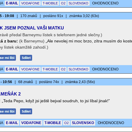
NA
E-MAIL
OHODNOCENO
VODAFONE
T-MOBILE
O2
SLOVENSKO
5 - 19:08
|
170 znaků
|
posláno 91x
|
známka 3,02 (63x)
K JSEM POZNAL VAŠI MATKU
rávě předal Barneymu lístek s telefonem jedné slečny.)
á z baru:
(k Barneymu)
„Ale nevolej mi moc brzo, zítra musím do koste
y lístek okamžitě zahodí.)
NA
E-MAIL
OHODNOCENO
VODAFONE
T-MOBILE
O2
SLOVENSKO
 - 10:56
|
68 znaků
|
posláno 74x
|
známka 2,43 (56x)
MEŇÁK 2
:
„Teda Pepo, když jsi ještě bejval soudruh, to jsi líbal jinak!”
NA
E-MAIL
VODAFONE
T-MOBILE
SLOVENSKO
OHODNOCENO
O2