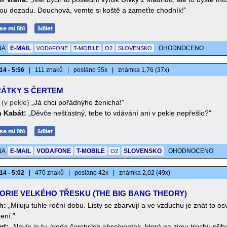
ou dozadu. Douchová, vemte si koště a zameťte chodník!”
NA
E-MAIL
OHODNOCENO
VODAFONE
T-MOBILE
O2
SLOVENSKO
14 - 5:56
|
111 znaků
|
posláno 55x
|
známka 1,76 (37x)
ÁTKY S ČERTEM
(v pekle)
„Já chci pořádnýho ženicha!”
n Kabát:
„Děvče nešťastný, tebe to vdávání ani v pekle nepřešlo?”
NA
E-MAIL
VODAFONE
T-MOBILE
SLOVENSKO
OHODNOCENO
O2
14 - 5:02
|
470 znaků
|
posláno 42x
|
známka 2,02 (49x)
ORIE VELKÉHO TŘESKU (THE BIG BANG THEORY)
h:
„Miluju tuhle roční dobu. Listy se zbarvují a ve vzduchu je znát to os
ení.”
rd:
„Navíc je tu úroda čerstvých absolventek, které na zimu trochu přib