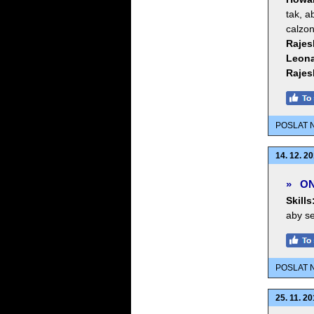
tak, a
calzon
Rajes
Leona
Rajes
POSLAT 
14. 12. 20
»
ON
Skills
aby se
POSLAT 
25. 11. 20