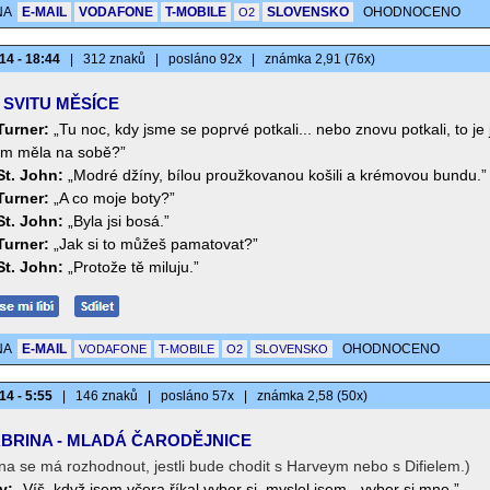
NA
E-MAIL
VODAFONE
T-MOBILE
SLOVENSKO
OHODNOCENO
O2
14 - 18:44
|
312 znaků
|
posláno 92x
|
známka 2,91 (76x)
 SVITU MĚSÍCE
Turner:
„Tu noc, kdy jsme se poprvé potkali... nebo znovu potkali, to je 
em měla na sobě?”
St. John:
„Modré džíny, bílou proužkovanou košili a krémovou bundu.”
Turner:
„A co moje boty?”
St. John:
„Byla jsi bosá.”
Turner:
„Jak si to můžeš pamatovat?”
St. John:
„Protože tě miluju.”
NA
E-MAIL
OHODNOCENO
VODAFONE
T-MOBILE
O2
SLOVENSKO
14 - 5:55
|
146 znaků
|
posláno 57x
|
známka 2,58 (50x)
BRINA - MLADÁ ČARODĚJNICE
na se má rozhodnout, jestli bude chodit s Harveym nebo s Difielem.)
y:
„Víš, když jsem včera říkal vyber si, myslel jsem - vyber si mne.”