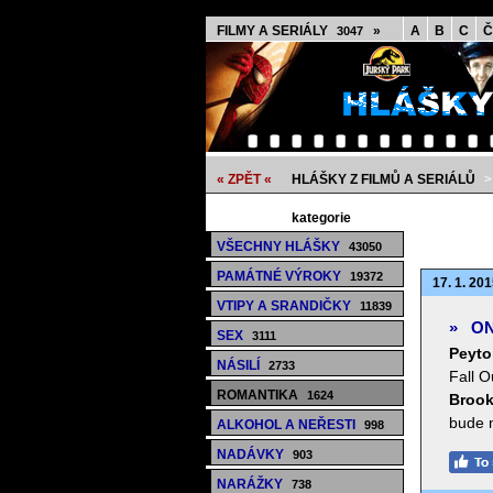
FILMY A SERIÁLY
»
A
B
C
Č
3047
« ZPĚT «
HLÁŠKY Z FILMŮ A SERIÁLŮ
kategorie
VŠECHNY HLÁŠKY
43050
PAMÁTNÉ VÝROKY
19372
17. 1. 201
VTIPY A SRANDIČKY
11839
»
ON
SEX
3111
Peyto
NÁSILÍ
2733
Fall O
ROMANTIKA
1624
Brook
bude m
ALKOHOL A NEŘESTI
998
NADÁVKY
903
NARÁŽKY
738