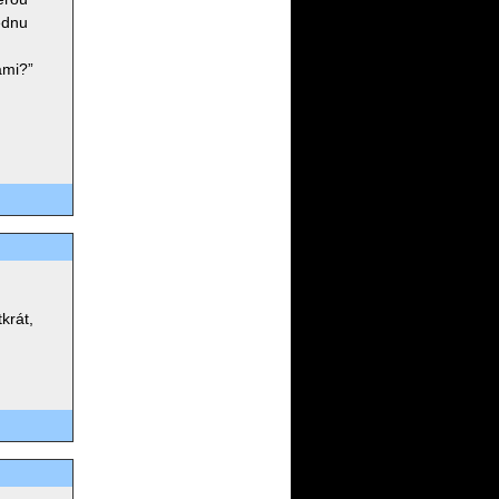
jednu
ami?”
krát,