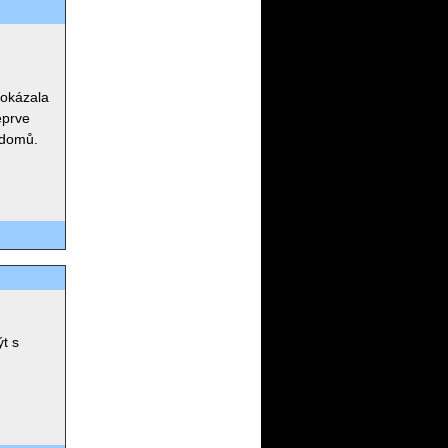
dokázala
eprve
 domů.
ýt s