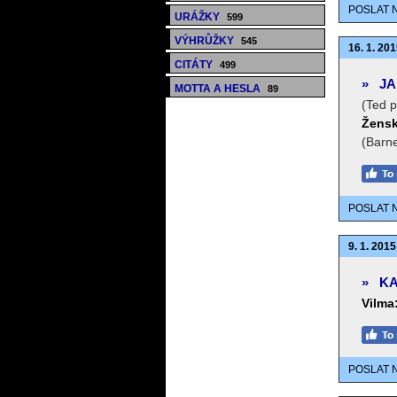
POSLAT 
URÁŽKY
599
VÝHRŮŽKY
545
16. 1. 201
CITÁTY
499
»
JA
MOTTA A HESLA
89
(Ted p
Žensk
(Barne
POSLAT 
9. 1. 2015
»
KA
Vilma
POSLAT 