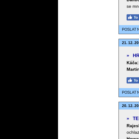
se mn
POSLAT 
21. 12. 20
»
HR
Káča:
Marti
POSLAT 
20. 12. 20
»
TE
Rajes
ochlaz
Howa