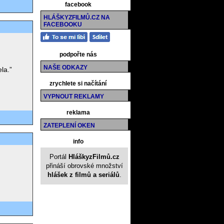
facebook
HLÁŠKYZFILMŮ.CZ NA
FACEBOOKU
podpořte nás
NAŠE ODKAZY
la.”
zrychlete si načítání
VYPNOUT REKLAMY
reklama
ZATEPLENÍ OKEN
info
Portál
HláškyzFilmů.cz
přináší obrovské množství
hlášek z filmů a seriálů
.