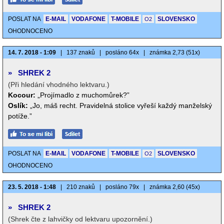
POSLAT NA
E-MAIL
VODAFONE
T-MOBILE
SLOVENSKO
O2
OHODNOCENO
14. 7. 2018 - 1:09
|
137 znaků
|
posláno 64x
|
známka 2,73 (51x)
»
SHREK 2
(Při hledání vhodného lektvaru.)
Kocour:
„Projímadlo z muchomůrek?”
Oslík:
„Jo, máš recht. Pravidelná stolice vyřeší každý manželský
potíže.”
POSLAT NA
E-MAIL
VODAFONE
T-MOBILE
SLOVENSKO
O2
OHODNOCENO
23. 5. 2018 - 1:48
|
210 znaků
|
posláno 79x
|
známka 2,60 (45x)
»
SHREK 2
(Shrek čte z lahvičky od lektvaru upozornění.)