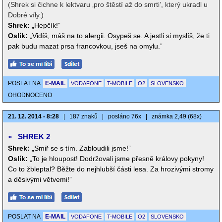
(Shrek si čichne k lektvaru ‚pro štěstí až do smrti’, který ukradl u
Dobré víly.)
Shrek:
„Hepčík!”
Oslík:
„Vidíš, máš na to alergii. Osypeš se. A jestli si myslíš, že ti
pak budu mazat prsa francovkou, jseš na omylu.”
POSLAT NA
E-MAIL
VODAFONE
T-MOBILE
O2
SLOVENSKO
OHODNOCENO
21. 12. 2014 - 8:28
|
187 znaků
|
posláno 76x
|
známka 2,49 (68x)
»
SHREK 2
Shrek:
„Smiř se s tím. Zabloudili jsme!”
Oslík:
„To je hloupost! Dodržovali jsme přesně královy pokyny!
Co to žbleptal? Běžte do nejhlubší části lesa. Za hrozivými stromy
a děsivými větvemi!”
POSLAT NA
E-MAIL
VODAFONE
T-MOBILE
O2
SLOVENSKO