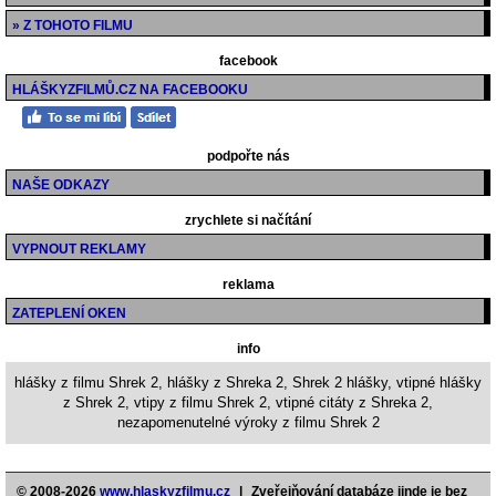
» Z TOHOTO FILMU
facebook
HLÁŠKYZFILMŮ.CZ NA FACEBOOKU
podpořte nás
NAŠE ODKAZY
zrychlete si načítání
VYPNOUT REKLAMY
reklama
ZATEPLENÍ OKEN
info
hlášky z filmu Shrek 2, hlášky z Shreka 2, Shrek 2 hlášky, vtipné hlášky
z Shrek 2, vtipy z filmu Shrek 2, vtipné citáty z Shreka 2,
nezapomenutelné výroky z filmu Shrek 2
© 2008-2026
www.hlaskyzfilmu.cz
|
Zveřejňování databáze jinde je bez