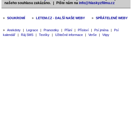
našeho souhlasu zakázáno.
|
Pište nám na
info@hlaskyzfilmu.cz
»
SOUKROMÍ
»
LETEM.CZ - DALŠÍ NAŠE WEBY
»
SPŘÁTELENÉ WEBY
»
Anekdoty
|
Legrace
|
Pranostiky
|
Přání
|
Přísloví
|
Psí jména
|
Psí
kalendář
|
Ráj SMS
|
Textíky
|
Užitečné informace
|
Verše
|
Vtipy