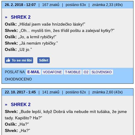
26. 2. 2018 - 12:07
|
167 znaků
|
posláno 63x
|
známka 2,33 (49x)
»
SHREK 2
Oslík:
„Hlídal jsem vaše hnízdečko lásky!”
Shrek:
„Oh... myslíš tím, žes třídil poštu a zalejval kytky?”
Oslík:
„Jo, a krmil rybičky!”
Shrek:
„Já nemám rybičky.”
Oslík:
„Už jo.”
POSLAT NA
E-MAIL
VODAFONE
T-MOBILE
O2
SLOVENSKO
OHODNOCENO
22. 10. 2017 - 1:45
|
141 znaků
|
posláno 62x
|
známka 2,60 (43x)
»
SHREK 2
Shrek:
„Bude lepší, když Dobrá víla nebude mít tušáka, že jsme
tady. Kapišto? Ha?”
Oslík:
„Ha?”
Shrek:
„Ha?”