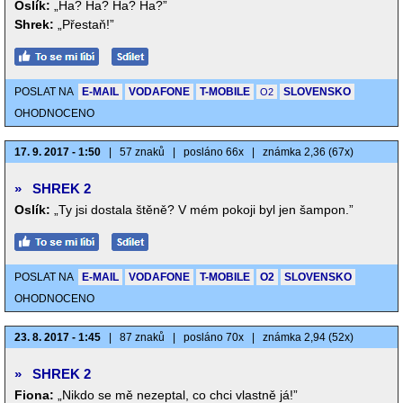
Oslík:
„Ha? Ha? Ha? Ha?”
Shrek:
„Přestaň!”
POSLAT NA
E-MAIL
VODAFONE
T-MOBILE
SLOVENSKO
O2
OHODNOCENO
17. 9. 2017 - 1:50
|
57 znaků
|
posláno 66x
|
známka 2,36 (67x)
»
SHREK 2
Oslík:
„Ty jsi dostala štěně? V mém pokoji byl jen šampon.”
POSLAT NA
E-MAIL
VODAFONE
T-MOBILE
O2
SLOVENSKO
OHODNOCENO
23. 8. 2017 - 1:45
|
87 znaků
|
posláno 70x
|
známka 2,94 (52x)
»
SHREK 2
Fiona:
„Nikdo se mě nezeptal, co chci vlastně já!”