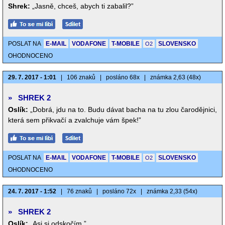
Shrek:
„Jasně, chceš, abych ti zabalil?”
POSLAT NA
E-MAIL
VODAFONE
T-MOBILE
SLOVENSKO
O2
OHODNOCENO
29. 7. 2017 - 1:01
|
106 znaků
|
posláno 68x
|
známka 2,63 (48x)
»
SHREK 2
Oslík:
„Dobrá, jdu na to. Budu dávat bacha na tu zlou čarodějnici,
která sem přikvačí a zvalchuje vám špek!”
POSLAT NA
E-MAIL
VODAFONE
T-MOBILE
SLOVENSKO
O2
OHODNOCENO
24. 7. 2017 - 1:52
|
76 znaků
|
posláno 72x
|
známka 2,33 (54x)
»
SHREK 2
Oslík:
„Asi si odskočím.”