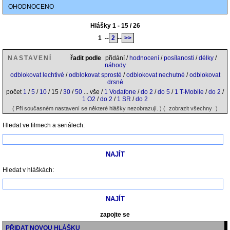
OHODNOCENO
Hlášky 1 - 15 / 26
1
--
2
--
>>
NASTAVENÍ
řadit podle
přidání /
hodnocení
/
posílanosti
/
délky
/
náhody
odblokovat lechtivé
/
odblokovat sprosté
/
odblokovat nechutné
/
odblokovat
drsné
počet
1
/
5
/
10
/ 15 /
30
/
50
... vše /
1 Vodafone
/
do 2
/
do 5
/
1 T-Mobile
/
do 2
/
1 O2
/
do 2
/
1 SR
/
do 2
( Při současném nastavení se některé hlášky nezobrazují. ) (
zobrazit všechny
)
Hledat ve filmech a seriálech:
Hledat v hláškách:
zapojte se
PŘIDAT NOVOU HLÁŠKU