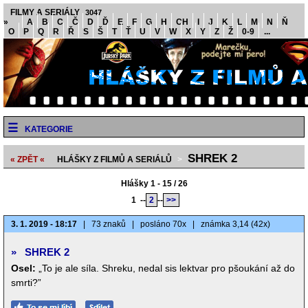
FILMY A SERIÁLY
3047
»
A
B
C
Č
D
Ď
E
F
G
H
CH
I
J
K
L
M
N
Ň
O
P
Q
R
Ř
S
Š
T
Ť
U
V
W
X
Y
Z
Ž
0-9
...
KATEGORIE
SHREK 2
« ZPĚT «
HLÁŠKY Z FILMŮ A SERIÁLŮ
>
Hlášky 1 - 15 / 26
1
--
2
--
>>
3. 1. 2019 - 18:17
|
73 znaků
|
posláno 70x
|
známka 3,14 (42x)
»
SHREK 2
Osel:
„To je ale síla. Shreku, nedal sis lektvar pro pšoukání až do
smrti?”