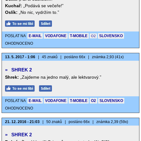
Kuchař:
„Podává se večeře!”
Oslík:
„No nic, vydržím to.”
POSLAT NA
E-MAIL
VODAFONE
T-MOBILE
SLOVENSKO
O2
OHODNOCENO
13. 5. 2017 - 1:06
|
45 znaků
|
posláno 66x
|
známka 2,93 (41x)
»
SHREK 2
Shrek:
„Zajdeme na jedno malý, ale lektvarový.”
POSLAT NA
E-MAIL
VODAFONE
T-MOBILE
O2
SLOVENSKO
OHODNOCENO
21. 12. 2016 - 21:03
|
50 znaků
|
posláno 66x
|
známka 2,39 (59x)
»
SHREK 2