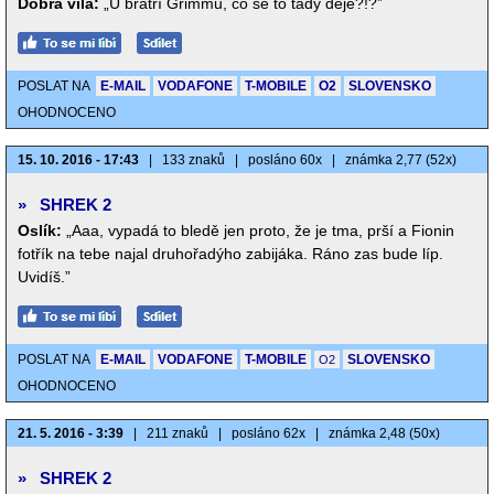
Dobrá víla:
„U bratří Grimmů, co se to tady děje?!?”
POSLAT NA
E-MAIL
VODAFONE
T-MOBILE
O2
SLOVENSKO
OHODNOCENO
15. 10. 2016 - 17:43
|
133 znaků
|
posláno 60x
|
známka 2,77 (52x)
»
SHREK 2
Oslík:
„Aaa, vypadá to bledě jen proto, že je tma, prší a Fionin
fotřík na tebe najal druhořadýho zabijáka. Ráno zas bude líp.
Uvidíš.”
POSLAT NA
E-MAIL
VODAFONE
T-MOBILE
SLOVENSKO
O2
OHODNOCENO
21. 5. 2016 - 3:39
|
211 znaků
|
posláno 62x
|
známka 2,48 (50x)
»
SHREK 2