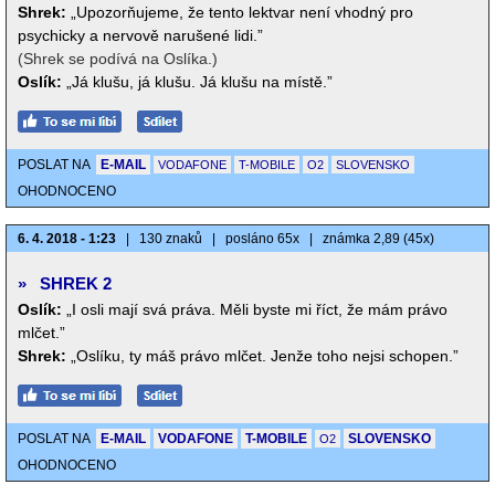
Shrek:
„Upozorňujeme, že tento lektvar není vhodný pro
psychicky a nervově narušené lidi.”
(Shrek se podívá na Oslíka.)
Oslík:
„Já klušu, já klušu. Já klušu na místě.”
POSLAT NA
E-MAIL
VODAFONE
T-MOBILE
O2
SLOVENSKO
OHODNOCENO
6. 4. 2018 - 1:23
|
130 znaků
|
posláno 65x
|
známka 2,89 (45x)
»
SHREK 2
Oslík:
„I osli mají svá práva. Měli byste mi říct, že mám právo
mlčet.”
Shrek:
„Oslíku, ty máš právo mlčet. Jenže toho nejsi schopen.”
POSLAT NA
E-MAIL
VODAFONE
T-MOBILE
SLOVENSKO
O2
OHODNOCENO