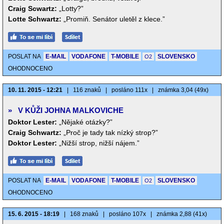
Craig Scwartz:
„Lotty?”
Lotte Schwartz:
„Promiň. Senátor uletěl z klece.”
POSLAT NA
E-MAIL
VODAFONE
T-MOBILE
SLOVENSKO
O2
OHODNOCENO
10. 11. 2015 - 12:21
|
116 znaků
|
posláno 111x
|
známka 3,04 (49x)
»
V KŮŽI JOHNA MALKOVICHE
Doktor Lester:
„Nějaké otázky?”
Craig Schwartz:
„Proč je tady tak nízký strop?”
Doktor Lester:
„Nižší strop, nižší nájem.”
POSLAT NA
E-MAIL
VODAFONE
T-MOBILE
SLOVENSKO
O2
OHODNOCENO
15. 6. 2015 - 18:19
|
168 znaků
|
posláno 107x
|
známka 2,88 (41x)