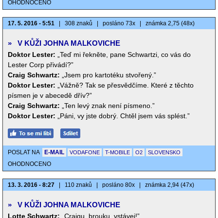
OHODNOCENO
17. 5. 2016 - 5:51
|
308 znaků
|
posláno 73x
|
známka 2,75 (48x)
»
V KŮŽI JOHNA MALKOVICHE
Doktor Lester:
„Teď mi řekněte, pane Schwartzi, co vás do
Lester Corp přivádí?”
Craig Schwartz:
„Jsem pro kartotéku stvořený.”
Doktor Lester:
„Vážně? Tak se přesvědčíme. Které z těchto
písmen je v abecedě dřív?”
Craig Schwartz:
„Ten levý znak není písmeno.”
Doktor Lester:
„Páni, vy jste dobrý. Chtěl jsem vás splést.”
POSLAT NA
E-MAIL
VODAFONE
T-MOBILE
O2
SLOVENSKO
OHODNOCENO
13. 3. 2016 - 8:27
|
110 znaků
|
posláno 80x
|
známka 2,94 (47x)
»
V KŮŽI JOHNA MALKOVICHE
Lotte Schwartz:
„Craigu, brouku, vstávej!”