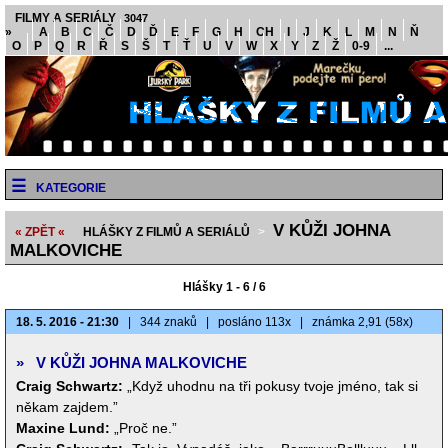
FILMY A SERIÁLY
3047
»
A
B
C
Č
D
Ď
E
F
G
H
CH
I
J
K
L
M
N
Ň
O
P
Q
R
Ř
S
Š
T
Ť
U
V
W
X
Y
Z
Ž
0-9
...
KATEGORIE
V KŮŽI JOHNA
« ZPĚT «
HLÁŠKY Z FILMŮ A SERIÁLŮ
>
MALKOVICHE
Hlášky 1 - 6 / 6
18. 5. 2016 - 21:30
|
344 znaků
|
posláno 113x
|
známka 2,91 (58x)
»
V KŮŽI JOHNA MALKOVICHE
Craig Schwartz:
„Když uhodnu na tři pokusy tvoje jméno, tak si
někam zajdem.”
Maxine Lund:
„Proč ne.”