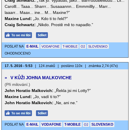
Craig Schwartz:
„Tak jo. Vypadáš, jako... BarrruuuBellluuu... Lll...
Carolll... Taaa... Sharrr... Susaaannn... Emmmillly... Marr...
laaarr... Maax... ine... M... Maxine?”
Maxine Lund:
„Jo. Kdo ti to řekl?”
Craig Schwartz:
„Nikdo. Prostě mě to napadlo.”
POSLAT NA
E-MAIL
VODAFONE
T-MOBILE
O2
SLOVENSKO
OHODNOCENO
17. 5. 2016 - 5:53
|
124 znaků
|
posláno 110x
|
známka 2,74 (47x)
»
V KŮŽI JOHNA MALKOVICHE
(Při milování.)
John Horatio Malkovich:
„Řekla jsi mi Lotty?”
Maxine Lund:
„Jo, vadí ti to?”
John Horatio Malkovich:
„Ne, ani ne.”
POSLAT NA
E-MAIL
VODAFONE
T-MOBILE
SLOVENSKO
O2