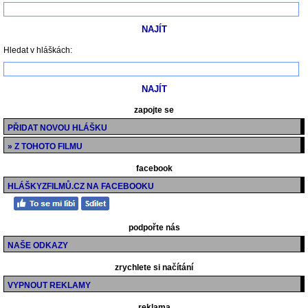
Hledat v hláškách:
zapojte se
PŘIDAT NOVOU HLÁŠKU
» Z TOHOTO FILMU
facebook
HLÁŠKYZFILMŮ.CZ NA FACEBOOKU
podpořte nás
NAŠE ODKAZY
zrychlete si načítání
VYPNOUT REKLAMY
reklama