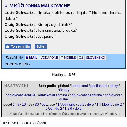
»
V KŮŽI JOHNA MALKOVICHE
Lotte Schwartz:
„Brouku, dohlídneš na Elijaha? Není mu dneska
dobře.”
Craig Schwartz:
„Kterej že je Elijah?”
Lotte Schwartz:
„Ten šimpanz, brouku.”
Craig Schwartz:
„Jo, jasně.”
POSLAT NA
E-MAIL
VODAFONE
T-MOBILE
O2
SLOVENSKO
OHODNOCENO
Hlášky 1 - 6 / 6
NASTAVENÍ
řadit podle
přidání /
hodnocení
/
posílanosti
/
délky
/
náhody
odblokovat lechtivé
/
odblokovat sprosté
/
odblokovat nechutné
/
odblokovat
drsné
počet
1
/
5
/
10
/ 15 /
30
/
50
... vše /
1 Vodafone
/
do 2
/
do 5
/
1 T-Mobile
/
do 2
/
1 O2
/
do 2
/
1 SR
/
do 2
( Při současném nastavení se některé hlášky nezobrazují. ) (
zobrazit všechny
)
Hledat ve filmech a seriálech: