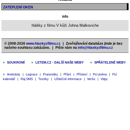
ZATEPLENÍ OKEN
info
hlášky z filmu V kůži Johna Malkoviche
© 2008-2026
www.hlaskyzfilmu.cz
|
Zveřejňování databáze jinde je bez
našeho souhlasu zakázáno.
|
Pište nám na
info@hlaskyzfilmu.cz
»
SOUKROMÍ
»
LETEM.CZ - DALŠÍ NAŠE WEBY
»
SPŘÁTELENÉ WEBY
»
Anekdoty
|
Legrace
|
Pranostiky
|
Přání
|
Přísloví
|
Psí jména
|
Psí
kalendář
|
Ráj SMS
|
Textíky
|
Užitečné informace
|
Verše
|
Vtipy