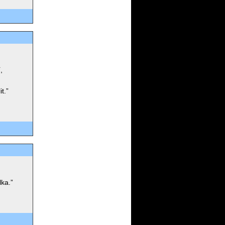
,
t.”
lka.”