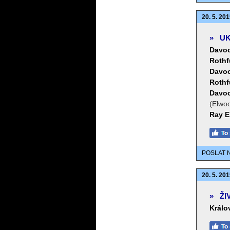
20. 5. 201
»
UK
Davo
Rothf
Davo
Rothf
Davo
(Elwo
Ray E
POSLAT 
20. 5. 201
»
ŽI
Králo