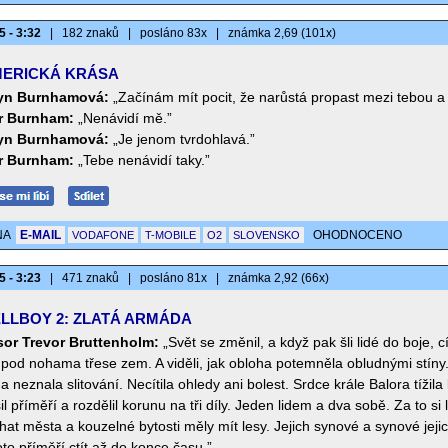
5 - 3:32
|
182 znaků
|
posláno 83x
|
známka 2,69 (101x)
ERICKÁ KRÁSA
yn Burnhamová:
„Začínám mít pocit, že narůstá propast mezi tebou a
r Burnham:
„Nenávidí mě.”
yn Burnhamová:
„Je jenom tvrdohlavá.”
r Burnham:
„Tebe nenávidí taky.”
NA
E-MAIL
OHODNOCENO
VODAFONE
T-MOBILE
O2
SLOVENSKO
5 - 3:23
|
471 znaků
|
posláno 81x
|
známka 2,92 (66x)
LLBOY 2: ZLATÁ ARMÁDA
sor Trevor Bruttenholm:
„Svět se změnil, a když pak šli lidé do boje, cít
 pod nohama třese zem. A viděli, jak obloha potemněla obludnými stíny.
 neznala slitování. Necítila ohledy ani bolest. Srdce krále Balora tížila l
il příměří a rozdělil korunu na tři díly. Jeden lidem a dva sobě. Za to si 
at města a kouzelné bytosti měly mít lesy. Jejich synové a synové jeji
oto příměří ctít až do konce času.”