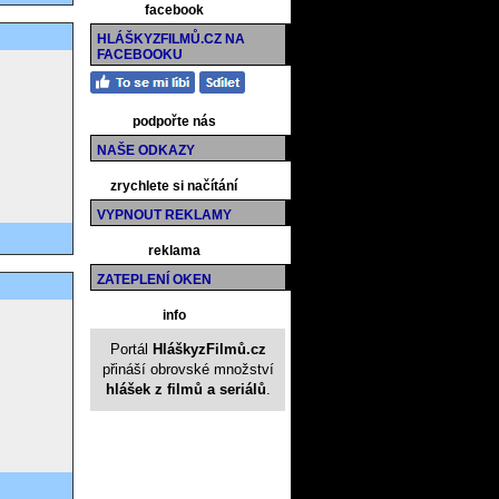
facebook
HLÁŠKYZFILMŮ.CZ NA
FACEBOOKU
podpořte nás
NAŠE ODKAZY
zrychlete si načítání
VYPNOUT REKLAMY
reklama
ZATEPLENÍ OKEN
info
Portál
HláškyzFilmů.cz
přináší obrovské množství
hlášek z filmů a seriálů
.