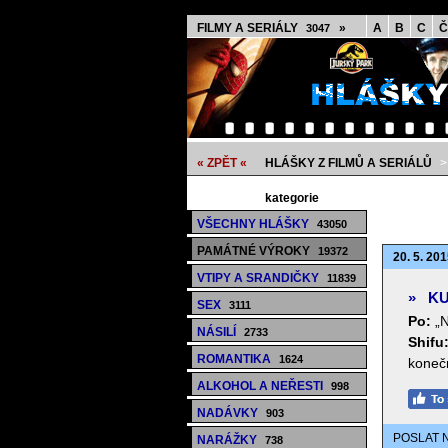
FILMY A SERIÁLY
»
A
B
C
Č
3047
« ZPĚT «
HLÁŠKY Z FILMŮ A SERIÁLŮ
kategorie
VŠECHNY HLÁŠKY
43050
PAMÁTNÉ VÝROKY
19372
20. 5. 201
VTIPY A SRANDIČKY
11839
»
KU
SEX
3111
Po:
„N
NÁSILÍ
2733
Shifu
ROMANTIKA
1624
koneč
ALKOHOL A NEŘESTI
998
NADÁVKY
903
POSLAT 
NARÁŽKY
738