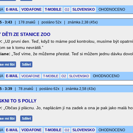
NA
E-MAIL
VODAFONE
T-MOBILE
SLOVENSKO
OHODNOCENO
O2
5 - 3:43
|
178 znaků
|
posláno 52x
|
známka 2,38 (45x)
 DĚTI ZE STANICE ZOO
v:
„Už první den. Teď, když to máme pod kontrolou, musíme být opatrní
m se k tomu nevrátili.”
tiane:
„Teď víme, že můžeme přestat. Teď si můžem jednu dávku dovoli
NA
E-MAIL
OHODNOCENO
VODAFONE
T-MOBILE
O2
SLOVENSKO
5 - 3:39
|
78 znaků
|
posláno 62x
|
známka 2,58 (43x)
SKNI TO S POLLY
:
„Občas ji plácnu. Jo, naplácám jí na zadek a ona je pak jako malá ho
NA
E-MAIL
VODAFONE
T-MOBILE
SLOVENSKO
OHODNOCENO
O2