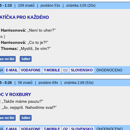
5 - 1:10
|
109 znaků
|
posláno 53x
|
známka 3,05 (20x)
ATÍČKA PRO KAŽDÉHO
)
Harrisonová:
„Není to uher?”
ta.)
Harrisonová:
„Co to je?!”
 Thomas:
„Myslíš, že vím?”
NA
E-MAIL
VODAFONE
T-MOBILE
SLOVENSKO
OHODNOCENO
O2
5 - 0:26
|
58 znaků
|
posláno 69x
|
známka 2,68 (53x)
C V ROXBURY
:
„Takže máme pauzu?”
:
„Jo, nejspíš. Nahodíme sval?”
NA
E-MAIL
VODAFONE
T-MOBILE
O2
SLOVENSKO
OHODNOCENO