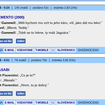
5 - 5:24
|
145 znaků
|
posláno 52x
|
známka 2,83 (24x)
MENTO (2000)
 Gammell:
„Měli bychom mu vzít tu jeho káru, víš, jako dát mu lekci.”
rd:
„Blbost, Teddy.”
 Gammell:
„Tobě se to řekne, ty máš Jaguára.”
NA
E-MAIL
VODAFONE
T-MOBILE
SLOVENSKO
OHODNOCENO
O2
5 - 4:51
|
79 znaků
|
posláno 70x
|
známka 3,06 (53x)
SABI
t Fiorentini:
„Co je to?”
:
„Wasabi.”
t Fiorentini:
„Hmm, to je dobrý.”
NA
E-MAIL
VODAFONE
T-MOBILE
SLOVENSKO
OHODNOCENO
O2