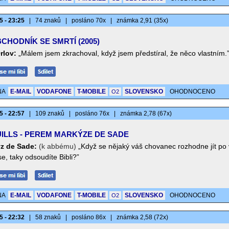
5 - 23:25
|
74 znaků
|
posláno 70x
|
známka 2,91 (35x)
CHODNÍK SE SMRTÍ (2005)
rlov:
„Málem jsem zkrachoval, když jsem předstíral, že něco vlastním.
NA
E-MAIL
VODAFONE
T-MOBILE
SLOVENSKO
OHODNOCENO
O2
5 - 22:57
|
109 znaků
|
posláno 76x
|
známka 2,78 (67x)
ILLS - PEREM MARKÝZE DE SADE
z de Sade:
(k abbému)
„Když se nějaký váš chovanec rozhodne jít po
se, taky odsoudíte Bibli?”
NA
E-MAIL
VODAFONE
T-MOBILE
SLOVENSKO
OHODNOCENO
O2
5 - 22:32
|
58 znaků
|
posláno 86x
|
známka 2,58 (72x)