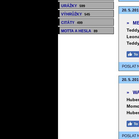
URÁŽKY
599
20. 5. 201
VÝHRŮŽKY
545
»
ME
CITÁTY
499
Teddy
MOTTA A HESLA
89
Leona
Teddy
POSLAT 
20. 5. 201
»
WA
Huber
Momo
Huber
POSLAT 