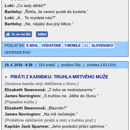
Loki:
„Co tady děláš?”
Bartleby:
„Řekla, že nesmí pustit do kostela.”
Loki:
„A... To myslela nás?”
Bartleby:
„Ne, nějaký dva jiný blbce.”
POSLAT NA
E-MAIL
VODAFONE
T-MOBILE
SLOVENSKO
O2
OHODNOCENO
19. 4. 2016 - 9:38
|
316 znaků
|
posláno 58x
|
známka 2,63 (32x)
»
PIRÁTI Z KARIBIKU: TRUHLA MRTVÉHO MUŽE
(Jackova banda stojí obklíčená u člunu.)
Elizabeth Swannová:
„Z toho se nedostaneme.”
James Norrington:
„S truhlou ne. Jděte do člunu.”
(Popadne truhlu.)
Elizabeth Swannová:
„Blázníte?”
James Norrington:
„Na mě nečekejte.”
(Proběhne oblíčením pirátů a mizí s truhlou pryč.)
Kapitán Jack Sparrow:
„Jeho poslední přání splníme.”