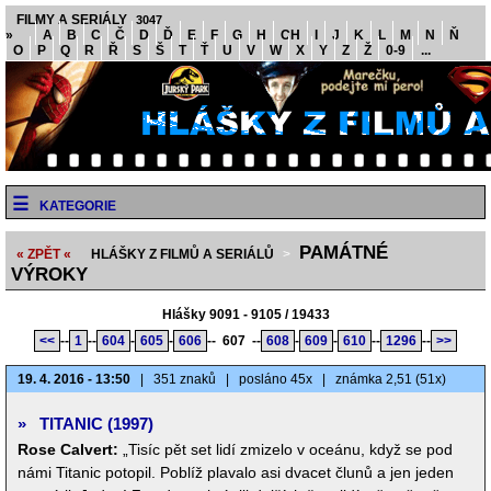
FILMY A SERIÁLY
3047
»
A
B
C
Č
D
Ď
E
F
G
H
CH
I
J
K
L
M
N
Ň
O
P
Q
R
Ř
S
Š
T
Ť
U
V
W
X
Y
Z
Ž
0-9
...
KATEGORIE
PAMÁTNÉ
« ZPĚT «
HLÁŠKY Z FILMŮ A SERIÁLŮ
>
VÝROKY
Hlášky 9091 - 9105 / 19433
<<
--
1
--
604
-
605
-
606
--
607
--
608
-
609
-
610
--
1296
--
>>
19. 4. 2016 - 13:50
|
351 znaků
|
posláno 45x
|
známka 2,51 (51x)
»
TITANIC (1997)
Rose Calvert:
„Tisíc pět set lidí zmizelo v oceánu, když se pod
námi Titanic potopil. Poblíž plavalo asi dvacet člunů a jen jeden