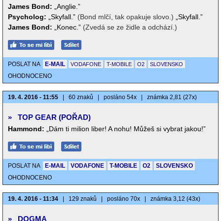
James Bond:
„Anglie.”
Psycholog:
„Skyfall.”
(Bond mlčí, tak opakuje slovo.)
„Skyfall.”
James Bond:
„Konec.”
(Zvedá se ze židle a odchází.)
POSLAT NA
E-MAIL
VODAFONE
T-MOBILE
O2
SLOVENSKO
OHODNOCENO
19. 4. 2016 - 11:55
|
60 znaků
|
posláno 54x
|
známka 2,81 (27x)
»
TOP GEAR (POŘAD)
Hammond:
„Dám ti milion liber! A nohu! Můžeš si vybrat jakou!”
POSLAT NA
E-MAIL
VODAFONE
T-MOBILE
O2
SLOVENSKO
OHODNOCENO
19. 4. 2016 - 11:34
|
129 znaků
|
posláno 70x
|
známka 3,12 (43x)
»
DOGMA