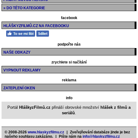
» DO TÉTO KATEGORIE
facebook
HLÁŠKYZFILMŮ.CZ NA FACEBOOKU
podpořte nás
NAŠE ODKAZY
zrychlete si načítání
VYPNOUT REKLAMY
reklama
ZATEPLENÍ OKEN
info
Portál
HláškyzFilmů.cz
přináší obrovské množství
hlášek z filmů a
seriálů
.
© 2008-2026
www.hlaskyzfilmu.cz
|
Zveřejňování databáze jinde je bez
našeho souhlasu zakázáno.
|
Pište nám na
info@hlaskyzfilmu.cz