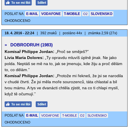
POSLAT NA
E-MAIL
VODAFONE
T-MOBILE
SLOVENSKO
O2
OHODNOCENO
18. 4. 2016 - 22:24
|
392 znaků
|
posláno 44x
|
známka 2,59 (27x)
»
DOBRODRUH (1983)
Komisař Philippe Jordan:
„Proč se směješ?”
Livia Maria Dolores:
„Ty opravdu mluvíš úplně jinak. Ne jako
polda. Neptáš se mě na to, jak se jmenuju, kde žiju a proč dělám
to, co dělám.”
Komisař Philippe Jordan:
„Protože mi řekneš, že jsi se narodila
v chudé čtvrti. Že jsi měla moře sourozenců, táta chlastal a bil
tvou mámu. A tys ve dvanácti chtěla zjistit, na co ti chlapi myslí,
když tě očumují.”
POSLAT NA
E-MAIL
VODAFONE
T-MOBILE
O2
SLOVENSKO
OHODNOCENO