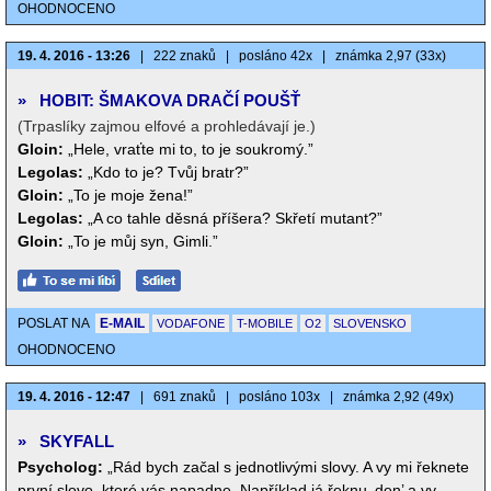
OHODNOCENO
19. 4. 2016 - 13:26
|
222 znaků
|
posláno 42x
|
známka 2,97 (33x)
»
HOBIT: ŠMAKOVA DRAČÍ POUŠŤ
(Trpaslíky zajmou elfové a prohledávají je.)
Gloin:
„Hele, vraťte mi to, to je soukromý.”
Legolas:
„Kdo to je? Tvůj bratr?”
Gloin:
„To je moje žena!”
Legolas:
„A co tahle děsná příšera? Skřetí mutant?”
Gloin:
„To je můj syn, Gimli.”
POSLAT NA
E-MAIL
VODAFONE
T-MOBILE
O2
SLOVENSKO
OHODNOCENO
19. 4. 2016 - 12:47
|
691 znaků
|
posláno 103x
|
známka 2,92 (49x)
»
SKYFALL
Psycholog:
„Rád bych začal s jednotlivými slovy. A vy mi řeknete
první slovo, které vás napadne. Například já řeknu ‚den’ a vy