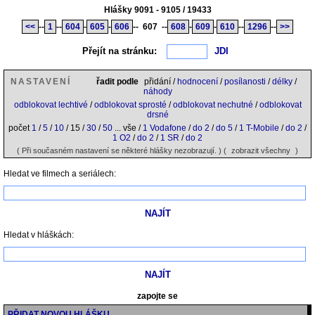
Hlášky 9091 - 9105 / 19433
<<
--
1
--
604
-
605
-
606
--
607
--
608
-
609
-
610
--
1296
--
>>
Přejít na stránku:
NASTAVENÍ
řadit podle
přidání /
hodnocení
/
posílanosti
/
délky
/
náhody
odblokovat lechtivé
/
odblokovat sprosté
/
odblokovat nechutné
/
odblokovat
drsné
počet
1
/
5
/
10
/ 15 /
30
/
50
... vše /
1 Vodafone
/
do 2
/
do 5
/
1 T-Mobile
/
do 2
/
1 O2
/
do 2
/
1 SR
/
do 2
( Při současném nastavení se některé hlášky nezobrazují. ) (
zobrazit všechny
)
Hledat ve filmech a seriálech:
Hledat v hláškách:
zapojte se
PŘIDAT NOVOU HLÁŠKU