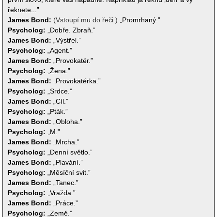
řeknete...”
James Bond:
(Vstoupí mu do řeči.)
„Promrhaný.”
Psycholog:
„Dobře. Zbraň.”
James Bond:
„Výstřel.”
Psycholog:
„Agent.”
James Bond:
„Provokatér.”
Psycholog:
„Žena.”
James Bond:
„Provokatérka.”
Psycholog:
„Srdce.”
James Bond:
„Cíl.”
Psycholog:
„Pták.”
James Bond:
„Obloha.”
Psycholog:
„M.”
James Bond:
„Mrcha.”
Psycholog:
„Denní světlo.”
James Bond:
„Plavání.”
Psycholog:
„Měsíční svit.”
James Bond:
„Tanec.”
Psycholog:
„Vražda.”
James Bond:
„Práce.”
Psycholog:
„Země.”