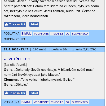
se vrátil. Jeden! Z vody zachránili dalších šest lidí, včetně mě.
Šest z patnácti set! Potom těm lidem na člunech, bylo jich sedm
set, nezbylo nic než čekat. Jestli zemřou, budou žít. Čekat na
rozhřešení, které nedostanou.”
POSLAT NA
E-MAIL
VODAFONE
T-MOBILE
O2
SLOVENSKO
OHODNOCENO
19. 4. 2016 - 13:47
|
170 znaků
|
posláno 86x
|
známka 2,71 (65x)
»
VETŘELEC 3
(Na ošetřovně.)
Golic:
„Dokonalý člověk neexistuje. V bláznivém světě musí
normální člověk vypadat jako blázen.”
Clemens:
„To je velice hlubokomyslné, Golicu.”
Golic:
„Děkuju.”
POSLAT NA
E-MAIL
VODAFONE
T-MOBILE
O2
SLOVENSKO