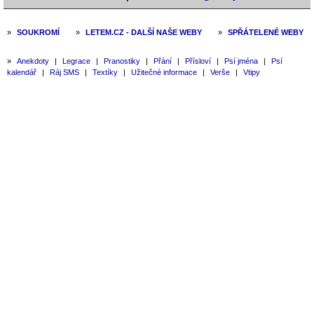
»
SOUKROMÍ
»
LETEM.CZ - DALŠÍ NAŠE WEBY
»
SPŘÁTELENÉ WEBY
»
Anekdoty
|
Legrace
|
Pranostiky
|
Přání
|
Přísloví
|
Psí jména
|
Psí
kalendář
|
Ráj SMS
|
Textíky
|
Užitečné informace
|
Verše
|
Vtipy