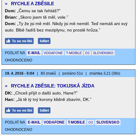
»
RYCHLE A ZBĚSILE
Dom:
„Čemu se tak řehtáš?”
Brian:
„Skoro jsem tě měl, vole.”
Dom:
„Ty že jsi mě měl. Nikdy jsi mě neměl. Teď nemáš ani svý
auto. Blbě řadíš bez meziplynu, no prostě hrůza.”
POSLAT NA
E-MAIL
VODAFONE
T-MOBILE
O2
SLOVENSKO
OHODNOCENO
19. 4. 2016 - 5:04
|
80 znaků
|
posláno 51x
|
známka 3,21 (38x)
»
RYCHLE A ZBĚSILE: TOKIJSKÁ JÍZDA
DK:
„Chceš přijít o další auto, Hane?”
Han:
„Já tě tý tvý korony klidně zbavím, DK.”
POSLAT NA
E-MAIL
VODAFONE
T-MOBILE
SLOVENSKO
O2
OHODNOCENO