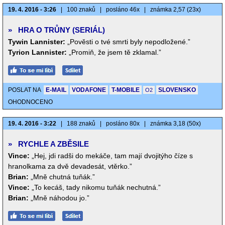
19. 4. 2016 - 3:26
|
100 znaků
|
posláno 46x
|
známka 2,57 (23x)
»
HRA O TRŮNY (SERIÁL)
Tywin Lannister:
„Pověsti o tvé smrti byly nepodložené.”
Tyrion Lannister:
„Promiň, že jsem tě zklamal.”
POSLAT NA
E-MAIL
VODAFONE
T-MOBILE
SLOVENSKO
O2
OHODNOCENO
19. 4. 2016 - 3:22
|
188 znaků
|
posláno 80x
|
známka 3,18 (50x)
»
RYCHLE A ZBĚSILE
Vince:
„Hej, jdi radši do mekáče, tam mají dvojitýho číze s
hranolkama za dvě devadesát, vtěrko.”
Brian:
„Mně chutná tuňák.”
Vince:
„To kecáš, tady nikomu tuňák nechutná.”
Brian:
„Mně náhodou jo.”