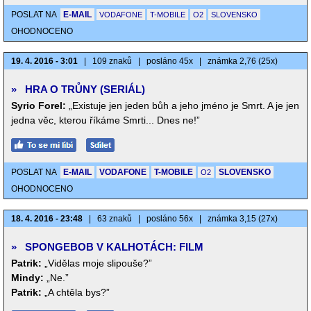
POSLAT NA
E-MAIL
VODAFONE
T-MOBILE
O2
SLOVENSKO
OHODNOCENO
19. 4. 2016 - 3:01
|
109 znaků
|
posláno 45x
|
známka 2,76 (25x)
»
HRA O TRŮNY (SERIÁL)
Syrio Forel:
„Existuje jen jeden bůh a jeho jméno je Smrt. A je jen
jedna věc, kterou říkáme Smrti... Dnes ne!”
POSLAT NA
E-MAIL
VODAFONE
T-MOBILE
SLOVENSKO
O2
OHODNOCENO
18. 4. 2016 - 23:48
|
63 znaků
|
posláno 56x
|
známka 3,15 (27x)
»
SPONGEBOB V KALHOTÁCH: FILM
Patrik:
„Vidělas moje slipouše?”
Mindy:
„Ne.”
Patrik:
„A chtěla bys?”